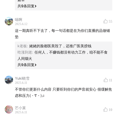
共
9
条回复
睡衣和重力眼罩，6.12的小红书直播中都可以找到
嗝啊
55
2025.6.12
这一期真听不下去了，每一句话都是在为你们直播的品做铺
垫
k老板
:
姥姥的脸都医美毁了，还推广医美捞钱
吃涨到老
:
任何人，不赚钱都没有动力工作，咱不能不食
人间烟火
共
9
条回复
Yuki晓雪
11
2025.6.11
不管你们更新什么内容 只要听到你们的声音就安心 很缓解焦
虑和压力(・∇・)♫
芒小菓
10
2025.6.11