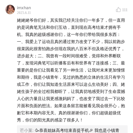
02:41
化学魔法+物理助攻，一切只为睡得好。
imxhan
111
2025.6.11
21:57
花小钱办大事儿，租来的房子也可以赏心悦目。
姥姥姥爷你们好，其实我已经关注你们一年多了，但一直用
的是词典笔无法和你们互动，直到现在高考结束才拥有手
35:09
小家电解决大问题。
机。我真的超级感谢你们，这一年你们带给我很多东西：
一、我爱上了运动且真的通过努力改变了不少，我以前跑步
42:34
为什么姥姥可以5秒钟做完一顿饭，答案都在一瓶酱
很菜因此很害怕跑步但现在我的八百米不但及格还优秀了，
里。
进步超大；二、我曾有一段时间很难受，觉得和外界断联
了，发现词典笔可以听播客后有和世界有了连接感；三、最
46:21
给电子设备买保险到底是不是智商税？
重要的是你们让我看见了另一种生活，让我对未来更加憧憬
和期待，我是小镇青年，见过的熟悉的立体的生活只有学习
52:21
给糖尿病患者装监控，他再也不能自欺欺人。
或工作，你们让我知道生活原来可以这么生动美好；四、姥
姥生孩子的全过程我都听了，让我真切地感受到了生命震撼
56:57
一点点精神食粮。
人心的力量且让我更感激妈妈了，也改变了我过去一下比较
片面和负面的想法。如果这条留言能被看见我会很开心，抱
歉它和本期内容无关。真的很谢谢你们，你们超级超级优
秀，你们的阳光真的感染了很多人！
芒小菓
:
🥳恭喜姐妹高考结束喜提手机🎉 我也是小镇青