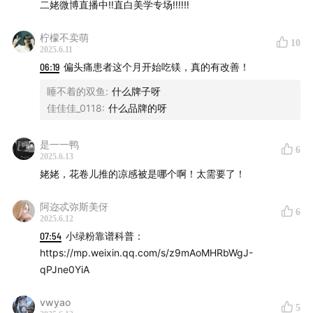
二姥微博直播中‼️直白美学专场‼️‼️‼️
柠檬不卖萌
10
2025.6.11
06:19
偏头痛患者这个月开始吃镁，真的有改善！
睡不着的双鱼
:
什么牌子呀
佳佳佳_0118
:
什么品牌的呀
是一一鸭
6
2025.6.13
姥姥，花卷儿推的凉感被是哪个啊！太需要了！
包床头靠垫，土床早已今非昔比
阿迩忒弥斯美伢
6
2025.6.12
07:54
小绿粉靠谱科普：
https://mp.weixin.qq.com/s/z9mAoMHRbWgJ-
qPJne0YiA
vwyao
5