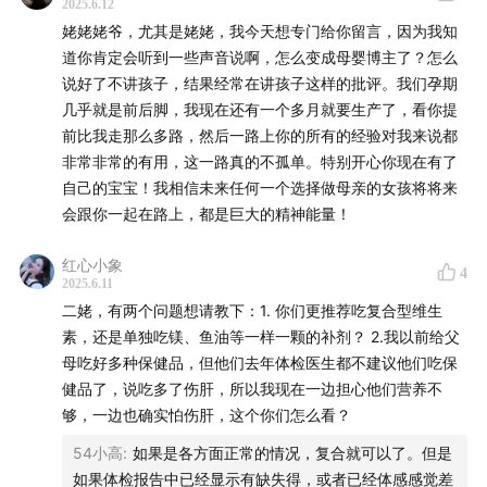
2025.6.12
洗地机和狗
姥姥姥爷，尤其是姥姥，我今天想专门给你留言，因为我知
道你肯定会听到一些声音说啊，怎么变成母婴博主了？怎么
说好了不讲孩子，结果经常在讲孩子这样的批评。我们孕期
几乎就是前后脚，我现在还有一个多月就要生产了，看你提
前比我走那么多路，然后一路上你的所有的经验对我来说都
非常非常的有用，这一路真的不孤单。特别开心你现在有了
自己的宝宝！我相信未来任何一个选择做母亲的女孩将将来
会跟你一起在路上，都是巨大的精神能量！
红心小象
4
2025.6.11
二姥，有两个问题想请教下：1. 你们更推荐吃复合型维生
素，还是单独吃镁、鱼油等一样一颗的补剂？ 2.我以前给父
母吃好多种保健品，但他们去年体检医生都不建议他们吃保
健品了，说吃多了伤肝，所以我现在一边担心他们营养不
够，一边也确实怕伤肝，这个你们怎么看？
54小高
:
如果是各方面正常的情况，复合就可以了。但是
如果体检报告中已经显示有缺失得，或者已经体感感觉差