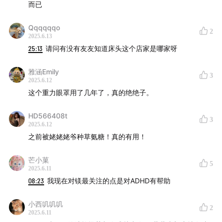
而已
Qqqqqqo
2
2025.6.13
25:13
请问有没有友友知道床头这个店家是哪家呀
雅涵Emily
3
2025.6.12
这个重力眼罩用了几年了，真的绝绝子。
HD566408t
3
2025.6.12
之前被姥姥姥爷种草氨糖！真的有用！
芒小菓
5
2025.6.11
08:23
我现在对镁最关注的点是对ADHD有帮助
小西叽叽叽
2
2025.6.11