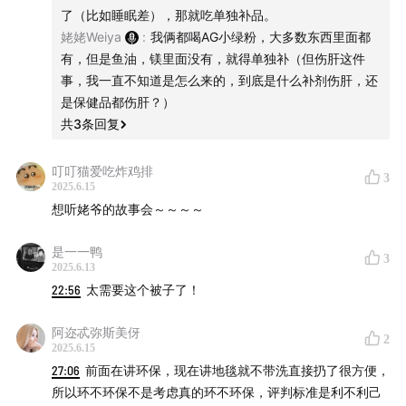
了（比如睡眠差），那就吃单独补品。
姥姥Weiya
:
我俩都喝AG小绿粉，大多数东西里面都
贵有贵的道理的电风扇（到底多好啊三千块钱）
有，但是鱼油，镁里面没有，就得单独补（但伤肝这件
事，我一直不知道是怎么来的，到底是什么补剂伤肝，还
是保健品都伤肝？）
共
3
条回复
叮叮猫爱吃炸鸡排
3
2025.6.15
想听姥爷的故事会～～～～
是一一鸭
3
2025.6.13
22:56
太需要这个被子了！
阿迩忒弥斯美伢
2
2025.6.15
27:06
前面在讲环保，现在讲地毯就不带洗直接扔了很方便，
所以环不环保不是考虑真的环不环保，评判标准是利不利己