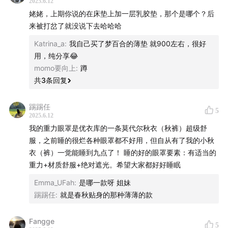
2025.6.12
姥姥，上期你说的在床垫上加一层乳胶垫，那个是哪个？后
来被打岔了就没说下去哈哈哈
Katrina_a
:
我自己买了梦百合的薄垫 就900左右，很好
用，纯分享😂
momo要向上
:
蹲
共
3
条回复
踢踢任
5
2025.6.12
我的重力眼罩是优衣库的一条莫代尔秋衣（秋裤）超级舒
服，之前睡的很烂各种眼罩都不好用，但自从有了我的小秋
衣（裤）一觉能睡到九点了！ 睡的好的眼罩要素：有适当的
重力+材质舒服+绝对遮光。希望大家都好好睡眠
Emma_UFah
:
是哪一款呀 姐妹
踢踢任
:
就是春秋贴身的那种薄薄的款
Fangge
5