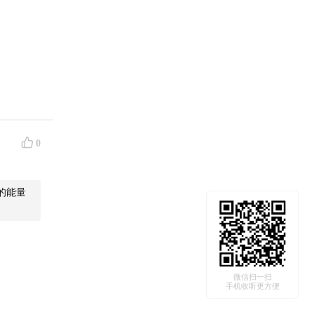
0
的时候，
羡慕的大
的能量
悔我的决
个泥
如果这
妈妈，我
微信扫一扫
手机收听更方便