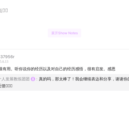
✍🏻
展开Show Notes
3
：自由职业这4年，我完全重构了自己和我的生活
：妈妈的肺癌，拉我离开了职场的泥潭
37956r
5.6.13
不知道在哪里说，但我又想找个树洞讲出来，当时裸辞照顾妈妈
级有用。听你说你的经历以及对自己的经历感悟，很有启发。感恩
很自责，认为是她改变了我和妹妹的发展轨迹，让我们从人人都
个人发展教练团团
:
真的吗，那太棒了！我会继续表达和分享，谢谢你
大公司回到老家重新开始。但无论是当时，还是此刻，我从不后
馈❤️‍🔥💕
时我跟妈妈说，“不要这样想，是你让我们有机会、有勇气离开那
新开始自己想要的生活。”，当时她不相信，觉得是我在安慰她，
灵魂，希望此刻，妈妈在天上可以读到这段话，妈妈，谢谢你。
我也很想你。
5
：高压的职场塑造了我很多病态的认知和行为