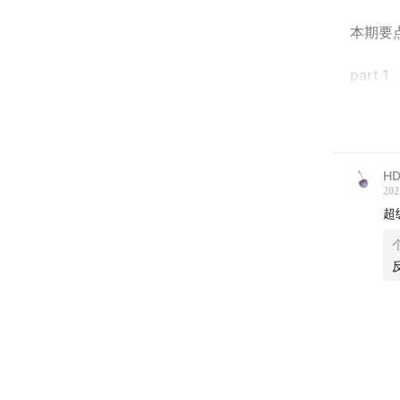
本期要点
part 1
00:00:5
00:02:13
HD
202
有些话
超
她一直
城市、
反
定。当
潭，重
世间有
爱你。
00:04:5