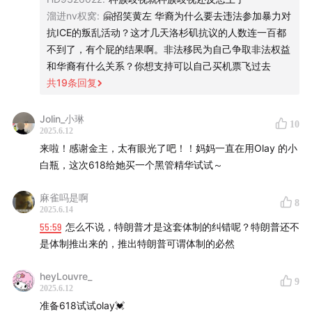
溜进nv权窝
:
🤗招笑黄左 华裔为什么要去违法参加暴力对
加入「2025 声动胡同会员计划」，成为好内容的支持
抗ICE的叛乱活动？这才几天洛杉矶抗议的人数连一百都
者！
不到了，有个屁的结果啊。非法移民为自己争取非法权益
和华裔有什么关系？你想支持可以自己买机票飞过去
「声动胡同会员计划」是听众们付费支持声动活泼持续制
共
19
条回复
作好内容、做更多创作尝试的计划。
如果你在节目中有所启发，或是认可我们正在做的事情，
Jolin_小琳
10
我们想邀请你来付费支持我们！
期待你成为好内容的支持
2025.6.12
者。
来啦！感谢金主，太有眼光了吧！！妈妈一直在用Olay 的小
白瓶，这次618给她买一个黑管精华试试～
幕后制作
麻雀吗是啊
监制：可宣
8
2025.6.14
后期：幸倍
55:59
怎么不说，特朗普才是这套体制的纠错呢？特朗普还不
运营：George
是体制推出来的，推出特朗普可谓体制的必然
设计：饭团
heyLouvre_
9
2025.6.12
商务合作
准备618试试olay💓
声动活泼商务合作咨询