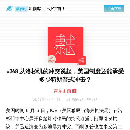
听播客，上小宇宙！
点击下载
散步时
通勤路上
#348 从洛杉矶的冲突说起，美国制度还能承受
多少特朗普式冲击？
声东击西
58分钟
·
1 年前
149421
·
317
美国时间 6 月 6 日，ICE（美国移民与海关执法局）在洛
杉矶市中心展开多起针对移民的突袭逮捕，随即引发抗
议，并迅速演变为多地暴力冲突。而特朗普也在事发第二