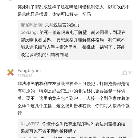
适用本国刑法而不论犯罪是发生在本国领域内还是在本国
笑死我了都乱成这样了还在嘴硬纠错机制强大，以前吹的不
领域外；反之，外国人犯罪，即是发生在本国领域内，亦
是总统只是摆设，体制可以解决一切吗
不适用本国刑法。
麻雀吗是啊
:
只能说语言的魅力
Federalist Society
ooxiang
:
笑死一整篇虎狼屯于阶壁，尚谈因果，到现在
Trump defends sending troops to L.A.; Newsom
都没睁眼看世界。 要想洞察并理解整体格局，我们就不
warns democracy is ‘under assault’
能从追求细节入手～雷达里奥。 都乱成一锅粥了，还能
How can Trump use the national guard on US soil?
淡定谈法制的纠错机制呢。
Cleaning up Trump’s mess, California surges regional
law enforcement response in Los Angeles
Fangbryant
10
2025.6.13
Judge rules Trump’s deportations to El Salvador
非法移民的权利在左派眼里神圣不可侵犯，打砸抢烧都是情
under Alien Enemies Act were illegal
有可原的，特别是那些犯过罪的非法移民更要当爹一样供
Associated Press seeks full appeals court hearing on
着。要不，这里的黄左包产到户，一人接一个到你家住着怎
access to Trump administration events
么样？这几个主播，这么恨川普和右派，你们每人接两个就
行
NPR and Colorado public radio stations sue Trump
White House
Kk_WFFZ
:
你懂什么叫做尊重程序吗？ 要达到盖楼的结
In their budget bill, Republicans show their contempt
果就可以不管不顾的拆楼吗？