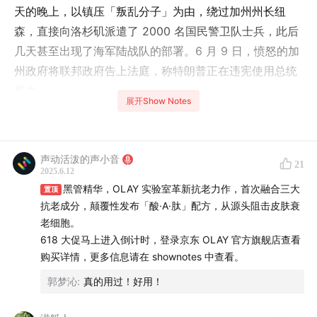
天的晚上，以镇压「叛乱分子」为由，绕过加州州长纽
森，直接向洛杉矶派遣了 2000 名国民警卫队士兵，此后
几天甚至出现了海军陆战队的部署。6 月 9 日，愤怒的加
州政府将联邦政府告上法庭，称特朗普正在违宪使用总统
权力。
展开Show Notes
不过自从特朗普上台之后，围绕其政策与行政行为的诉讼
几乎从未间断，被特朗普针对的哈佛，在四月也以政府越
声动活泼的声小音
权为由起诉白宫。在特朗普充满了戏剧性的政治游戏中，
21
2025.6.12
总统的行政权一次次伸向制度边界，而法院往往作为最后
黑管精华，OLAY 实验室革新抗老力作，首次融合三大
置顶
一道防线出现。
抗老成分，颠覆性发布「酸·A·肽」配方，从源头阻击皮肤衰
老细胞。
本期节目，我们邀请来了武汉大学的宪法学教授黄明涛，
618 大促马上进入倒计时，登录京东 OLAY 官方旗舰店查看
从加州与联邦政府的对抗谈起，一起讨论围绕特朗普而起
购买详情，更多信息请在 shownotes 中查看。
的这场「制度攻防战」—— 美国的行政权与司法权之间，
郭梦沁
:
真的用过！好用！
这场拉锯正走向怎样的深水区？由此引发的思考又有哪