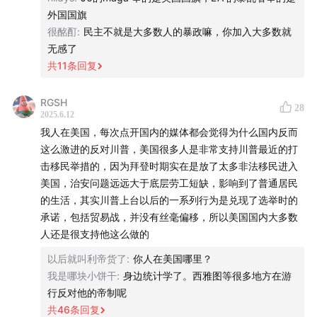
外国国旗
很酩酊
:
民主不就是大多数人的暴政嘛，你加入大多数就
无感了
共
11
条回复
RGSH
28
2025.6.12
我人在美国，每次点开国内的媒体都会觉得为什么国内反而
这么激进的反对川普，美国很多人是非常支持川普最近的打
击移民举措的，因为拜登时期实在是放了太多非法移民进入
美国，治安问题远远大于底层劳工短缺，影响到了普通居民
的生活，其实川普上台以后的一系列行为是兑现了选举时的
承诺，包括贸易战，并没有丝毫偏移，所以美国国内大多数
人还是很支持他这么做的
以后就叫利帝货了
:
你人在美国哪里？
我是哪块小饼干
:
身边统计学了。西雅图等很多地方在游
行反对他的帝制呢
共
46
条回复