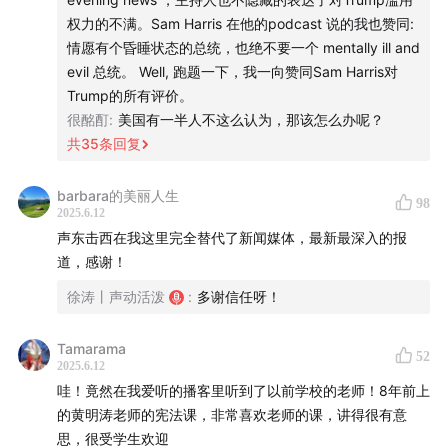
果
权力的不满。Sam Harris 在他的podcast 说的我也赞同:
情愿有个昏睡状态的总统，也绝不要一个 mentally ill and
感谢 OLAY 对本期节目的支持
evil 总统。 Well, 跑题一下，我一向赞同Sam Harris对
面部纹路的出现，常被认为是皮肤老化的信号，OLAY 联
Trump的所有评价。
合哈佛医学院十多年的长期研究显示，深层衰老细胞的积
很酩酊
:
美国有一半人不这么认为，那该怎么办呢？
累才是导致皱纹生成的元凶。
共
35
条回复
作为有着强大科研基因的护肤品牌，OLAY 实验室始终以
barbara的美丽人生
最高标准专攻各类肌肤顽疾，OLAY 黑管精华就是实验室
98
2025.6.12
最新力作，首次融合三大抗老成分： PHCA 酸、植物 A
声东击西在我这里完全替代了新闻媒体，最新最深入的报
醇、胜肽，颠覆性发布「酸·A·肽」配方。
道，感谢！
其中 PHCA 酸能够够根源作用于衰老细胞，淡化顽固纹的
徐涛丨声动活泼
:
多谢信任呀！
同时，预防未来的新生纹；植物 A 醇即「补骨脂酚」，突
破传统 A 醇的刺激性与光敏性限制，不需要避光和建立耐
Tamarama
52
受，是适合敏感肌的安全用 A 首选方案。
2025.6.12
哇！竟然在我爱听的播客里听到了以前学校的老师！8年前上
还有 OLAY 淡斑小白瓶，运用烟酰胺+色淡林专利美白配
的黄明涛老师的宪法课，非常喜欢老师的课，讲得很有意
方，根源淡化顽固斑点，搭配黑管精华双管齐下，让肌肤
思，很受学生欢迎