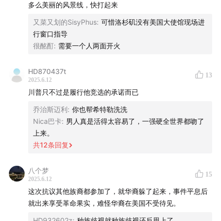
大音频平台准时更新。
多么美丽的风景线，快打起来
又菜又划的SisyPhus
:
可惜洛杉矶没有美国大使馆现场进
🧧前 3 期内容可以免费试听，现在就去节目主页试听吧 ↓
行窗口指导
小宇宙听友请点这里
很酩酊
:
需要一个人两面开火
Apple Podcast 听友请点这里
HD870437t
13
加入我们
2025.6.12
川普只不过是履行他竞选的承诺而已
声动活泼目前开放全职设计师、商业发展经理、商业内容
策划、内容实习生、社群运营实习生 5 个职位，详情点击
乔治斯迈利
:
你也帮希特勒洗洗
招聘入口，[加入声动活泼（在招职位速览）](加入声动活
Nica巴卡
:
男人真是活得太容易了，一强硬全世界都吻了
上来。
泼（在招职位速览），点击相应链接即可查看岗位详情及
共
12
条回复
投递指南。
八个梦
15
2025.6.12
这次抗议其他族裔都参加了，就华裔躲了起来，事件平息后
就出来享受革命果实，难怪华裔在美国不受待见。
HD932602z
:
种族歧视就种族歧视还反思上了