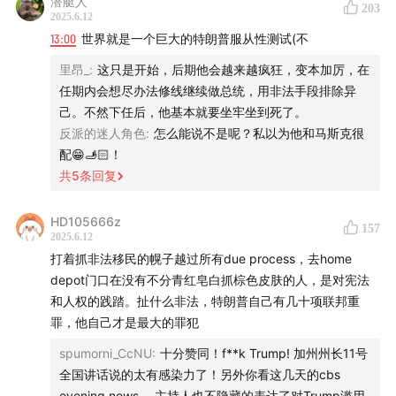
些？
潜艇人
203
2025.6.12
13:00
世界就是一个巨大的特朗普服从性测试(不
本期人物
徐涛，声动活泼联合创始人
里昂_
:
这只是开始，后期他会越来越疯狂，变本加厉，在
黄明涛，武汉大学法学院宪法学教授
任期内会想尽办法修线继续做总统，用非法手段排除异
己。不然下任后，他基本就要坐牢坐到死了。
主要话题
反派的迷人角色
:
怎么能说不是呢？私以为他和马斯克很
配😁🫸🏻！
00:53
哈佛、马斯克、洛杉矶……与特朗普有关的争端步步
共
5
条回复
升级
06:06
发生在洛杉矶的抗议，特朗普能不能越过加州州长
HD105666z
157
纽森去管？
2025.6.12
12:34
联邦与州之间的权力拉扯 —— 美国法律的天平会往
打着抓非法移民的幌子越过所有due process，去home
depot门口在没有不分青红皂白抓棕色皮肤的人，是对宪法
哪边倾？
和人权的践踏。扯什么非法，特朗普自己有几十项联邦重
21:36
和法官耍赖皮的特朗普政府，与被驱逐到萨尔瓦多
罪，他自己才是最大的罪犯
的委内瑞拉移民
spumorni_CcNU
:
十分赞同！f**k Trump! 加州州长11号
29:12
特朗普任命的大法官，开始反对特朗普了吗？
全国讲话说的太有感染力了！另外你看这几天的cbs
43:17
被特朗普针对的媒体和律所，以及可能由此产生的后
evening news ，主持人也不隐藏的表达了对Trump滥用