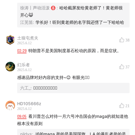
焕发新生机。
徐涛丨声动活泼
:
哈哈截屏发给黄老师了！黄老师很
618 大促马上进入倒计时，点击下方链接，进入 OLAY 京
开心😺
东旗舰店查看购买详情：
江芜笛
:
学长好！听到黄老师的名字我还愣了一下哈哈哈
玉兰油（OLAY）淡斑小白瓶淡纹黑管面部精华液
玉兰油（OLAY）淡纹黑管精华液50ml
土狼屯煮夫
38
2025.6.12
02:29
特朗普不是美国制度基石松动的原因，而是症状。
幻乐者
37
2025.6.12
感谢品牌对好内容的支持~😉 有眼光✌🏻
六工_
:
🖐🏻🖐🏻🖐🏻🖐🏻🖐🏻
HD105666z
21
2025.6.12
09:05
看川普怎么对待一月六号冲击国会的maga的就知道他
根本没有原则
nildys
:
J6的maga 举的是美国国旗，LA 的暴乱者举的是