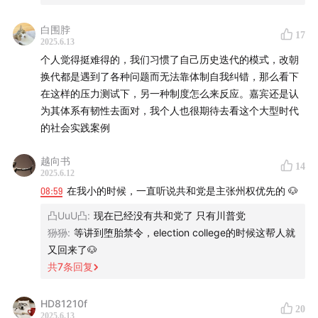
给声东击西投稿
白围脖
17
2025.6.13
「声东击西」一直在寻找来自不同社会和群体的真实声
个人觉得挺难得的，我们习惯了自己历史迭代的模式，改朝
音。我们曾经采访过为特朗普竞选生产 MAGA 帽子的中
换代都是遇到了各种问题而无法靠体制自我纠错，那么看下
国制造商、记录过七位在美国大选中经历起伏的华人个
在这样的压力测试下，另一种制度怎么来反应。嘉宾还是认
体，也讲述了签证突然被取消的在美留学生的故事。
为其体系有韧性去面对，我个人也很期待去看这个大型时代
如果你正在加州，或者其他发生了抗议的美国城市，欢迎
的社会实践案例
你向我们投稿！讲述你的所见所闻。
越向书
你的声音可能出现在未来的节目当中，我们非常期待你的
14
2025.6.12
分享~
08:59
在我小的时候，一直听说共和党是主张州权优先的 🐶
投稿入口
凸UuU凸
:
现在已经没有共和党了 只有川普党
你也可以直接通过邮箱直接联系节目组：
狲狲
:
等讲到堕胎禁令，election college的时候这帮人就
kexuan@shengfm.cn
又回来了🐶
共
7
条回复
延伸阅读
属人原则：以犯罪人的国籍为标准，凡是本国人犯罪，都
HD81210f
20
2025.6.13