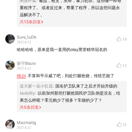
闲设叶集
:
毒品，枪支，黑帮，暴力犯罪。这些哪一样尊
for courts
重程序了。 或者反过来，尊重了程序，所以这些问题永
远解决不了。
往期节目
共
13
条回复
#Bonus 一位中国制造商和他的 MAGA 帽子生意：由特朗
普而起的一夜爆单与一夜下架
Sure_1uDk
14
#342 特朗普 2.0 时代，「西方」还存在吗？
2025.6.12
#Bonus 裁员风暴下的美国疾控中心：一位华人科研人员
哈哈哈哈，原来是我一直用的olay黑管精华冠名的
亲历的马斯克变法
焕宇Blaze
#336 特朗普关税风暴，和可能被改写的全球贸易规则
12
2025.6.12
09:24
不算和平示威了吧，到处打砸抢烧，传统艺能了
声动活泼年度新节目上线！
送大家一朵小红花
:
国名护卫队来了之后才开始升级的
这次，我们倾全团队之力为 AI 时代的青少年做了一件微
taobility
:
以前加州那些打砸抢国民护卫队倒是没去，结
小但重要的事。
果怎么样呢？零元购少了很多？车烧的少了？
共
5
条回复
每期 10 分钟，从一个青少年感兴趣的现象谈起，涉及商
业科技、社会人文等话题，解读表象背后的深层逻辑，启
Mazmatig
11
发青少年提出自己的好奇。每周一、三、五早晨 6 点在各
2025.6.12