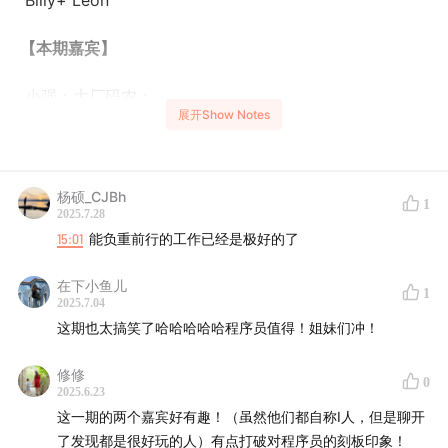
Billy+ Leon
【本期嘉宾】
小强：大厂码农；
展开Show Notes
小田：大厂码农
在中国的婚恋市场有一个误区，都认为当今社会嫁给一个
杨硕_CJBh
1
2025.7.28
大厂工程师是一个很好的选择。他们工作稳定体面，挣得
15:01
能负重前行的工作已经是极好的了
多花的少；工作环境相对单纯，于是人也不会太坏；另外
就是他们每天两点一线的生活作息也让女孩子更放心。然
在下小鱼儿
1
而这些是真相吗？工程师群体里就没有渣男和海王吗？你
2025.7.04
这期也太搞笑了哈哈哈哈哈程序员值得！姐妹们冲！
就没见过下班不回家的程序员吗？今天我们就请来两位在
大厂工作了多年的码农，给大家揭露一下这个群体的真实
修修
0
面向。
2025.6.23
这一期的两个嘉宾好有趣！（虽然他们都自称I人，但是聊开
【时间戳】：
了发现都是很好玩的人）有点打破对程序员的刻板印象！