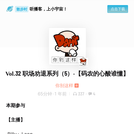
听播客，上小宇宙！
点击下载
散步时
通勤路上
Vol.32 职场劝退系列（5）-【码农的心酸谁懂】
你别这样
65分钟
·
1 年前
337
·
4
本期参与
【主播】