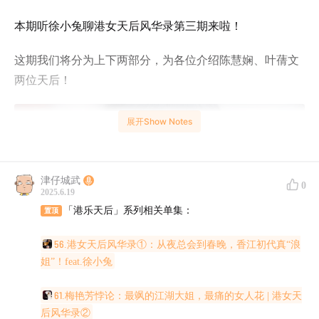
本期听徐小兔聊港女天后风华录第三期来啦！
这期我们将分为上下两部分，为各位介绍陈慧娴、叶蒨文
两位天后！
展开Show Notes
津仔城武
0
2025.6.19
「港乐天后」系列相关单集：
置顶
56.港女天后风华录①：从夜总会到春晚，香江初代真“浪
姐”！feat.徐小兔
61.梅艳芳悖论：最飒的江湖大姐，最痛的女人花 | 港女天
后风华录②