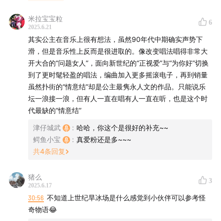
米拉宝宝粒
6
2025.6.21
其实公主在音乐上很有想法，虽然90年代中期确实声势下
滑，但是音乐性上反而是很进取的。像改变唱法唱得非常大
开大合的“问题女人”，面向新世纪的“正视爱”与“为你好”切换
到了更时髦轻盈的唱法，编曲加入更多摇滚电子，再到销量
虽然扑街的“情意结”却是公主最隽永人文的作品。只能说乐
坛一浪接一浪，但有人一直在唱有人一直在听，也是这个时
代最缺的“情意结”
津仔城武
:
哈哈，你这个是很好的补充~~
鳄鱼小宝
:
真爱粉还是多~~~
共
4
条回复
在本期，我们将会聊到“公主”陈慧娴的事业与人生，还有
猪么
3
2025.6.17
那些一听就让你起鸡皮疙瘩的经典港乐。
30:56
不知道上世纪旱冰场是什么感觉到小伙伴可以参考怪
奇物语😂