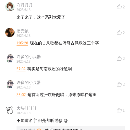
吖丹丹丹
姐”！feat.徐小兔
2
2025.6.18
来了来了，这个系列太爱了
61.梅艳芳悖论：最飒的江湖大姐，最痛的女人花 | 港女天
后风华录②
播壳鼠
2
2025.6.18
⏰时间轴：
1:03:28
现在的古风歌都在污辱古风歌这三个字
【
00:28
】陈慧娴、叶倩文、林忆莲，曾与梅艳芳被称为香
许多的小兵器
2
2025.6.18
港四大天后
57:04
确实是闽南歌谣的味道啊
【
03:09
】陈慧娴-千千阙歌
许多的小兵器
2
2025.6.18
【
03:47
】香港真是小，黄霑和李小龙打过架，陈慧娴和林
36:02
这首听过张敬轩翻唱，原来原唱在这里
忆莲是同学……
大头哇哇哇
1
2025.6.18
【
05:48
】走入新阶段的香港，新世代的天后背景也不一样
不知道名字 但是都听过@_@
了