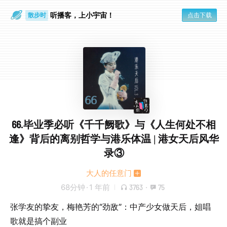
散步时
听播客，上小宇宙！
点击下载
通勤路上
66.毕业季必听《千千阙歌》与《人生何处不相
逢》背后的离别哲学与港乐体温 | 港女天后风华
录③
大人的任意门
68分钟
·
1 年前
3763
·
75
张学友的挚友，梅艳芳的“劲敌”：中产少女做天后，姐唱
歌就是搞个副业