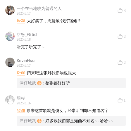
一个在当地较为普通的人
3
打开这扇任意门，去领会公主陈慧娴的风采吧！
2025.6.17
14:38
太好笑了，周慧敏:我打宿傩？
甜爸_F55d
2
2025.6.18
听完了听完了～
KevinHsu
2
2025.6.17
12:00
归来吧这张对我影响也很大
津仔城武
:
整张都好好听
羽杉_
1
2025.8.16
42:19
原来这首歌就是傻女，经常听到却不知道名字
【港乐天后】相关单集：
津仔城武
:
好多歌我们都是知曲不知名~~哈哈~~
56.港女天后风华录①：从夜总会到春晚，香江初代真“浪