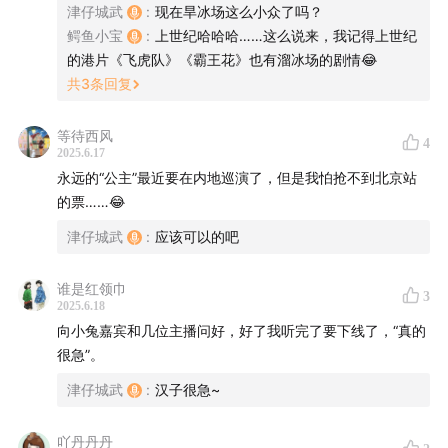
津仔城武
:
现在旱冰场这么小众了吗？
鳄鱼小宝
:
上世纪哈哈哈……这么说来，我记得上世纪
的港片《飞虎队》《霸王花》也有溜冰场的剧情😂
共
3
条回复
等待西风
4
2025.6.17
永远的“公主”最近要在内地巡演了，但是我怕抢不到北京站
的票……😂
津仔城武
:
应该可以的吧
谁是红领巾
3
2025.6.18
向小兔嘉宾和几位主播问好，好了我听完了要下线了，“真的
很急”。
津仔城武
:
汉子很急~
吖丹丹丹