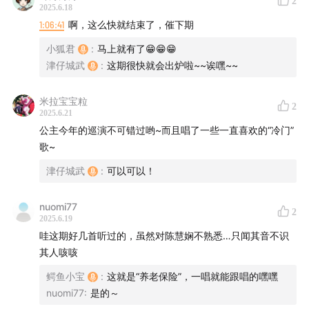
2
2025.6.18
1:06:41
啊，这么快就结束了，催下期
小狐君
:
马上就有了😁😁😁
津仔城武
:
这期很快就会出炉啦~~诶嘿~~
米拉宝宝粒
2
2025.6.21
·出生中产世家，出过读大学的少女，歪打误撞，成为歌坛
公主今年的巡演不可错过哟~而且唱了一些一直喜欢的“冷门”
天后！
歌~
·从少女之声《逝去的诺言》、到快歌霸榜《跳舞街》、再
津仔城武
:
可以可以！
到轻熟女恋曲《傻女》，陈慧娴造就的“公主时代”
nuomi77
2
2025.6.19
·爱情与友情：三段无果的感情经历，幸得好友张学友相伴
哇这期好几首听过的，虽然对陈慧娴不熟悉…只闻其音不识
其人咳咳
·事业起伏、心理病患……几度淡出歌坛的缘由
鳄鱼小宝
:
这就是“养老保险”，一唱就能跟唱的嘿嘿
·《归来吧》《红茶馆》《飘雪》……一张隐退低调发行的
nuomi77
:
是的～
专辑，却是金曲大碟！