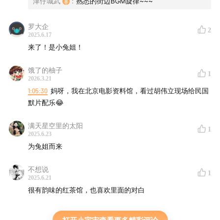
津仔城武
:
熟悉的街边BGM旋律~~~
【
12:08
】陈慧娴-红茶馆
罗大企
2
【
14:11
】公主陈慧娴的出道之路
2025.6.17
来了！是小兔姐！
【
20:47
】陈慧娴-逝去的诺言
饿了的柚子
1
2026.3.21
【
22:32
】出道即爆红，一首快歌《跳舞街》，奏响多少人
1:05:30
妈呀，我在北京电影资料馆，看过胡伟立现场给民国
的舞池记忆
默片配乐😂
【
28:03
】陈慧娴-跳舞街
满天星空里的太阳
1
2025.6.23
【
29:07
】上世纪90年代，快歌引领一个朝气蓬勃的时代
为兔姐而来
【
35:17
】陈慧娴·夜机
不想说
1
2025.6.21
【
36:47
】陈慧娴与欧丁玉的音乐情感之路
很有韵味的红茶馆，也喜欢里面的对白
【
41:43
】陈慧娴-傻女