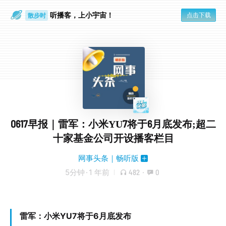
听播客，上小宇宙！
点击下载
散步时
通勤路上
0617早报｜雷军：小米YU7将于6月底发布;超二
十家基金公司开设播客栏目
网事头条｜畅听版
5分钟
·
1 年前
482
·
0
雷军：小米YU7将于6月底发布