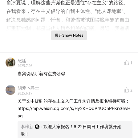
俞冰夏说，理解这些荒诞也正是通往“存在主义”的路径。
在我看来，存在主义倡导的自我主体性、"他人即地狱"、
解决孤独感的问题，忏悔，和警惕被试图摆脱牢笼的自由
所重新控制，都是当代人切身相关的问题。最近，我邀请
展开Show Notes
她在三明治开设「存在主义入门」工作坊，这将是一个文
学和哲学共生的工作坊，她会在其中谈到萨特、加缪、陀
思妥耶夫斯基、波拉尼奥、大卫·福斯特·华莱士，也会谈谈
纪廷
人们为什么总是大半夜睡不着觉刷手机。很多哲学概念听
1
2025.7.06
起来仿佛深奥，事实上与生活（存在）全部息息相关。
嘉宾说话听着有点费劲😂
【了解存在主义入门工作坊】
胡萝卜爵士
2
2025.6.17
可以在「三明治」公众号后台回复「存在主义」获取工作
关于文中提到的存在主义入门工作坊详情及报名链接可戳：
坊详情。
https://mp.weixin.qq.com/s/Hy2KHQdP4UOnPFKrx6wH
ag
【时间轴】
02:38
李梓新和俞冰夏在杂志社共事的经历。
李梓新
:
欢迎大家报名！6.22日周日工作坊就开始
啦！
08:50
工作的无意义感：传统媒体行业的衰败与其中的边