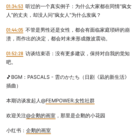
01:34:53
听过的一个真实例子：为什么大家都在同情“疯女
人”的丈夫，却没人问“疯女人”为什么发疯？
01:44:05
不管是男性还是女性，都会有面临家庭琐碎的崩
溃，而作出的决定，都会对未来形成微波震动。
01:52:28
访谈结束语：没有更多建议，保持对自我的觉知
吧。
🎵BGM：PASCALS - 雲のかたち（日剧《凪的新生活》
插曲）
本期访谈发起人@
FEMPOWER.女性社群
欢迎关注
@企鹅的画室
，那里是企鹅的小花园
小红书：
企鹅的画室