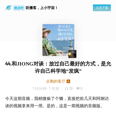
听播客，上小宇宙！
点击下载
散步时
通勤路上
44.和JIONG对谈：放过自己最好的方式，是允
许自己科学地“发疯”
企鹅的客厅
114分钟
·
1 年前
70
·
0
今天这期音频，我稍微偷了个懒，直接把前几天和阿炯访
谈的视频拿来用一用。是的，这是一期视频的音频版。