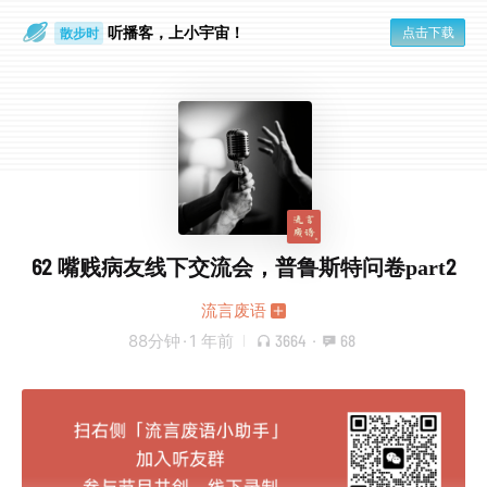
听播客，上小宇宙！
点击下载
散步时
通勤路上
62 嘴贱病友线下交流会，普鲁斯特问卷part2
流言废语
88分钟
·
1 年前
3664
·
68