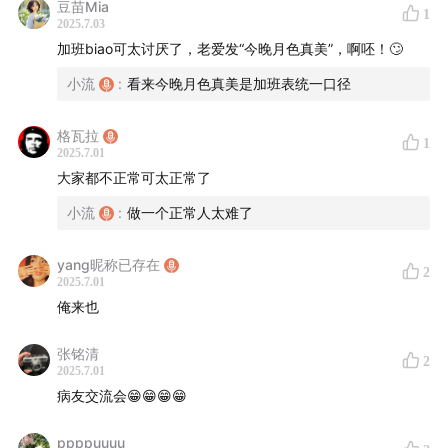
豆苗Mia
1
2025.7.03
加班biao可太讨厌了，老爱发“今晚月色真美”，啊呸！🙄
小流
:
看来今晚月色真美是加班表统一口径
格瓦拉
1
2025.7.01
大家都不正常可太正常了
小流
:
做一个正常人太难了
yang昵称已存在
2
2025.7.01
俺来也
张铭清
2
2025.7.01
病友交流会😁😁😁😁
ppppuuuu