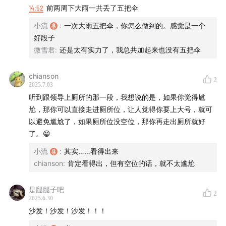
(
01:02:53
) Q7: 你希望以什么样的方式死去？
14:52
前两周下大雨一共丢了五把伞
(
01:10:16
) Q8: 如果能改变家庭的一件事？
小流
:
一次大雨五把伞，你怎么做到的。感觉是一个
(
01:14:46
) Q9: 如果能重现一段时光？
好段子
(
01:25:08
) Q10: 你的座右铭是什么？
微雪君
:
还是太有实力了，我总共加起来也没有五把伞
【本期嘉宾】
chianson
2
2025.7.03
小流、王子恒、大橙子、阿T
听到跟领导上厕所的那一段，我想说的是，如果你觉得尴
统筹：海万
尬，那你可以直接走进厕所位，让人觉得你要上大号，就可
剪辑：海万、豆苗
以避免尴尬了，如果厕所位没空位，那你再走出厕所就好
了。😁
【互动方式】
小流
:
其实……看得出来
chianson
:
肯定看得出，但有空位的话，就不太尴尬
听友群：liuyanfeiyuxzs
周边：小红书@
小流_Wawoo
是腿腿子吧
2
背景音乐：眼圈儿《小岛》
2025.6.30
公众号：非正常文艺青年
沙发！沙发！沙发！！！