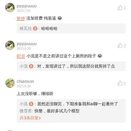
ppppuuuu
2
2025.7.01
19:49
没加班费 纯装逼 😂
格瓦拉
:
哈哈哈哈
ppppuuuu
2
2025.6.30
07:13
小流是不是之前讲过这个上厕所的段子 😂
小流
:
对，发现讲过了，所以我这部分就剪掉了点
chianson
2
2025.6.30
上次没听够，继续听
小流
:
居然还没聊完，下期准备我和ai聊一起番外了
微雪君
:
快整，最好多试几个模型
共
3
条回复