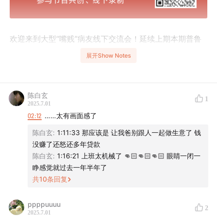
欢迎来到大型“嘴贱”病友线下交流会！延续上期本期普鲁
斯特问卷没有聊完的问题，我们和一群可爱的听众朋友
展开Show Notes
们，共同完成了一次从“嘴贱”到“心碎”的深度剖析。探讨了
被高估的美德、此生最后悔的事、最深的伤痛，以及对死
亡的终极想象。
陈白玄
1
2025.7.01
【内容传送门】
02:12
……太有画面感了
陈白玄
:
1:11:33 那应该是 让我爸别跟人一起做生意了 钱
(
01:24
) Q1: 你最痛恨自己什么特点？
没赚了还怒还多年贷款
(
16:21
) Q2: 你最痛恨别人什么特点？
陈白玄
:
1:16:21 上班太机械了 👊🏻👊🏻👊🏻 眼睛一闭一
(
26:28
) Q3: 你认为最浅程度的痛苦是什么？
睁感觉就过去一年半年了
共
10
条回复
(
32:55
) Q4: 哪些美德被过分高估了？
(
40:42
) Q5: 对自己的外貌哪里不满意？
ppppuuuu
(
49:01
) Q6: 你最后悔/最伤痛的事是什么？
2
2025.7.01