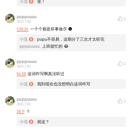
小流
:
坐！
【关于节目】
ppppuuuu
脱口秀演员们闲谈，跟听友群的伙伴们共创每一期播
2
2025.7.04
客！
1:20:24
一个个都是坏事做尽 🌚
邀请奇怪的人，不被社会接纳的观点或认知，边缘化的
小流
:
pupu不容易，这期分了三次才太听完
群体，来听听他们的为什么会形成现有的世界观，认识
ppppuuuu
:
上班挺忙的 😂
更大的世界！少一些批判，多一点理解，说的不一定
对，但笑是生活的解药！
ppppuuuu
2
2025.7.03
【收听平台】
54:59
这词咋写啊真没听过
小流
:
我到现在也没想明白这词咋写
小宇宙 | 网易云音乐 | 喜马拉雅 | 荔枝播客 | 苹果
Podcast | 豆瓣播客 | QQ音乐 | 知乎播客
ppppuuuu
2
2025.7.01
28:11
？
小流
:
就这？