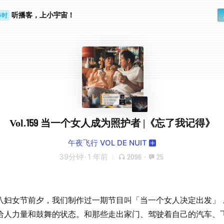
听播客，上小宇宙！
步时
勤路上
Vol.159 当一个女人成为照护者 |《忘了我记得》
午夜飞行 VOL DE NUIT
39分钟
·
1 年前
2096
·
25
八妇女节前夕，我们制作过一期节目叫「当一个女人决定出发」
给人力量和鼓舞的状态。和那些走出家门、驾驶着自己的汽车、