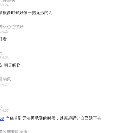
5.6.24
绪很多时候好像一把无形的刀
神状态也很好
5.6.23
好看
元
5.6.23
安 明天听👂
温的风
5.6.23
元
5.6.27
:58
当痛苦到无法再承受的时候，逃离起码让自己活下去
爱吃面爱吃卤煮