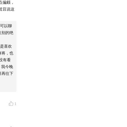
点偏颇，
暂且说这
可以聊
性别的绝
是喜欢
麻将，也
没有看
英文播客内
，我今晚
量再往下
手信息、
午发送，
1