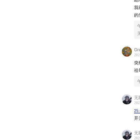
我
的
【节目
主播/制
Gr
202
突
微博：@V
祖
小红书
无
【节目
202
25
微博：@
开
公众号
无
202