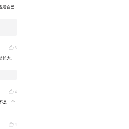
观着自己
3
起长大。
4
不是一个
4