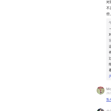
对
不
- 小红
些
- 公众号
- 微博：
- 进听
- 欢迎
容分享
知识、
订阅地
M
202
© 2025
15:
十