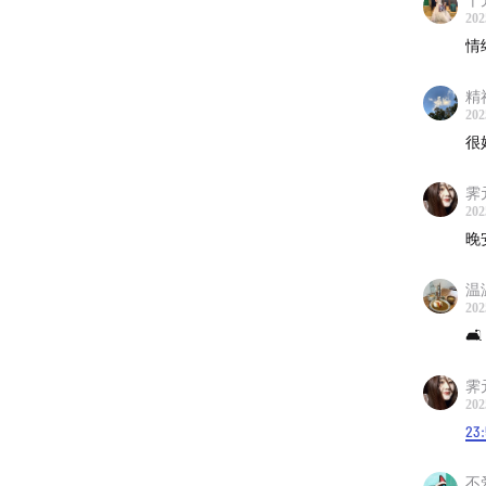
202
情
精
202
很
霁
202
晚
温
202
🛋️
霁
202
23
不