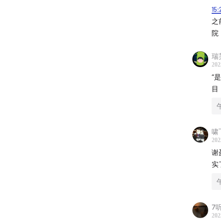
15:
之
【商务
院
商务合作联
瑞
202
或添加微信
“
目
【欢迎
啸
入群方式 
202
谢
入群方
实
群通道
7
【本集
202