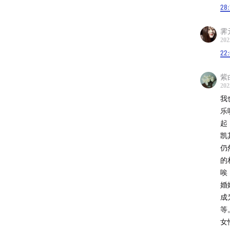
28:
Music c
霁
1. Clos
202
22:
2. 这
紫
3. 未
202
我
乐
起
【封面
凯
仍
《忘了
的
唉
婚
【节目
成
等
本播客由
女
播客节