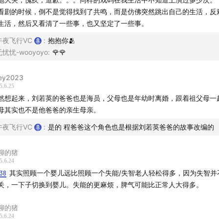
看剧的时候，倒不是觉得找到了共鸣，而是仿佛突然跳出自己的生活，反
生活，然后又看清了一些事，也又坚定了一些事。
午夜飞行VC
:
抱抱你🫂
主播/制作】
无忧忧-wooyoyo
:
🌹🌹
作：VC
ey2023
5.6.25
然想起来，刘若英的爸爸也是海员，父母也是年幼时离婚，跟着祖父母一
ividCrystal
weibo.com
母其实也不是他爸爸的亲生母亲。
：@午夜飞行VC
www.xiaohongshu.com
午夜飞行VC
:
是的 程爸爸这个角色也是根据刘若英爸爸的故事改编的
聊的猪
互动】
5.6.24
:38
其实照顾一个婴儿远比照顾一个失能/失智老人轻松得多，因为失智并
午夜飞行Official
weibo.com
关，一下子切换到婴儿。失能的更麻烦，脾气可能比正常人大得多。
：午夜飞行
聊的猪
5.6.24