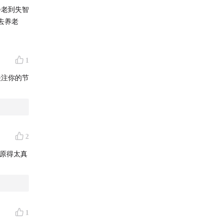
会老到失智
去养老
1
关注你的节
2
还原得太真
获取入
1