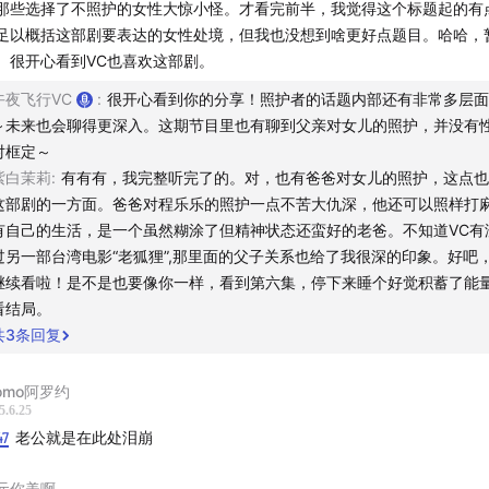
那些选择了不照护的女性大惊小怪。才看完前半，我觉得这个标题起的有
足以概括这部剧要表达的女性处境，但我也没想到啥更好点题目。哈哈，
书：@Marcast
www.xiaohongshu.com
。很开心看到VC也喜欢这部剧。
：Marcast
午夜飞行VC
:
很开心看到你的分享！照护者的话题内部还有非常多层面
～未来也会聊得更深入。这期节目里也有聊到父亲对女儿的照护，并没有
@Marcast
对框定～
weibo.com
紫白茉莉
:
有有有，我完整听完了的。对，也有爸爸对女儿的照护，这点也
友群请添加微信：hellomarcast
这部剧的一方面。爸爸对程乐乐的照护一点不苦大仇深，他还可以照样打
有自己的生活，是一个虽然糊涂了但精神状态还蛮好的老爸。不知道VC有
加入 2500+ 朋友一起订阅 Beads Newsletter 每周一封精选
过另一部台湾电影“老狐狸”,那里面的父子关系也给了我很深的印象。好吧
继续看啦！是不是也要像你一样，看到第六集，停下来睡个好觉积蓄了能
，为你提取、总结那些 90% 的人听不到的、隐藏在声音里的一
看结局。
经验、工具、趣味和审美，和你一起拓展认知和视野，每周一上
共
3
条回复
址：
beads.beehiiv.com
omo阿罗约
5.6.25
 Marcast Media
47
老公就是在此处泪崩
元你美啊