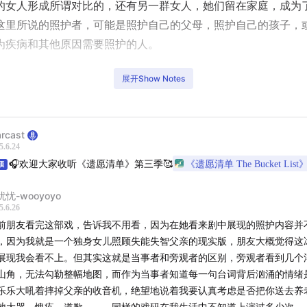
的女人形成所谓对比的，还有另一群女人，她们留在家庭，成为
这里所说的照护者，可能是照护自己的父母，照护自己的孩子，
为疾病和其他原因需要照护的人。
们想来通过最近我看到的一部非常打动我的电视剧，来聊聊这些
展开Show Notes
由Netflix出品、刘若英导演的《忘了我记得》。
大部分被美化过后的阿尔兹海默症家庭照护故事，在人力、财力
rcast
都严重不足的状况下，一个女儿如何走完这条路，是更值得被看
5.6.24
🎧欢迎大家收听《遗愿清单》第三季🥰
《遗愿清单 The Bucket List
聊聊这部剧里的几对照护关系、「母亲」这个角色以及社会支持
顶
望我们既可以勇敢地成为一个不断出发的人，也可以成为一个在
忧忧-wooyoyo
，勇敢的承担起照护责任的人。
5.6.26
前朋友看完这部戏，告诉我不用看，因为在她看来剧中展现的照护内容并
，因为我就是一个独身女儿照顾失能失智父亲的现实版，朋友大概觉得这
们制作的另一档播客节目《遗愿清单》第三季即将开始更新，在第
展现我会看不上。但其实这就是当事者和旁观者的区别，旁观者看到几个
山角，无法勾勒整幅地图，而作为当事者知道每一句台词背后汹涌的情绪
们将会从老去、照护、遗忘、疼痛和临终五个主题出发，每个主
乐乐大吼着摔掉父亲的收音机，绝望地说着我要认真考虑是否把你送去养
 本书，深入到每个话题的细节和更深处去看看。欢迎订阅收听！
地大哭，愧疚，道歉。。。同样的戏码在我生活中不知道上演过多少次。