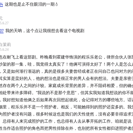
14
这期也是止不住眼泪的一期💧
redits:
元
e To You (They Long To Be) - Carpenters
5.6.27
07
我的天呐，这个点让我很想去看这个电视剧
条小鱼在乎 - 王OK, 洪佩瑜
白茉莉
来的昨天 - 徐佳莹
5.6.24
也在耐飞上看这部剧。昨晚看到霍建华饰演的程乐乐老公，律所合伙人张
吵架的那一集，哇，我觉得太真实了！他俩可演得太好了！两个人是怎么
，又是如何渐行渐远的，真的是很多夫妻曾经或者正在问自己也问对方的
图片】
其实算是蛮好的人，他的想法也是很正常的男人会有的想法。夫妻是亲密
然存在两个人之间的计较。家庭成长背景的差异，并不阻碍相爱，但的确
我记得》官方剧照
相处带来许多障碍。“我说的不是那个意思”，但其实我知道我想说的你不
，我好想知道他俩之后如果再次回想起彼此，会记得对方的哪些地方。话
姻里，程乐乐并不是一个照护者。相反，可能她得到的照护还蛮多的。我
出品】
为照护者没有问题，很多时候这也是我们的天性使然，没有必要非得追求
。总得有人来完成照护的工作，也总得有人去从事开拓的工作。咱就是说
 Marcast Media 制作出品，也欢迎你订阅收听 Marcast 旗
性当作适合照护的角色而把男性排除在外，也别把所有女性都归进照护者
目。你可以通过以下方式找到我们：