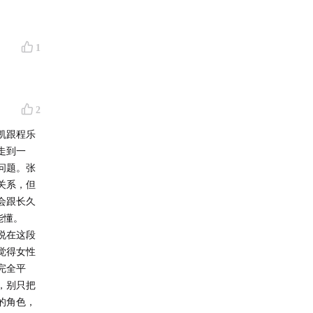
1
2
凯跟程乐
走到一
问题。张
关系，但
会跟长久
能懂。
说在这段
觉得女性
完全平
，别只把
下的其他
的角色，