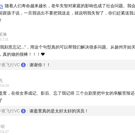
24
随着人们寿命越来越长，老年失智对家庭的影响也成了社会问题。我
前跟孩子说，一旦我说出不要把我送走，就说明我失智了，你们赶紧送我
合作】
！
系邮箱：hello@marcastmedia.com
芙琳
5.7.11
：hellomarcast
是我刻意忘记…”，用这个句型真的可以帮我们解决很多问题。从扬州开始
，真的做的很棒！！！❤️
午夜飞行VC
:
谢谢你！！
加入听友群】
飞
A：微信添加小助手 Amber (ID: hellomarcast)，拉你入群
5.6.24
盈萱，在俗女养成记、影后、忘了我记得 三个台剧里把中女的幸酸苦辣
式 B：关注公众号「午夜飞行」 ，回复「听友群」三个字，即可
了
午夜飞行VC
:
谢盈萱真的是太好太好的演员！
听听
音乐】
5.6.27