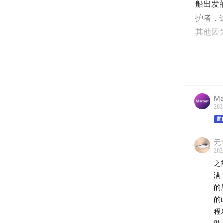
船出发
护者，
其他因
今天我
电视剧是
不同于
Ma
护资源
202
们也想
置
题。希
无
的时候
202
之
满
※ 我
的
的
季，我
程
4-5
助