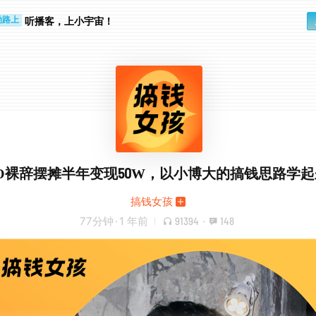
听播客，上小宇宙！
勤路上
睛好累
EO裸辞摆摊半年变现50W，以小博大的搞钱思路学
搞钱女孩
77分钟
·
1 年前
91394
·
148