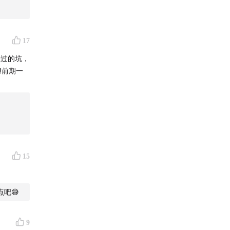
有更多选择
17
踩过的坑，
加入创业社
️前期一
傲的事。
牛请慢
大方方追
15
吧😅
9