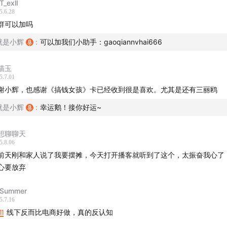
sT_exlI
5.6.28
群可以加吗
就是小辉
:
可以加我们小助手：gaoqiannvhai666
喵玉
5.7.01
次义乌游学，意外发现了新中式首饰的商机
谢小辉，也感谢《搞钱女孩》卡已经收到很是喜欢。尤其是还有三丽鸥
好的年薪百万的CEO怎么就辞职了？
就是小辉
:
幸运鹅！接你好运~
其摆烂不如摆摊！摆摊成本低、反馈快
想聊聊天
5.8.06
义乌商贸城拿货，只有真诚不够，还得让老板看到你快速出货
前天刚和家人说了我要摆摊，今天打开播客就听到了这个，太振奋我心了
心要放弃
中式的爆火是文化自信与传统复兴，永远相信老祖宗的审美！
Summer
5.7.16
摊最关键是选址！一旦踩坑，摆摊就像坐牢
11
线下反而比电商好做，真的反认知