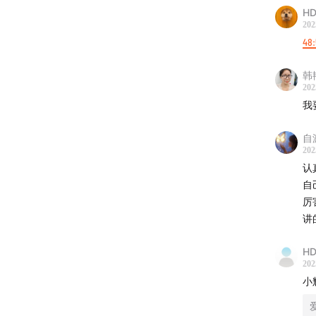
摊
HD
202
43:04
百
48
47:58
摆
韩
202
50:44
最
我
52:17
一
自渡
202
认
53:12
第
自
厉害
54:39
如
讲
58:08
创
H
202
64:49
做
小
65:27
怎