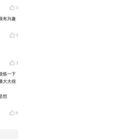
3
级有兴趣
？
3
3
锻炼一下
播大大很
是想
0
）