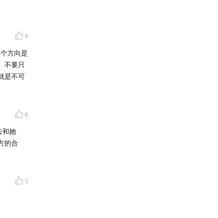
6
这个方向是
。不要只
就是不可
6
去和她
方的合
5