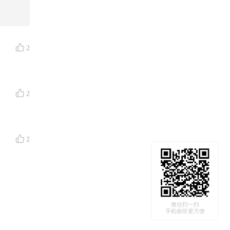
插柳和朋
2
作主播、
2
2
SFP。
到本命
微信扫一扫
手机收听更方便