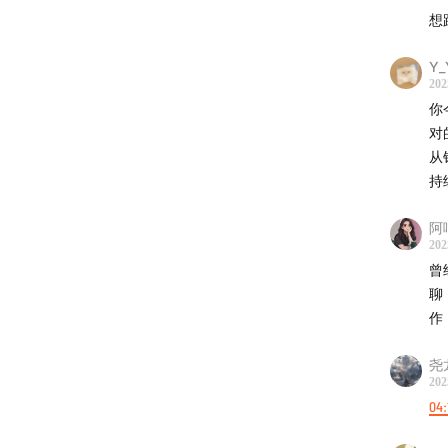
想
Y_
202
你
对
从
持
阿
202
曾
聊
作
尧
202
04: