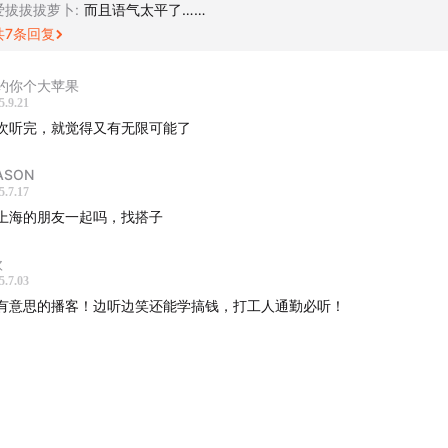
爱拔拔拔萝卜
:
而且语气太平了……
嘉宾】
共
7
条回复
E：前营销咨询公司CEO、前教培人，靠摆摊对抗裸辞迷茫，无心
约你个大苹果
5.9.21
新中式饰品。小红书：
来自美丽的夜晚
次听完，就觉得又有无限可能了
北：前教培人，现为EE的合伙人和鼓励师，也是《日谈公园》合
ASON
队。播客“维她命”系列：
www.xiaoyuzhoufm.com
5.7.17
上海的朋友一起吗，找搭子
介绍】
欧
孩小辉
：《搞钱女孩》播客创始人&主播，不断认识和活出自己的I
5.7.03
有意思的播客！边听边笑还能学搞钱，打工人通勤必听！
学哲学系毕业，混过公益、咨询、互联网、疗愈行业，34岁才找
创业练习生。
制作】
notes图文：小辉