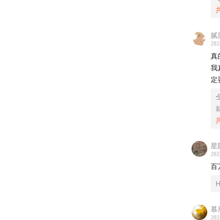
​
EE和
权
腻
1、一
5
202
真
2、迷
-
我
群
定
欢迎收
最
用。
求
【本期
星
202
百
H
慕
202