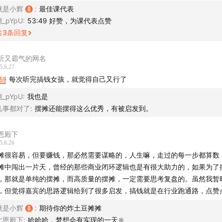
. 把“搞钱”和“自我价值”解绑
就是小辉
:
最佳课代表
憶_pYpU
:
53:49 好赞，为课代表点赞
 羞耻感往往来自“觉得搞钱=功利”，但赚钱不代表忽略情感或理想。比如
共
3
条回复
人更好的生活，或是攒钱创业实现梦想，这背后的动机是“责任”和“追求”
义。
听又霸气的网名
- 试着写下来：“我想搞钱，是为了______”（填买房、旅游、学习等具体目
5.6.27
动机更清晰，减少虚无的羞耻感。
59
每次听完搞钱女孩，就觉得自己又行了
憶_pYpU
:
我也是
. 直面“怕被评价”的恐惧
摆烂，不如摆摊。” 这一句话，拯救了裸辞后陷入迷茫的EE。
凡事都对了
:
摆摊还能摆得这么优秀，有被启发到。
 担心“别人觉得我钻钱眼”？但现实是：多数人只会羡慕你活得通透。比如
96年上海人，从销售到总助到30岁之前当上CEO，在大家都以为
薪，反而被同事用“佛系”当借口占便宜；而大方争取的人，往往更被尊重
恩殿下
卷生卷死时，她却选择裸辞去摆摊，只为寻找一种说不清楚的自
5.6.26
- 小行动：下次和朋友聊到收入时，试着坦然说“最近在努力搞钱，想攒钱换
价是，从年薪百万跌落到月入为零同时还有房贷车贷，对任何事
摊很容易，但要赚钱，那必然需要谋略的，人生嘛，走过的每一步都算数，
会发现对方可能也在默默搞钱，甚至夸你有目标。
。
摊中闯出一片天，曾经的那些商业闭环逻辑也是有很大助力的，如果为了
，那就是单纯的摆摊，而高质量的摆摊，一定需要思考复盘的。虽然我暂
. 用“搞钱”驱动自我提升
小北的鼓励下，她重拾小学时摆摊的干劲，搞钱DNA再次觉醒，
，但觉得嘉宾的思路逻辑给到了很多启发，搞钱就是在行业跑通路，点赞
断进阶到精致的市集，从本金投入2000元的私域生意到现在半
 把羞耻感转化为动力：比如觉得“做副业丢人”，但试试摆摊卖手工品、做
就是小辉
:
期待你的炸土豆摊摊
的新中式原创设计品牌，这一次她成为了自己人生的CEO。
发现搞钱的过程能逼你学营销、练沟通，反而让能力翻倍。
七恩殿下
:
哈哈哈，梦想会有实现的一天🔆