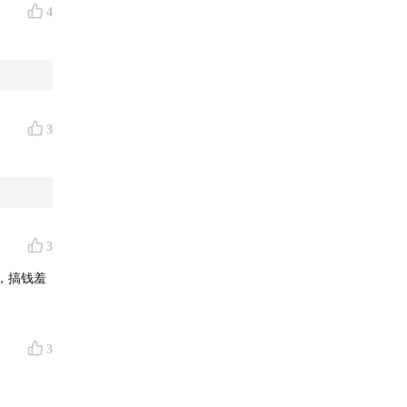
4
3
3
的实力
，搞钱羞
3