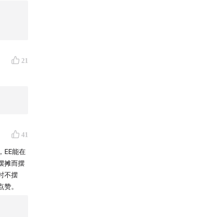
你想赚钱给
，本身就有
21
标），让赚
有人羞于谈
她会继续
。
由。而自
41
个电脑”，
情都提不
EE能在
摆摊而摆
时不摆
从路边
点赞。
年变现
自媒体，你