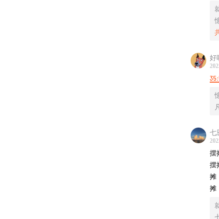
2
-
家
意
好
​
202
钱
35:
3
“与其
-
EE，
加
七
在职场
202
​
由的代
摆
你
起兴趣
摆
摊
4
在好友
摊
野摊不
-
50W
会