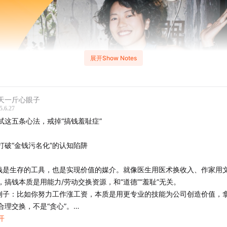
展开Show Notes
天一斤心眼子
5.6.27
试这五条心法，戒掉“搞钱羞耻症”
. 打破“金钱污名化”的认知陷阱
 钱是生存的工具，也是实现价值的媒介。就像医生用医术换收入、作家用
，搞钱本质是用能力/劳动交换资源，和“道德”“羞耻”无关。
- 例子：比如你努力工作涨工资，本质是用更专业的技能为公司创造价值，
合理交换，不是“贪心”。
开