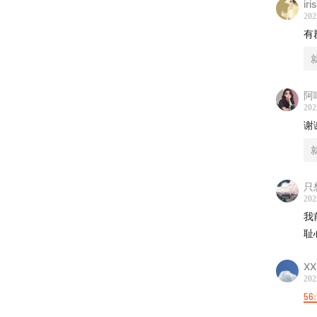
iri
202
有
阿
202
06:07
一
谢
15:31
好
19:32
与
只
202
24:22
在
我
耻
26:48
新
XX
202
34:32
摆
56:
39:55