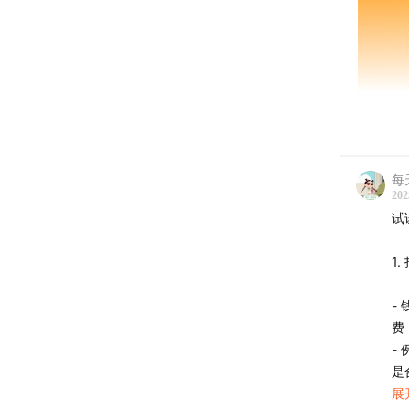
每
202
试
1
-
费
​
是
展