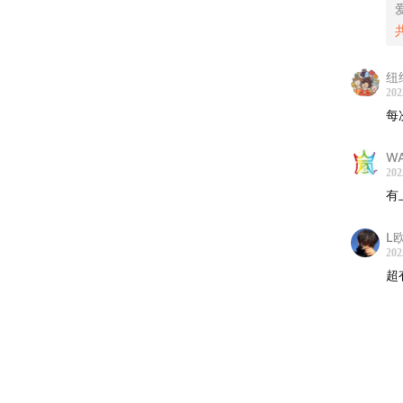
【本期
1、E
纽
202
友创业
每
2、小
W
旅游领
202
有
【主播
L
搞钱女
202
超
四川大
赛道的
【本期
show