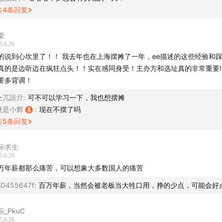
- 就像稻盛和夫说的：“努力赚钱不是为了奢侈，而是为了让自己在生活中
共
4
条回复
小北的创业故事给我两个重要的启发：
。”
栗
个生意从0到1，如何真正跑通闭环？
. 和“搞钱搭子”同行
5.6.26
的说到心坎里了！！ 我去年也在上海摆摊了一年，ee描述的这些经验和
茫时如何找到具体的支点，如何关注正反馈，并不断最大化？
 远离“赚点钱就装清高”的人，靠近那些大方谈规划、聊机会的朋友。比如
真的是边听边在疯狂点头！！实在感同身受！主办方和选址真的非常重要‼
、读书小组，当周围人都在积极搞钱，你会发现“搞钱”是件正常且值得骄
要多背调！
听这两位搞钱女孩又热血又有谋略的创业故事，今日份的电子红
仝兀諳亓
:
可不可以学习一下，我也想摆摊
后记住：搞钱不羞耻，赚不到钱还自我PUA才可惜。就像搞对象一样，大
就是小辉
:
现在不摆了吗
，才能拿到你想要的“人生筹码”呀~ 😎
共
5
条回复
财富密码】
际求生
5.6.29
万年薪都那么痛苦，可以想象大多数国人的痛苦
D455647f
:
百万年薪，当然会被老板当大牲口用，挣的少点，可能会好点
辰_PkuC
5.6.26