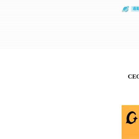
通
眼
C