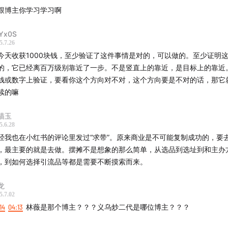
跟博主你学习学习啊
Yx0S
5.7.26
今天收获1000块钱，至少验证了这件事情是对的，可以做的。至少证明
的，它已经离百万级别靠近了一步。不是竖直上的靠近，是目标上的靠近
钱或数字上验证，要看你这个方向对不对，这个方向要是不对的话，那它
续的嘛
喵玉
5.6.28
经我也在小红书的评论里发过“求带”。原来商业是不可能复制成功的，要
，最主要的就是去做。摆摊不是想象的那么简单，从选品到选址到和主办
，到如何选择引流品等都是需要不断摸索而来。
龙
5.7.02
14
04:13
林薇是那个博主？？？义乌炒二代是哪位博主？？？