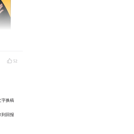
52
文字换稿
拿到回报