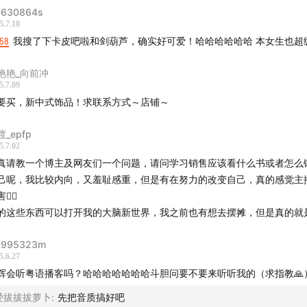
位陈列设计细节多，除了审美也要关注视觉中心
630864s
5.7.10
元内的引流品，是留客成交的必备法宝
:58
我搜了下卡皮吧啦和剑葫芦，确实好可爱！哈哈哈哈哈哈 本女生也超
摊遇高手，让男生纷纷激情下单的卡皮巴拉葫芦到底有何魔力
艳艳_向前冲
5.7.09
好成交的人群不是情侣，是闺蜜
要买，新中式饰品！求联系方式～店铺～
定要挑选主题和自己的品类强相关的市集
_epfp
5.7.02
真请教一个博主及网友们一个问题，请问学习销售应该看什么书或者怎么
一次去市集摆摊，还没摆好就已经卖出700元
己呢，我比较内向，又羞耻感重，但是有在努力的改变自己，真的感觉主
👍🏻
何帮助做代理的女生从零出单到日销售额一万？
的这些东西可以打开我的大脑新世界，我之前也有想去摆摊，但是真的就
业以后最大的成长蜕变是什么？
D995323m
5.6.27
对的事不能只是庆祝，要把正反馈无限放大！
辉会听粤语播客吗？哈哈哈哈哈哈哈斗胆问要不要来听听我的（求指教🙏
么理解“搞钱女孩”这个标签？
爱拔拔拔萝卜
:
先把音质搞好吧