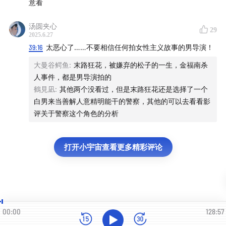
意看
汤圆夹心
29
2025.6.27
39:16
太恶心了……不要相信任何拍女性主义故事的男导演！
大曼谷鳄鱼
:
末路狂花，被嫌弃的松子的一生，金福南杀
人事件，都是男导演拍的
鶴見凪
:
其他两个没看过，但是末路狂花还是选择了一个
白男来当善解人意精明能干的警察，其他的可以去看看影
评关于警察这个角色的分析
打开小宇宙查看更多精彩评论
00:00
128:57