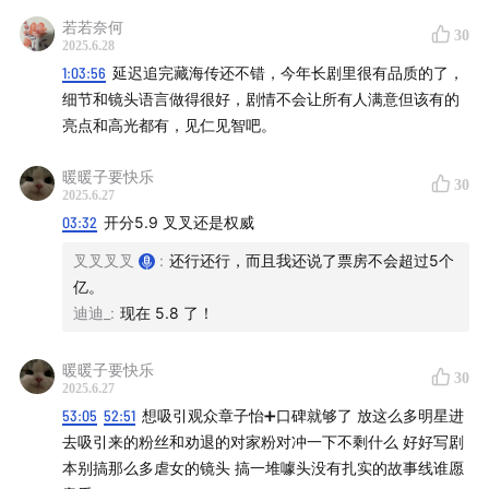
若若奈何
30
2025.6.28
1:03:56
延迟追完藏海传还不错，今年长剧里很有品质的了，
细节和镜头语言做得很好，剧情不会让所有人满意但该有的
亮点和高光都有，见仁见智吧。
暖暖子要快乐
30
2025.6.27
03:32
开分5.9 叉叉还是权威
叉叉叉叉
:
还行还行，而且我还说了票房不会超过5个
亿。
迪迪_
:
现在 5.8 了！
暖暖子要快乐
30
2025.6.27
53:05
52:51
想吸引观众章子怡➕口碑就够了 放这么多明星进
去吸引来的粉丝和劝退的对家粉对冲一下不剩什么 好好写剧
本别搞那么多虐女的镜头 搞一堆噱头没有扎实的故事线谁愿