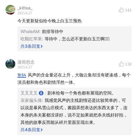
《人生若只如初见》
_kittea_
141
2025.6.27
主播：
今天更新疑似给今晚上白玉兰预热
未来欣，媒体商务，
wb@未来欣
WhaleAM
:
前排等待中
吃颗红苹果
:
等待中，怎么还不更新白玉兰啊😮‍💨
锅锅，媒体人，
wb@关雁北
共
3
条回复
叉叉，影视营销从业者，
xhs@叉叉叉叉
wb@张老刚
凌雨想念
138
2025.6.27
剪辑：阿鲸
19:54
风声的含金量还在上升，大咖云集却没有硬凑感，每个
演员都和角色和剧情浑然一体。
音乐：wb@陈知游园惊梦
叉叉叉叉
:
剧本给每一个角色都有展现的空间。
哀家偏头痛
:
我感觉风声的主线剧情还是比较简单的，可
【关于 快乐亚军】
以说是暴风雪山庄模式，酱园弄想表达的东西太多了，连
本身的杀夫案都没讲好，说不定如果就把杀夫线好好拍，
感谢快乐冠军们的收听，欢迎大家关注我们节目的
官方微
其他的故事反而能从碎片里面呈现出来。
博@快乐亚军runner-up
；也可以添加小助手平章的wx：
共
4
条回复
yiqimoyu8，进群找我们玩耍；商务合作请加wx: