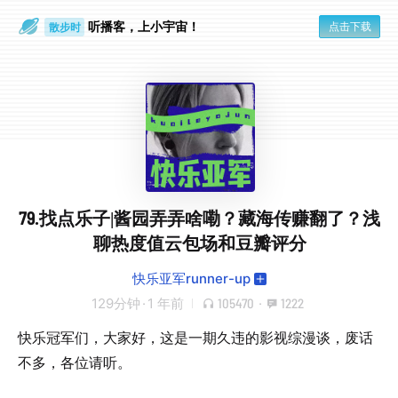
听播客，上小宇宙！
点击下载
散步时
通勤路上
79.找点乐子|酱园弄弄啥嘞？藏海传赚翻了？浅
聊热度值云包场和豆瓣评分
快乐亚军runner-up
129分钟
·
1 年前
105470
·
1222
快乐冠军们，大家好，这是一期久违的影视综漫谈，废话
不多，各位请听。