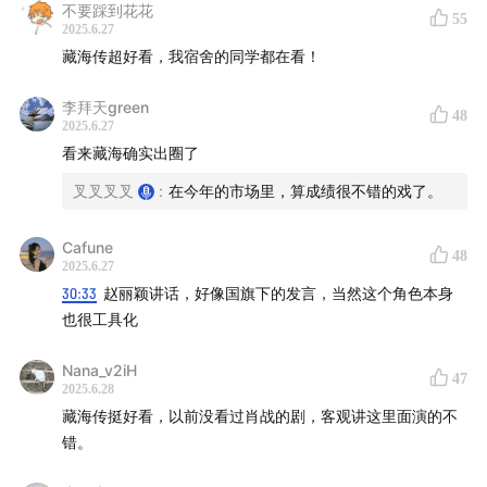
不要踩到花花
55
2025.6.27
藏海传超好看，我宿舍的同学都在看！
李拜天green
48
2025.6.27
看来藏海确实出圈了
叉叉叉叉
:
在今年的市场里，算成绩很不错的戏了。
Cafune
48
2025.6.27
30:33
赵丽颖讲话，好像国旗下的发言，当然这个角色本身
也很工具化
Nana_v2iH
47
2025.6.28
藏海传挺好看，以前没看过肖战的剧，客观讲这里面演的不
错。