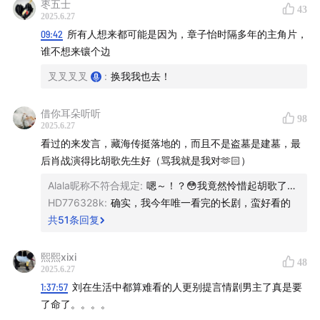
枣五士
43
2025.6.27
09:42
所有人想来都可能是因为，章子怡时隔多年的主角片，
谁不想来镶个边
叉叉叉叉
:
换我我也去！
借你耳朵听听
98
2025.6.27
看过的来发言，藏海传挺落地的，而且不是盗墓是建墓，最
后肖战演得比胡歌先生好（骂我就是我对🫶🏻）
Alala昵称不符合规定
:
嗯～！？😳我竟然怜惜起胡歌了…
HD776328k
:
确实，我今年唯一看完的长剧，蛮好看的
共
51
条回复
熙熙xixi
48
2025.6.27
1:37:57
刘在生活中都算难看的人更别提言情剧男主了真是要
了命了。。。。