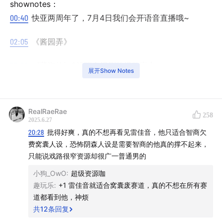
shownotes：
00:40
快亚两周年了，7月4日我们会开语音直播哦~
02:05
《酱园弄》
53:32
《藏海传》&浅聊电视剧的爆款定义
展开Show Notes
1:03:45
《临江仙》&浅聊平台的热度值逻辑&浅聊于正说
“豆瓣算个屁”
RealRaeRae
258
2025.6.27
1:23:38
《七根心简》
20:28
批得好爽，真的不想再看见雷佳音，他只适合智商欠
费窝囊人设，恐怖阴森人设是需要智商的他真的撑不起来，
1:37:08
《折腰》
只能说戏路很窄资源却很广一普通男的
小狗_OwO
:
超级资源咖
1:42:45
《无尽的尽头》
趣玩乐
:
+1 雷佳音就适合窝囊废赛道，真的不想在所有赛
道都看到他，神烦
1:51:58
《长安的荔枝》&浅聊剧方云包场赔款行为
共
12
条回复
2:06:48