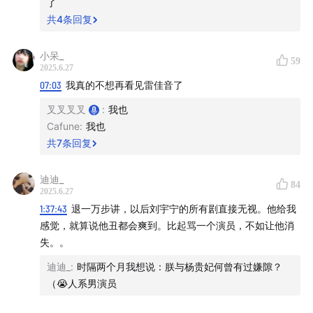
了
共
4
条回复
小呆_
59
2025.6.27
07:03
我真的不想再看见雷佳音了
叉叉叉叉
:
我也
Cafune
:
我也
共
7
条回复
迪迪_
84
2025.6.27
1:37:43
退一万步讲，以后刘宇宁的所有剧直接无视。他给我
感觉，就算说他丑都会爽到。比起骂一个演员，不如让他消
失。。
迪迪_
:
时隔两个月我想说：朕与杨贵妃何曾有过嫌隙？
（😭人系男演员