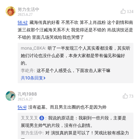
努力生活中
124
2025.6.27
56:42
藏海传真的好看 不黑不吹 算不上肖战粉 这个剧情和南
派三叔那个汪臧海关系不大 我觉得还是不错的 肖战演技还是
不错的 里面几场哭戏给我也哭懵了
mona_C8KA
:
听了一半发现三个人其实看都没看，其实听
她们讨论也没什么必要，本身大家都是带有偏见和偏好
的。
李屹舟
:
这不是个人感受么，下面攻击人家干嘛
共
10
条回复
孔鸣1988
73
2025.6.27
54:41
没有盗墓。而且男主出圈的也不是因为帅
叉叉叉叉
:
我说的原话是：我刷到一些片段，主要是
展现男主帅气的片段，没有什么剧情。
努力生活中
:
对 演技真的算是可以了！哭戏比较有感染力