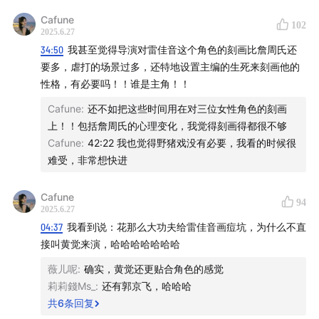
alicia955，注明品牌及来意。最后如果大家可以给我们打
Cafune
102
赏，那将是对我们最大的鼓励，真诚鞠躬。
2025.6.27
34:50
我甚至觉得导演对雷佳音这个角色的刻画比詹周氏还
要多，虐打的场景过多，还特地设置主编的生死来刻画他的
性格，有必要吗！！谁是主角！！
Cafune
:
还不如把这些时间用在对三位女性角色的刻画
上！！包括詹周氏的心理变化，我觉得刻画得都很不够
Cafune
:
42:22 我也觉得野猪戏没有必要，我看的时候很
难受，非常想快进
Cafune
94
2025.6.27
04:37
我看到说：花那么大功夫给雷佳音画痘坑，为什么不直
接叫黄觉来演，哈哈哈哈哈哈哈
薇儿呢
:
确实，黄觉还更贴合角色的感觉
莉莉錢Ms_
:
还有郭京飞，哈哈哈
共
6
条回复