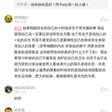
乔乔乔-
:
哈哈哈哈是的！阿卡atp第一好人缘！
啊黑啊白
4
2025.6.28
19:22
如果我能回去和自己的小时候讲关于穿衣服的事 我会
跟我自己说一定要以舒适和安全为重 这个安全不是指别人的
⭐️化的目光 而是不要觉得自己需要牺牲自己的身体安全来获
得别人的喜爱 （穿带钢圈的内衣 穿很短的裤子 用胶水把单
眼皮粘成双眼皮 这些能带给你的真的没什么大不了的） 我会
希望小时候的自己不服美役 保护好自己的卫生 但至于会不会
因为穿的少来会被老男人看或者什么的我不是很在意。毕竟
我13岁在地铁上被男的猥亵的时候穿的是我妈给我搭配的灰
色长运动裤，肥大的短袖，戴着眼镜扎着光光的马尾。
HD242022b
2
2025.7.03
好吵
侯斯顿
1