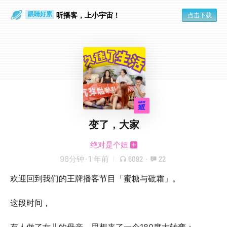
通勤路上
眼睛好累
听播客，上小宇宙！
点击下载
变了，大家
绝对是个妞
98分钟
·
1 年前
6092
·
22
欢迎回到我们的王牌播客节目「蜜糖与砒霜」。
这段时间，