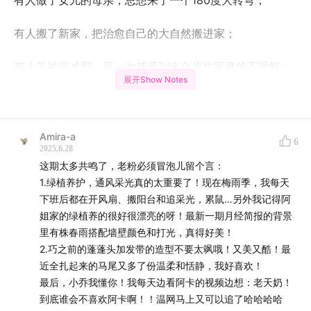
有人做了女儿的母亲，思想来了一个180度大转弯；
有人搬了新家，把治愈自己的大自然搬进家；
有人又被逼减肥，再一次感受到来自原生家庭的不理解；
展开Show Notes
有人进了剧组，拍了第一个广告片；
有人在阿尔卡拉斯身上找到自己的人生信条；
Amira-a
6
2025.6.28
而有人，被宇宙下了诅咒，一个月直不起腰来。
这期太多共鸣了，老粉必须冒泡儿留个言：
1.绿植养护，通风采光真的太重要了！现在梅雨季，我每天
生活好像没什么大波澜，但总有一个瞬间醍醐灌顶，一个
下班后都在开风扇、搬阳台和追采光，累鼠…另外我记得阿
姐家的绿植养的很好很漂亮的呀！最新一期月经简报的背景
时刻打回原形。
里有株春雨搭配墙壁颜色和打光，真得好美！
2.巧之前的蓬蓬头加发带的造型不要太飒哦！又美又酷！最
最近你过得怎么样，欢迎在评论区分享你的蜜糖与砒霜。
近全扎起来的马尾又多了份温柔和恬静，我好喜欢！
最后，小乔我懂你！我每天边看阿卡的视频边想：老天奶！
到底谁会不喜欢阿卡啊！！温网马上又可以追了哈哈哈哈