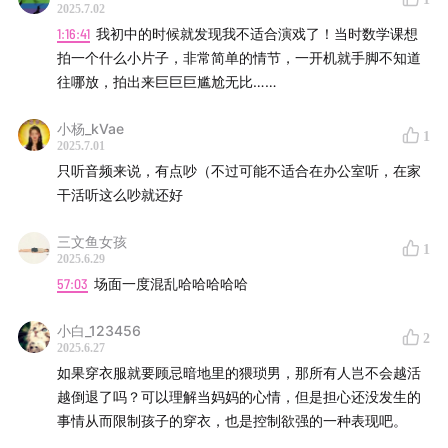
2025.7.02
1:16:41
我初中的时候就发现我不适合演戏了！当时数学课想
拍一个什么小片子，非常简单的情节，一开机就手脚不知道
往哪放，拍出来巨巨巨尴尬无比……
小杨_kVae
1
2025.7.01
只听音频来说，有点吵（不过可能不适合在办公室听，在家
干活听这么吵就还好
三文鱼女孩
1
2025.6.29
57:03
场面一度混乱哈哈哈哈哈
小白_123456
2
2025.6.27
如果穿衣服就要顾忌暗地里的猥琐男，那所有人岂不会越活
越倒退了吗？可以理解当妈妈的心情，但是担心还没发生的
事情从而限制孩子的穿衣，也是控制欲强的一种表现吧。