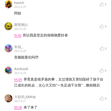
hunch
0
2025.6.29
阿姐
啊黑啊白
0
2025.6.28
14:40
所以我是坚定的假植物爱好者
有福_
0
2025.6.28
音频能显化吗🥹
AmAoo0
0
2025.6.28
44:04
养育真是很矛盾的事，太过谨慎又害怕阻碍了孩子自
己成长的机会，太心大又怕“一失足成千古恨”，瞻前顾后
大聪明_6MHp
0
2025.6.27
00:06
来了来了