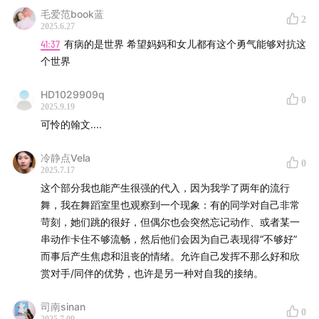
毛爱范book蓝
2
2025.6.27
41:37
有病的是世界 希望妈妈和女儿都有这个勇气能够对抗这
个世界
HD1029909q
0
2025.9.19
可怜的翰文....
冷静点Vela
0
2025.7.17
这个部分我也能产生很强的代入，因为我学了两年的流行
舞，我在舞蹈室里也观察到一个现象：有的同学对自己非常
苛刻，她们跳的很好，但偶尔也会突然忘记动作、或者某一
串动作卡住不够流畅，然后他们会因为自己表现得“不够好”
而事后产生焦虑和沮丧的情绪。允许自己发挥不那么好和欣
赏对手/同伴的优势，也许是另一种对自我的接纳。
司南sinan
0