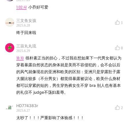
2025.7.09
1:02:41
小乔好可爱
三文鱼女孩
1
2025.6.28
终于回来啦
三亩丸丸琉
0
2025.6.29
18:10
很朴素正当的担心，不过我在想如果下一代男女都认为
穿着暴露自然状态的身体就是美而不容侵犯的，会不会以后
的风气就像现在的亚洲和欧美的区别：亚洲只是穿露肚子露
大腿比较多（不分男女）都觉得暴露被议论，欧美什么身材
都可以穿紧的短的，男生穿热裤女生不穿 bra 别人也有基本
的礼仪不 judge不荡妇羞辱。
HD774383r
2
2025.6.27
太吵了！！！严重影响了体验感！！！