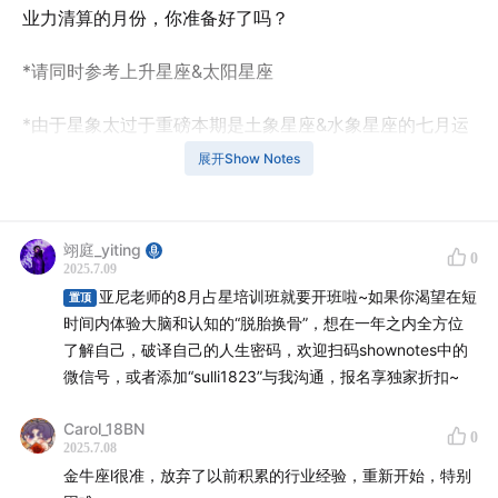
业力清算的月份，你准备好了吗？
*请同时参考上升星座&太阳星座
*由于星象太过于重磅本期是土象星座&水象星座的七月运
势，下一期将更新火象&风象星座！
展开Show Notes
本期依然请到了我的占星老师亚尼，欢迎关注@亚尼心苑
了解更多占星内容
翊庭_yiting
0
2025.7.09
亚尼老师的8月占星培训班就要开班啦~如果你渴望在短
置顶
时间内体验大脑和认知的“脱胎换骨”，想在一年之内全方位
了解自己，破译自己的人生密码，欢迎扫码shownotes中的
微信号，或者添加“sulli1823”与我沟通，报名享独家折扣~
Carol_18BN
0
2025.7.08
「本期时间轴」
金牛座l很准，放弃了以前积累的行业经验，重新开始，特别