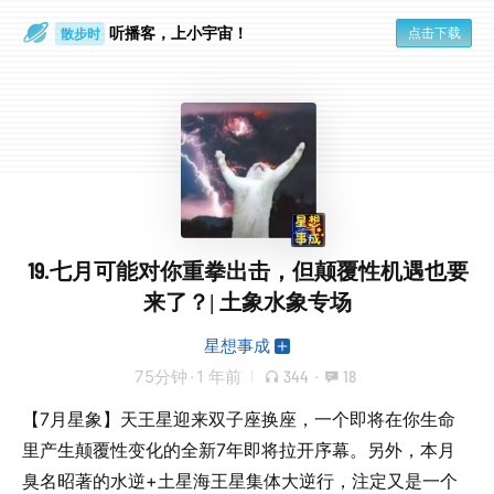
听播客，上小宇宙！
点击下载
散步时
通勤路上
19.七月可能对你重拳出击，但颠覆性机遇也要
来了？| 土象水象专场
星想事成
75分钟
·
1 年前
344
·
18
【7月星象】天王星迎来双子座换座，一个即将在你生命
里产生颠覆性变化的全新7年即将拉开序幕。另外，本月
臭名昭著的水逆+土星海王星集体大逆行，注定又是一个