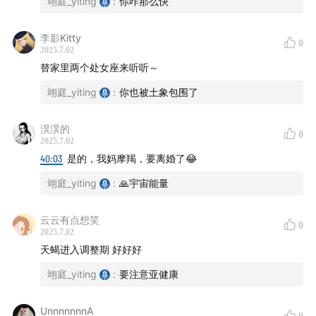
翊庭_yiting
:
你咋那么快
李影Kitty
0
2025.7.02
替家里两个处女座来听听～
翊庭_yiting
:
你也被土象包围了
淏淏的
0
2025.7.02
40:03
是的，我妈摩羯，要离婚了😂
翊庭_yiting
:
🙏宇宙能量
云云有点想笑
0
/星想事成/
2025.7.02
天蝎进入调整期 好好好
一档以占星为工具，观察生活、疗愈内在、挖掘自己万千
翊庭_yiting
:
要注意亚健康
可能性的播客。浅聊命理玄学，探讨生活、娱乐、社会热
点，借助玄学“大数据统计学”，向内求向外修，祝各位早
UnnnnnnnA