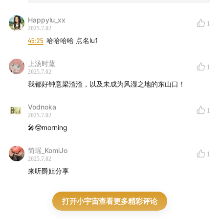
加听友群 | whynotvinyl
Happylu_xx
1
2025.7.02
* 小房间周边速递
45:25
哈哈哈哈 点名lu1
小房间的周边已经上线售卖啦！线下店也全部在售咯！
上汤时蔬
1
2025.7.02
*手工包装未能完美，收到的朋友们也可以给 Zenbi 点反
我都好钟意梁渣渣，以及未成为风湿之地的东山口！
馈意见呀！
Vodnoka
1
2025.7.02
🎤🤓morning
简瑶_KomiJo
1
2025.7.02
来听爵姐分享
打开小宇宙查看更多精彩评论