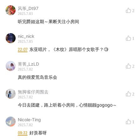
的风格被音乐受众所认识和喜欢。虽然和明堂合作已久，
风筝_Dt97
2
2025.7.03
然后此前却不认识他们这一位来自广州的同事，甚至还是
听完爵姐这期～果断关注小房间
就住在东山口的“街坊”。爵士和「
一人之境
」播客主播阿
车一样，都是“城画人”。不知道如今还有多少人记得《城
nic_nick
1
2025.7.05
市画报》曾经举办的“荒岛音乐会”？这个音乐项目是
22:07
东亚唱片，《木纹》原唱那个女歌手？🧐
Zenbi 的 Livehouse 观演初体验，也是爵士踏入音乐行业
幕后的敲门砖。
菁菁_LzLD
2
2025.7.02
从荒岛音乐会、到香港的大唱片公司、再到为了明堂这家
真的很爱荒岛音乐会
充满个性的小型唱片厂牌移居成都，15 年间爵士在三个不
無脚雀仔周围去
同城市不同的氛围中，不断摸索自己的音乐幕后路径。我
2
2025.7.02
们常常看到艺人在台上发光，而舞台背后的事，这次我们
今日去团建，路上听着小房间，心情靓靓gogogo～
和爵士来好好聊聊。
Nicole-Ting
1
2025.7.02
09:32
好羡慕呀