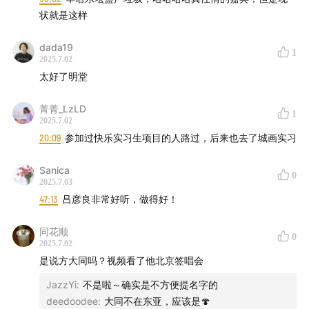
状就是这样
dada19
* 嘉宾：
爵士
1
2025.7.02
太好了明堂
* 主播：
Trace、Zenbi
菁菁_LzLD
1
* 制作名单
2025.7.02
20:09
参加过快乐实习生项目的人路过，后来也去了城画实习
录音制作 | Trace
Sanica
0
2025.7.03
声音编辑 | Trace
47:13
吕彦良非常好听，做得好！
文字编辑 | Trace
同花顺
0
2025.7.02
运营管理 | Zenbi、Trace
是说方大同吗？视频看了他北京签唱会
联系方式 |
JazzYi
191962929@qq.com
:
不是啦～确实是不方便提名字的
deedoodee
:
大同不在东亚，应该是🍄