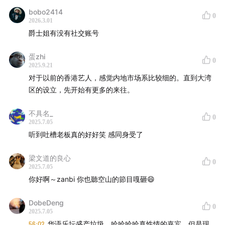
bobo2414
0
2026.3.01
爵士姐有没有社交账号
蛋zhi
0
2025.9.21
对于以前的香港艺人，感觉内地市场系比较细的。直到大湾
区的设立，先开始有更多的来往。
不具名_
0
2025.7.05
听到吐槽老板真的好好笑 感同身受了
梁文道的良心
0
2025.7.05
你好啊～zanbi 你也聽空山的節目嘎砸😄
DobeDeng
0
2025.7.05
56:02
华语乐坛盛产垃圾，哈哈哈哈真性情的嘉宾，但是现