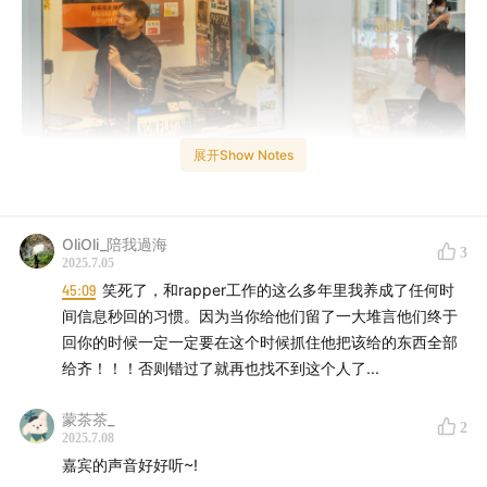
展开Show Notes
OliOli_陪我過海
3
2025.7.05
45:09
笑死了，和rapper工作的这么多年里我养成了任何时
上周末，「
一人之境
」播客和来自明堂唱片的音乐人「地
间信息秒回的习惯。因为当你给他们留了一大堆言他们终于
磁卡Dizkar」在小房间的录音室进行了一场现场对话，而
回你的时候一定一定要在这个时候抓住他把该给的东西全部
给齐！！！否则错过了就再也找不到这个人了...
在准备这场活动的过程中，我们认识了这期节目的嘉宾
「爵士」。她是明堂唱片的艺人事务总监，也是带着地磁
蒙茶茶_
2
卡走南闯北的幕后推手。
2025.7.08
嘉宾的声音好好听~!
在音乐行业中，明堂就如成都这座城市一样，以很 Chill