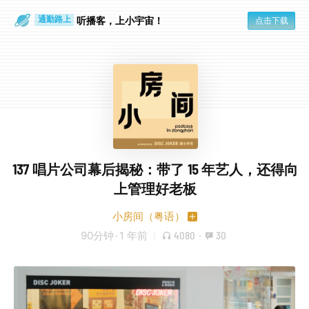
听播客，上小宇宙！
点击下载
通勤路上
眼睛好累
137 唱片公司幕后揭秘：带了 15 年艺人，还得向
上管理好老板
小房间（粤语）
90分钟
·
1 年前
4080
·
30