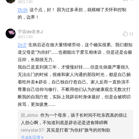
2025.7.03
25:04
这个点，好！ 因为过多承担，就模糊了关怀和控制
的，边界！
本期嘉宾
宇宙de若来J
12
2025.7.03
安孟竹
24:17
生病后还在做大量情绪劳动，这个确实很累。我们都知
道父母是“为你好”……也都能出于爱互相体谅，但是还是会极
人类学研究者，「结绳志」编辑，民族志译者。博士毕业
压抑，长期很无力。
于香港中文大学人类学系，关注医疗照护中的道德经验、
我自己是直到第三年，才慢慢好转……但是生病最严重很久
神经多样性运动、心智障碍者的亲密关系与性、精神健康
无法出门的时候，很难和家人沟通的那段时光，都是自己躺
与身心疗愈产业、残障权利倡导等议题。
着吃外卖➕辟谷，自己独自疗愈自己。家人反而一直扮演不
尊重自己信仰与修行。不断用他们认为的健康观念无数次打
断我的自我疗愈，实际上我辟谷时身体最好，但是会被唠叨
挨骂，更加疲惫……
本期采访
| dy
甜_abba
:
作为一个母亲，孩子长时间不吃东西真的很让
人担心啊，不知道到底是辟谷还是进食障碍啊
本期剪辑
| LinQ、dy
rainystar37
:
其实是打着“为你好”旗号的控制欲
共
4
条回复