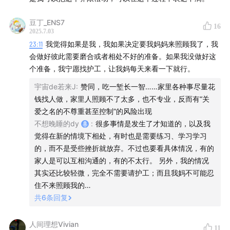
《当一位北大教授成为24小时照护者》(凤凰网报道）
豆丁_ENS7
16
2025.7.03
23:11
我觉得如果是我，我如果决定要我妈妈来照顾我了，我
中非共和国Aka部落
会做好彼此需要磨合或者相处不好的准备。如果我没做好这
个准备，我宁愿找护工，让我妈每天来看一下就行。
《破·地狱》（电影）
宇宙de若来J
:
赞同，吃一堑长一智……家里各种事尽量花
《前浪》（纪录片）
钱找人做，家里人照顾不了太多，也不专业，反而有“关
爱之名的不尊重甚至控制”的风险出现
Julia Twigg（英国社会学家）
不想晚睡的dy
:
很多事情是发生了才知道的，以及我
觉得在新的情境下相处，有时也是需要练习、学习学习
凯博文（人类学者）
的，而不是受些挫折就放弃。不过也要看具体情况，有的
家人是可以互相沟通的，有的不太行。 另外，我的情况
大卫·格雷伯《Caring too much. That’s the curse of the
其实还比较轻微，完全不需要请护工；而且我妈不可能忍
working classes》
住不来照顾我的…
共
6
条回复
《
安宁疗护 | 宁晓红×王兴：在中国，我们可以拥有“最好
的告别”吗？
》（看理想音频节目）
人间理想Vivian
11