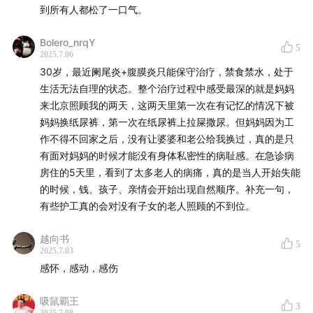
到所有人都松了一口气。
姑跟我讲，奶奶的指甲长特别长了也没人注意到，她一来才
看到这么长的指甲没人管，仔仔细细给奶奶剪完。并且男人
Bolero_nrqY
们大多数情况只是照顾奶奶，而姑姑们则会考虑到奶奶的精
5
2025.7.06
神需求，天气好的时候会推着奶奶出门晒太阳、带她看电
30岁，最近阑尾炎+腹膜炎只能保守治疗，禁食禁水，处于
视、陪她笑。除了看护工作男女性别上面的区别，这期博客
生活无法自理的状态。整个治疗过程中感受最深的就是妈妈
里提到的不同薪资儿女的分工不同也有体现。大姑是个农村
来北京照顾我的两天，这两天里第一次在有记忆的情况下被
妇女，平时也不需要工作，所以很多时候其他兄弟姐妹工作
妈妈换纸尿裤，第一次在纸尿裤上拉屎撒尿。但妈妈因为工
太忙或者是身体出问题了就会付钱让大姑看护，并且大家会
作不得不回家之后，没有让婆婆和老公给我换过，真的是只
觉得大姑没有理由拒绝（大姑平时闲着没收入，给看护费好
有面对妈妈的时候才能没有身体私密性的病耻感。在急诊病
歹还能有进账）。在奶奶生病期间大节小节我们都会去小叔
房住的5天里，看到了太多老人的病痛，真的是当人开始失能
家吃饭，一大家子人聚在一起，说是看奶奶，实则说的话做
的时候，钱、孩子、亲情会开始出现自然顺序。补充一句，
的事跟奶奶没有任何关系。我常常觉得奶奶像是个没有生命
有些护工真的会对没有子女的老人照顾的不到位。
力的npc，她的作用只是让大家有无法拒绝的由头聚在一
起。可能是因为从小都是跟父母一起生活的缘故吧，我平时
越向书
5
跟外婆和奶奶也不亲，只会在逢年过节见上几面，跟一大堆
2025.7.03
亲戚聚在一起。后来奶奶和外婆相继去世，我也没有特别多
感怀，感动，感伤
痛苦感受，因为她们只是我父母的妈妈，是我的血液远远的
源头。可是还是会感慨，即使她们康健时为子女奉献付出了
吸鼠覇王
3