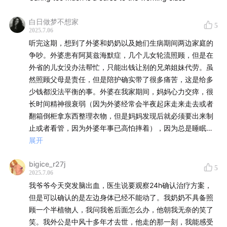
白日做梦不想家
5
2025.7.06
听完这期，想到了外婆和奶奶以及她们生病期间两边家庭的
争吵。外婆患有阿莫兹海默症，几个儿女轮流照顾，但是在
外省的儿女没办法帮忙，只能出钱让别的兄弟姐妹代劳。虽
然照顾父母是责任，但是陪护确实带了很多痛苦，这是给多
少钱都没法平衡的事。外婆在我家期间，妈妈心力交瘁，很
长时间精神很衰弱（因为外婆经常会半夜起床走来走去或者
翻箱倒柜拿东西整理衣物，但是妈妈发现后就必须要出来制
止或者看管，因为外婆年事已高怕摔着），因为总是睡眠不
好加上精神压力大，一连好几次病倒。同样的情况当然也出
展开
现在其他时候，所以每次外婆在谁家谁的状态都特别差。虽
bigice_r27j
然想过找陪护，但是总感觉外人照顾外婆总没有亲子女尽
5
2025.7.06
心，并且还会陷入“这么多儿女却要让外人来照顾”的道德困
我爷爷今天突发脑出血，医生说要观察24h确认治疗方案，
境。奶奶那边的情况也差不多，她生病卧床，吃喝拉撒都需
但是可以确认的是左边身体已经不能动了。我奶奶不具备照
要人来照顾。因为身体不便，所以都是固定在单身小叔家休
顾一个半植物人，我问我爸后面怎么办，他朝我无奈的笑了
养，几个儿女轮流去小叔家照料。但是大多数洗澡换衣的事
笑。我外公是中风十多年才去世，他走的那一刻，我能感受
情还是姑姑们干得更多，因为男人们总干的不精细。之前小