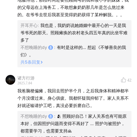
的父母远在上海务工，不敢想象奶奶那几年是怎么熬过来
如何表达不满？
的。在爷爷去世后我甚至觉得奶奶获得了某种解脱。。。
如何理解“对方的需要”？
开耳开心
:
我也是，我奶奶说她婚姻中最开心的一天是我
爷爷死的那天。照顾瘫痪的农村老头四五年真的比坐牢难
30:32
照护中的身体羞耻
多了
不想晚睡的dy
:
有时是这样的… 想起《不够善良的我
为什么会有羞耻感？
们》。
共
5
条回复
当羞耻感影响照护，我们该如何沟通？
诸方行游
42
2025.7.04
43:27
照护中的权力关系
我爸脑梗偏瘫，我回去照护半个月，之后我身体和精神都半
个月没缓过来。身心俱疲。我都怀疑我抑郁了。家人关系不
谁在“绑架”谁？
好就还输请护工吧，真没必要折磨自己。
无法提供情绪价值的老年父母，“久病床前无孝子”是一种
不想晚睡的dy
:
🫂 照顾好自己！家人关系也有可能原
必然吗？
本好，但因照护问题而变得不再好了 … 照护与被照护，
都需要学习，也需要支持🙏