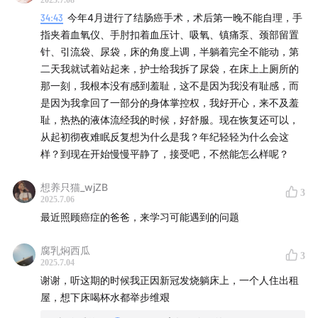
2025.7.08
那么多，也承担了很多抚养孙辈的责任，到老了生病了好像
34:43
今年4月进行了结肠癌手术，术后第一晚不能自理，手
也没有得到特别好的照顾。而且她们的子女都还算是有良心
指夹着血氧仪、手肘扣着血压计、吸氧、镇痛泵、颈部留置
的，都还承担着抚养义务，没有假手于人或者置之不理。只
针、引流袋、尿袋，床的角度上调，半躺着完全不能动，第
是，我总感觉社会应该关注到这些平时没有太多讨论的部
二天我就试着站起来，护士给我拆了尿袋，在床上上厕所的
分。这只是我的小家庭，却也是大社会的缩影，不知有多少
那一刻，我根本没有感到羞耻，这不是因为我没有耻感，而
家庭还在这样的处境之中。
是因为我拿回了一部分的身体掌控权，我好开心，来不及羞
耻，热热的液体流经我的时候，好舒服。现在恢复还可以，
从起初彻夜难眠反复想为什么是我？年纪轻轻为什么会这
样？到现在开始慢慢平静了，接受吧，不然能怎么样呢？
想养只猫_wjZB
3
2025.7.06
最近照顾癌症的爸爸，来学习可能遇到的问题
腐乳焖西瓜
3
2025.7.04
谢谢，听这期的时候我正因新冠发烧躺床上，一个人住出租
屋，想下床喝杯水都举步维艰