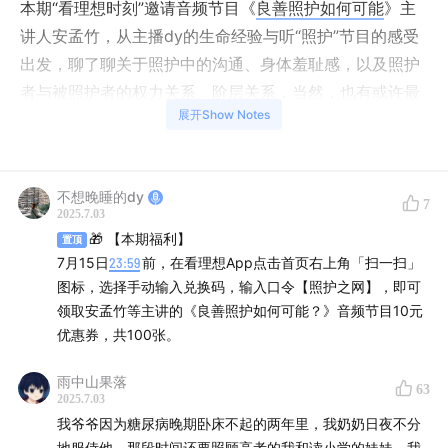
本期“看理想时刻”邀请音频节目《
良善照护如何可能
》主
讲人安孟竹，从主播dy的生命经验与听“照护”节目的感受
出发，聊了聊关于照护中的沟通、身体羞耻感，以及照护
者与被照护者的权力关系、阶层关系，当然，也有或许最
展开Show Notes
重要的，我们如何能够支持照护者与被照护者，建立一个
支持的照护之网。
不想晚睡的dy
7
2025.7.03
🎁 【本期福利】
05:13
为什么年轻人也开始关心照护？
置顶
7月15日
23:59
前，在看理想App点击首页右上角「扫一扫」
图标，选择手动输入兑换码，输入口令【照护之网】，即可
人离了别人的照顾，其实很难好好活着
领取安孟竹等主讲的《良善照护如何可能？》音频节目10元
优惠券，共100张。
14:16
人类学视角下的“照护”，主要关心的问题是什么？
雨中山果落
照护，是理解生命的一面镜子
63
2025.7.03
我爷爷因为糖尿病晚期卧床不起的两年里，我奶奶日夜不分
18:32
照护中的沟通困境
地服侍他，那段时间还要照顾高考的我和读小学的妹妹，我