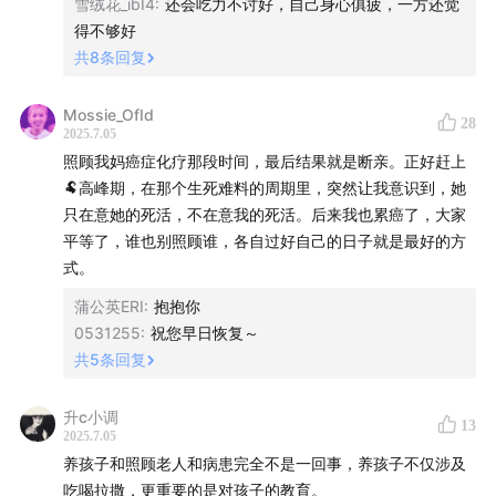
如何建立对“照护者”的支持网络？
雪绒花_ibI4
:
还会吃力不讨好，自己身心俱疲，一方还觉
得不够好
“孝道文化”下，照护中的互惠更难达成吗？
共
8
条回复
58:41
阶层与照护
Mossie_OfId
28
2025.7.05
社会阶层更高的人，更愿意用钱、而不是直接承担亲人的
照顾我妈癌症化疗那段时间，最后结果就是断亲。正好赶上
🐏高峰期，在那个生死难料的周期里，突然让我意识到，她
照护工作？
只在意她的死活，不在意我的死活。后来我也累癌了，大家
平等了，谁也别照顾谁，各自过好自己的日子就是最好的方
道德惩罚/情感惩罚：更善良的人注定承担更多吗？
式。
1:12:58
如何建设一个支持的“照护之网”
蒲公英ERI
:
抱抱你
0531255
:
祝您早日恢复～
什么是“喘息服务”？
共
5
条回复
什么是照护的“基础设施”？
升c小调
13
2025.7.05
个人可以为“照护之网”做些什么？
养孩子和照顾老人和病患完全不是一回事，养孩子不仅涉及
吃喝拉撒，更重要的是对孩子的教育。