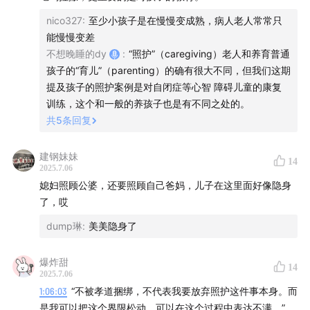
nico327
:
至少小孩子是在慢慢变成熟，病人老人常常只
能慢慢变差
本期推荐
不想晚睡的dy
:
“照护”（caregiving）老人和养育普通
孩子的“育儿”（parenting）的确有很大不同，但我们这期
安孟竹 等主讲《良善照护如何可能》（点击图片了解详
提及孩子的照护案例是对自闭症等心智 障碍儿童的康复
情）
训练，这个和一般的养孩子也是有不同之处的。
共
5
条回复
建钢妹妹
14
2025.7.06
媳妇照顾公婆，还要照顾自己爸妈，儿子在这里面好像隐身
了，哎
dump琳
:
美美隐身了
爆炸甜
14
2025.7.06
1:06:03
“不被孝道捆绑，不代表我要放弃照护这件事本身。而
本期提及
是我可以把这个界限松动，可以在这个过程中表达不满。”