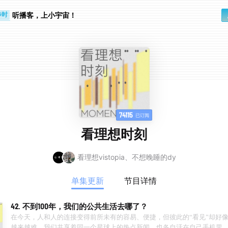
步时
勤路上
听播客，上小宇宙！
74115
已订阅
看理想时刻
看理想vistopia、不想晚睡的dy
单集更新
节目详情
42. 不到100年，我们的公共生活去哪了？
在今天，人和人的连接变得前所未有的容易、便捷，但彼此的“看见”却好
越来越难。我们共享着同一个星球上的热点新闻，也各自活在自己手机里