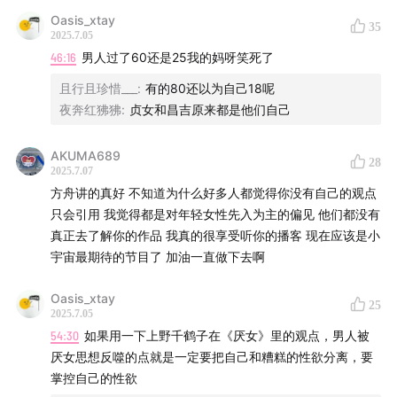
Oasis_xtay
35
2025.7.05
46:16
男人过了60还是25我的妈呀笑死了
且行且珍惜___
:
有的80还以为自己18呢
夜奔红狒狒
:
贞女和昌吉原来都是他们自己
AKUMA689
28
2025.7.07
方舟讲的真好 不知道为什么好多人都觉得你没有自己的观点
只会引用 我觉得都是对年轻女性先入为主的偏见 他们都没有
真正去了解你的作品 我真的很享受听你的播客 现在应该是小
宇宙最期待的节目了 加油一直做下去啊
Oasis_xtay
25
2025.7.05
54:30
如果用一下上野千鹤子在《厌女》里的观点，男人被
厌女思想反噬的点就是一定要把自己和糟糕的性欲分离，要
掌控自己的性欲