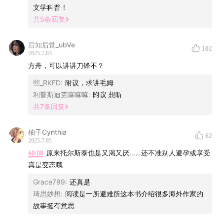
文学科普！
共
5
条回复
《战争与和平》
影视改编
后知后觉_ubVe
102
2025.7.03
方舟，可以讲讲刀锋不？
1935 年版《安娜・卡列尼娜》
熙_RKFD
:
附议，求讲毛姆
2012 年英国导演乔·怀特《安娜・卡列尼娜》
利普斯迪克嘛嘛嘛
:
附议 想听
共
7
条回复
奈飞未上映《安娜 K》
柚子Cynthia
62
关联文学作品
2025.7.05
49:08
原来托尔斯泰也是又渴又厌……还不准别人避孕或享受
真是变态哦
居斯塔夫·福楼拜《包法利夫人》
Grace789
:
还真是
米兰·昆德拉《生命中不能承受之轻》
琦思妙想
:
阅读是一所避难所这本书介绍很多海外作家的
故事挺有意思
欢迎大家互动🙋