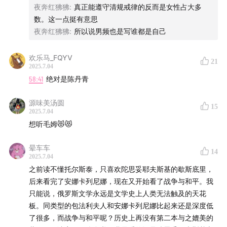
夜奔红狒狒
:
真正能遵守清规戒律的反而是女性占大多
数。这一点挺有意思
夜奔红狒狒
:
所以说男频也是写谁都是自己
欢乐马_FQYV
21
2025.7.04
58:41
绝对是陈丹青
源味美汤圆
15
2025.7.04
想听毛姆😻😻
晕车车
14
2025.7.04
之前读不懂托尔斯泰，只喜欢陀思妥耶夫斯基的歇斯底里，
后来看完了安娜卡列尼娜，现在又开始看了战争与和平。我
只能说，俄罗斯文学永远是文学史上人类无法触及的天花
板。同类型的包法利夫人和安娜卡列尼娜比起来还是深度低
了很多，而战争与和平呢？历史上再没有第二本与之媲美的