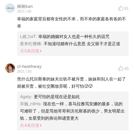
阚阚kan
81
小红书🍠：
看理想
、
蒋方舟
2025.7.05
幸福的家庭背后都有女性的不幸，而不幸的家庭各有各的不
公众号：
看理想
幸
L婧_1oiT
:
幸福的婚姻对女人也是一种长久的诅咒
微博：
看理想vistopia
夜奔红狒狒
:
不知道结婚有什么意思 去父留子才是正道
共
5
条回复
商业合作📮：bd@vistopia.com.cn
cl-heathway
本期节目已经在小宇宙、苹果播客、Spotify、网易云音
45
2025.7.03
乐、喜马拉雅、豆瓣同步上线啦！欢迎大家收听🎧
凭什么托尔斯泰的妹夫出轨不被斥责，妹妹和别人在一起了
就被斥责，被社交圈放弃呢，好可怕🥵🥵
-蒋方舟全新个人播客，联合看理想共同出品-
Agely
:
更可怕的是现在还是如此
宋巍_n9Hs
:
现在也一样，喜马拉雅骂安娜的最多，说的
可难听了，但是骂他哥哥和沃伦斯基的很少，男女明星出
轨，女星受到的舆论和谴责更大
共
4
条回复