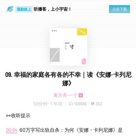
听播客，上小宇宙！
点击下载
通勤路上
眼睛好累
09. 幸福的家庭各有各的不幸｜读《安娜·卡列尼
娜》
蒋方舟·一寸
59分钟
·
1 年前
108666
·
352
👀收听提示
00:04
60万字写出轨自杀：为何《安娜・卡列尼娜》是