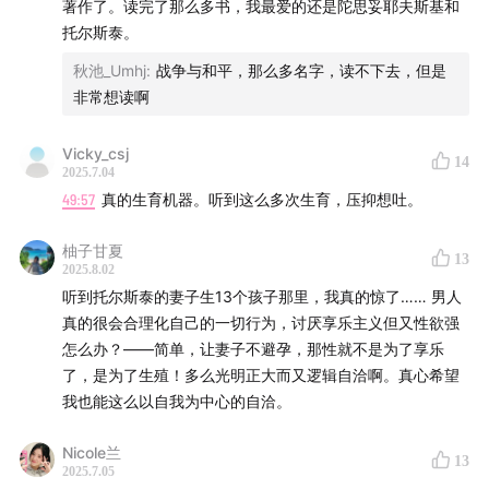
著作了。读完了那么多书，我最爱的还是陀思妥耶夫斯基和
托尔斯泰。
秋池_Umhj
:
战争与和平，那么多名字，读不下去，但是
非常想读啊
Vicky_csj
14
2025.7.04
49:57
真的生育机器。听到这么多次生育，压抑想吐。
柚子甘夏
13
2025.8.02
听到托尔斯泰的妻子生13个孩子那里，我真的惊了…… 男人
真的很会合理化自己的一切行为，讨厌享乐主义但又性欲强
怎么办？——简单，让妻子不避孕，那性就不是为了享乐
了，是为了生殖！多么光明正大而又逻辑自洽啊。真心希望
我也能这么以自我为中心的自洽。
Nicole兰
13
2025.7.05