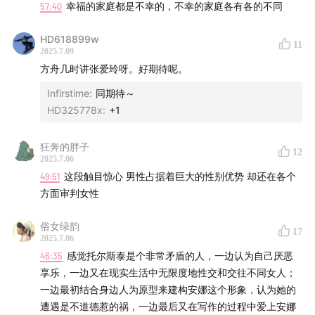
57:40
幸福的家庭都是不幸的，不幸的家庭各有各的不同
HD618899w
11
2025.7.09
方舟几时讲张爱玲呀。好期待呢。
Infirstime
:
同期待～
HD325778x
:
+1
狂奔的胖子
12
2025.7.06
49:51
这段触目惊心 男性占据着巨大的性别优势 却还在各个
方面审判女性
俗女绿韵
17
2025.7.06
46:35
感觉托尔斯泰是个非常矛盾的人，一边认为自己厌恶
享乐，一边又在现实生活中无限度地性交和交往不同女人；
一边最初结合身边人为原型来建构安娜这个形象，认为她的
遭遇是不道德惹的祸，一边最后又在写作的过程中爱上安娜