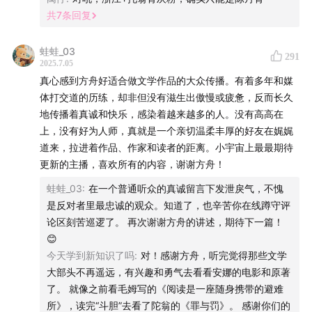
共
7
条回复
37:17
幸福的列文很想去死
蛙蛙_03
39:37
如何判断对方是不是适合走进婚姻的人？
291
2025.7.05
真心感到方舟好适合做文学作品的大众传播。有着多年和媒
45:00
卧室里的悲剧：托尔斯泰的13 个孩子
体打交道的历练，却非但没有滋生出傲慢或疲惫，反而长久
地传播着真诚和快乐，感染着越来越多的人。没有高高在
54:54
174位国外优秀作家评选：为何《安娜·卡列尼娜》
上，没有好为人师，真就是一个亲切温柔丰厚的好友在娓娓
胜过《战争与和平》？
道来，拉进着作品、作家和读者的距离。小宇宙上最最期待
更新的主播，喜欢所有的内容，谢谢方舟！
58:13
下期嘉宾剧透：一个绝对意义上的托翁骨灰粉🔍🤔
蛙蛙_03
:
在一个普通听众的真诚留言下发泄戾气，不愧
📚 本期提及作品
是反对者里最忠诚的观众。知道了，也辛苦你在线蹲守评
论区刻苦巡逻了。 再次谢谢方舟的讲述，期待下一篇！
😊
核心作品
今天学到新知识了吗
:
对！感谢方舟，听完觉得那些文学
大部头不再遥远，有兴趣和勇气去看看安娜的电影和原著
托尔斯泰
了。 就像之前看毛姆写的《阅读是一座随身携带的避难
所》，读完“斗胆”去看了陀翁的《罪与罚》。 感谢你们的
《安娜・卡列尼娜》