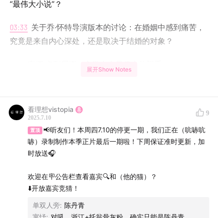
“最伟大小说”？
03:33
关于乔·怀特导演版本的讨论：在婚姻中感到痛苦，
究竟是来自内心深处，还是取决于结婚的对象？
11:27
安娜·卡列尼娜：文学史上最伟大的脱手
展开Show Notes
15:09
火车站工人之死是安娜葬身于铁轨的一个伏笔✏️
看理想vistopia
16:51
什么是反英雄（anti-hero）的角色？
9
2025.7.10
📢听友们！本周四7.10的停更一期，我们正在（吭哧吭
置顶
20:53
5天初稿，4年改写：托尔斯泰为何说 “写安娜让我
哧）录制制作本季正片最后一期啦！下周保证准时更新，加
厌恶到难以忍受”？
时放送🎧
27:18
赛马会安娜当众崩溃，小说的结局开始了🪄
欢迎在🪧公告栏查看嘉宾🔍和（他的猫）？
⬇️开放嘉宾竞猜！
31:01
《安娜·卡列尼娜》不是一个关于爱情的故事，而是
单双人旁
:
陈丹青
一个关于惩罚的故事
寓忬
:
对吼，浙江+托翁骨灰粉，确实只能是陈丹青