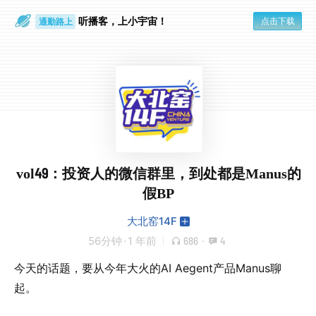
听播客，上小宇宙！
点击下载
通勤路上
眼睛好累
vol49：投资人的微信群里，到处都是Manus的
假BP
大北窑14F
56分钟
·
1 年前
686
·
4
今天的话题，要从今年大火的AI Aegent产品Manus聊
起。