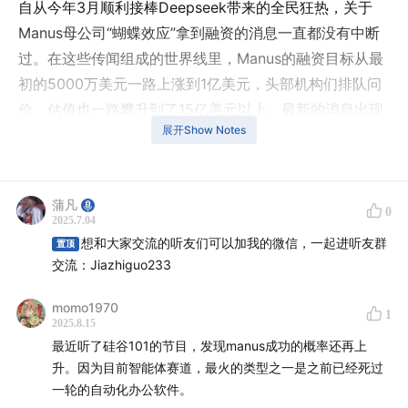
自从今年3月顺利接棒Deepseek带来的全民狂热，关于
Manus母公司“蝴蝶效应”拿到融资的消息一直都没有中断
过。在这些传闻组成的世界线里，Manus的融资目标从最
初的5000万美元一路上涨到1亿美元，头部机构们排队问
价，估值也一路攀升到了15亿美元以上。最新的消息出现
展开Show Notes
在5月，有人说Manus远赴海外寻求机会，找到了1亿美
元，投资方是著名的Bencnmark。
当然，这些传闻都没有得到过蝴蝶效应的正式确认。舆论
蒲凡
0
2025.7.04
也没有表现得过于惊讶：毕竟当下的一级市场，还能看得
想和大家交流的听友们可以加我的微信，一起进听友群
置顶
到β的赛道已经不多了，这种带有强烈共识的项目必然会
交流：Jiazhiguo233
受到追捧。
momo1970
1
但最近，事情似乎往奇怪的方向发展。我的同事意外结识
2025.8.15
最近听了硅谷101的节目，发现manus成功的概率还再上
了一位投资人，声称表示自己正在帮助MANUS融资，目
升。因为目前智能体赛道，最火的类型之一是之前已经死过
前已经十分接近敲定。为了证明自己所言非虚，该投资人
一轮的自动化办公软件。
向我们展示了两份BP，
据说一份是面向美元基金的，另一