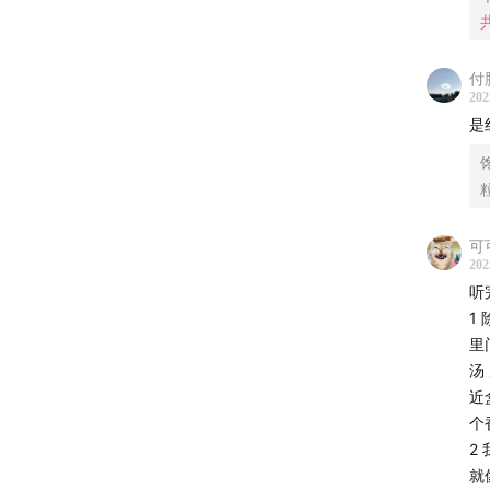
运营 / 
预
监制 /
付
封面 / 
202
酱
产品统筹 
是
的
【联系
商
希望大
1
可
加津津乐
2
202
3
听
【关于
4
1
里
热爱生
营
汤
地里辛
N
近
明智的
这
个
举
2
​​讲
1
就