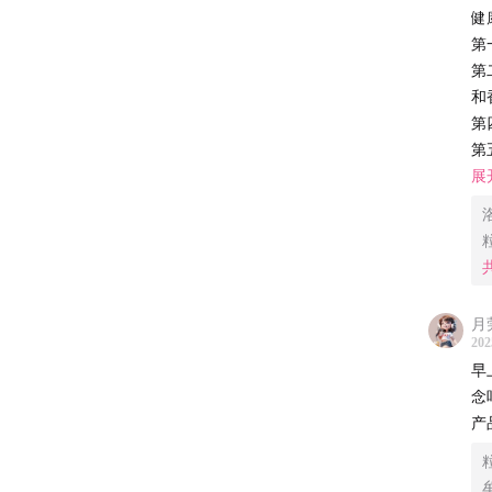
01:29:30
健
01:41:13
第
01:49:29
第
01:52:59
和
第
01:55:27
第
01:58:53
一
展
【本期
关
素
粒粒
产
货输
馋虫
月
乳
202
练数
“
早
迎关
人
念吧😂。 行业趋势和详情
可
产
【制作
牛
乳
后期 /
些