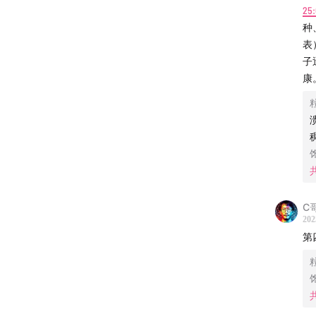
25
种
表
子
康
C
202
第