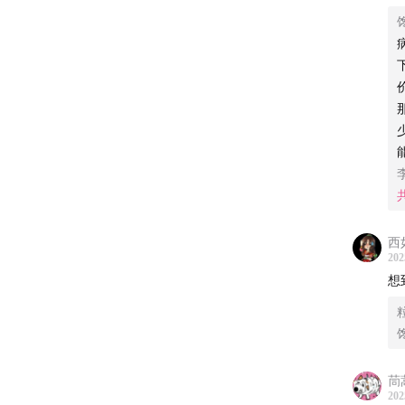
联系我
津津乐
道播客
本节目
西
202
想
茼
202