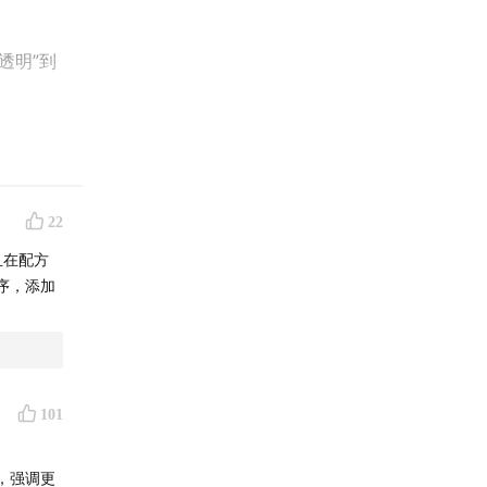
透明”到
22
且在配方
序，添加
101
，强调更