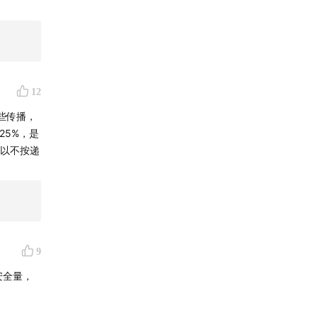
的硬道
弛 谢谢粒
因此，控
直就是清甜
饮食。
是食品内的
。
能学到知
12
健康☺️
些传播，
生活、技
25%，是
手缔造清
可以不按递
码人
9
的安全量，
枝FM |