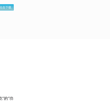
点击下载
？
”的“功