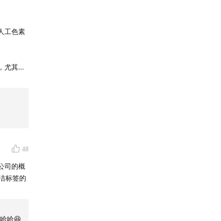
人工色素
，尤其是
，且维生
有水果的
瘦），干
康行业历
48
然标榜
食物。欢
病和肥胖
公司的概
脏代谢，
1 是调制
制乳会多一
哈哈😆