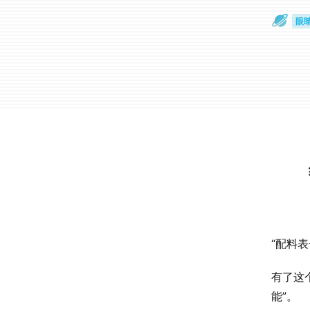
眼
一
“配料
有了这
能”。