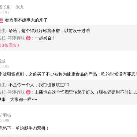
没长到一米九
5.7.05
18
看热闹不嫌事大的来了
馋虫
:
哈哈，这个得好好琢磨琢磨，以前没干过🤣
粒粒-津津有味
:
一起兴奋！
共
3
条回复
新城
5.7.05
个被狠狠点到，之前买了不少被称为健康食品的产品，吃的时候没有罪恶感
馋虫
:
不是你一个人，我们也被坑过😮‍💨
粒粒-津津有味
:
主播也在这个怪圈里转悠了好久（现在还是时不时进去
没事，大家都一样~~
前羽街
5.7.09
完怒下一单鸡腿牛肉双拼！