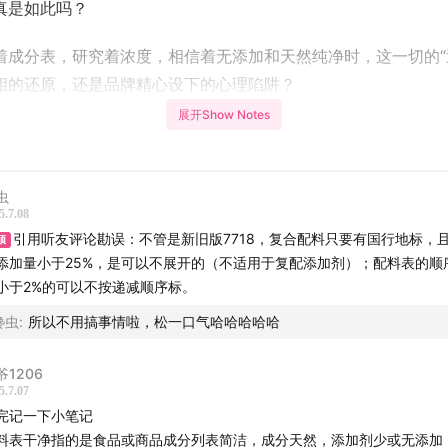
真是如此吗？
着成分表，研究着浓度，相信着无添加和天然纯净时，这一切的“
相的还原，还是品牌精心设下的心理陷阱？
展开Show Notes
透明”背后，是否隐藏着一些你意想不到的心理操控？
们一一道来。
虫
节目时间轴】
5.7.08
引用听友评论勘误：不管是新旧版7718，复合配料只要有国行地标，
顶
2
你嘴里说的配料表干净，通常指的是什么？
添加量小于25%，是可以不展开的（不适用于复配添加剂）；配料表的顺
市场现状与争议
小于2%的可以不按递减顺序标。
举例分析配料表
馋虫
:
所以不用搞事情啦，松一口气哈哈哈哈哈
4
果汁/果干/果脯总结就是零食类
0
乳品类
爷1206
5.7.07
预制菜/料理包类
完记一下小笔记
加工净菜类
料表干净指的是食品或商品成分列表简洁，成分天然，添加剂少或无添加