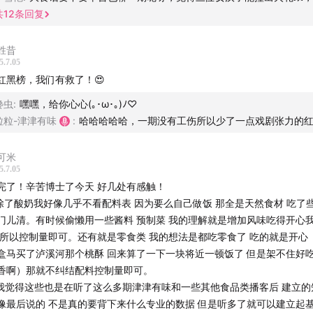
共
12
条回复
Sand, 卷圈
制菜：我个人非常推荐买软食尚的去皮鸡腿和牛肉丁，哈哈哈哈哈哈
 姝琦
胜昔
姝琦@midjourney
5.7.05
料调味品：选择酱汁时要主动观察配料表中糖和盐的排序，以及含钠和含
/ bobo
红黑榜，我们有救了！😍
排序
馋虫
:
嘿嘿，给你心心(｡･ω･｡)ﾉ♡
我们】
粒粒-津津有味
:
哈哈哈哈哈，一期没有工伤所以少了一点戏剧张力的
家常见的 “小心机” 包括：
家在听友群和评论区多多反馈收听感受，这对我们来说十分重要
.使用 “复合调味料” 等描述性词汇，不展开具体成分；
可米
道小助手微信：dao160301，加入听友群
. 给熟悉的成分起一个新的名词或加限定词，例如将抗坏血酸写成 “天然抗
5.7.05
. 蹭功能的成分，例如宣传果糖是益生元，但实际使用的是结晶果糖；
完了！辛苦博士了今天 好几处有感触！
「津津有味」】
. 字体过小，难以辨识。
 除了酸奶我好像几乎不看配料表 因为要么自己做饭 那全是天然食材 吃了
门儿清。有时候偷懒用一些酱料 预制菜 我的理解就是增加风味吃得开心
活的吃货们，不得不在信息爆炸的时代左奔右突，在满是陷阱雷
养成分表：
 所以控制量即可。还有就是零食类 我的想法是都吃零食了 吃的就是开心
苦摸索，所以，当你发现并关注了「津津有味」，也许是你未来
RV：这个值的意义是，你每吃一个单位这个产品摄入的营养成分的量占你
盒马买了泸溪河那个桃酥 回来算了一下一块将近一顿饭了 但是架不住好吃
决定之一。
个营养成分的比例，而不是这个营养成分占这个产品的比例。比如软食尚
香啊）那就不纠结配料控制量即可。
例子，蛋白质的含量是每100克产品中NRV百分数是 33%，也就是说，
 我觉得这些也是在听了这么多期津津有味和一些其他食品类播客后 建立的
原理我们专业，讲技巧我们擅长。运动营养师、食品博士、健身教练
00克软食尚的牛肉丁，可以获取你每天所需蛋白质数量的三分之一。
像最后说的 不是真的要背下来什么专业的数据 但是听多了就可以建立起