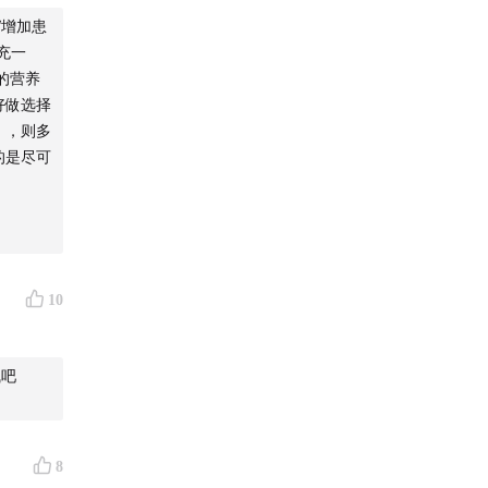
“增加患
充一
的营养
：
津津乐
好做选择
），则多
的是尽可
10
气吧
8