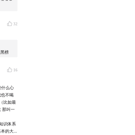
32
油原辅料
红黑榜
。欢迎添
16
氧化剂”
些什么心
我也不喝
区的韭菜
 （比如最
生活中最
一天所需
 那叫一
的牛肉来
你每天吃
知识体系
三强联
基本的大