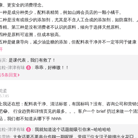
预制主食类
康、更安全的消费理念。
酱料调味品类
一种是成分种类少，配料表精简，例如山姆会员店的一颗小橘干。
看配料表之前，我们应该想到什么？
二种是没有或很少的添加剂，尤其是不含人工合成的添加剂，如防腐剂、
看配料表，看什么？
香精。第三种是没有消费者不认识的原料，倾向于选择天然原料。
四种是原料可追溯，但成本较高。
营养成分表怎么看？
五种是健康导向，减少油盐糖的添加，但配料表干净并不一定等同于健康
粒粒馋虫怎么做？
些高油高糖高盐的食品，即使减少了这些成分，也不可能变得健康。
开
主播】
洛滨
:
是课代表，我们有救了！
于果汁、果脯、果干：不要把果脯果干当水果吃，因为其糖分含量非常高
粒粒-津津有味
:
乖乖，好棒嗷！！
会有损失，饱腹感差，容易过量摄入。如果选择购买，尽量选择配料表只
：健康管理项目「吃较瘦」创始人，运动营养师（公众号：吃较
共
5
条回复
品，并注意控制摄入量。
出狂人，答疑解惑深入浅出，破除迷思一针见血
：软质高蛋白食品「软食尚」创始人，食品微生物学博士，大健
莞柔
类品的选择：牛奶相对规矩，可以通过标准号来区分。重灾区是酸奶，虽
5.7.05
年，归来仍是食品人，希望通过食品解决营养问题，让食物回归
零添加蔗糖”，但却添加了结晶果糖，并声称果糖不影响血糖波动，对糖尿
上我还在想：配料表干净、清洁标签，有国标吗？没有、咨询公司和营销
注微信公众号「软食尚 SoftFeast」下单购买软质高蛋白产品
群友好。这种说法具有误导性，因为果糖虽然对血糖影响小，但直接在肝
页见的最多。。。客户一个 brief 扔过来做一个清洁标签的
能升高尿酸，对脂肪肝不利。
品，我们都不知道从哪下手 hhhh
团队】
奶的执行标准：GB25190 是灭菌乳，GB19645 是巴氏灭菌乳，GB2519
粒粒-津津有味
:
我就知道这个话题能吸引你来~哈哈哈哈
，GB21732 是含乳饮料。灭菌乳和巴氏灭菌乳配料表只能写生牛乳，调
 卷圈
牟雪艳
:
大食话要不要串台也聊一期呢呀，觉得三位女汉子能撞出火花💥，
强化成分或调味成分，含乳饮料则与牛奶关系不大。