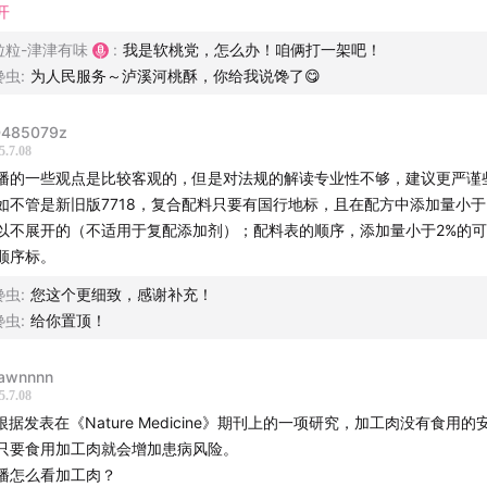
一讲饮食男女关心的健康生活、食品安全、运动营养、科学减肥
则 理清了自己的需求 那这个吃饭这个事情就可以既健康又快乐 越来越松
开
使是配料表干净的食品，如果过量摄入，仍然可能对健康产生负面影响。
和馋虫不厌其烦的叨叨叨 爱听！多说！❤️（尤其粒粒的声音在我心里简
一聊与口味、习惯、偏爱、禁忌、困惑、执念有关的食事。
粒粒-津津有味
:
我是软桃党，怎么办！咱俩打一架吧！
摄入量是健康饮食的关键，要根据自身情况和食物的营养成分，合理安排
汁的水蜜桃 chuichui的又饱含水分😘）
馋虫
:
为人民服务～泸溪河桃酥，你给我说馋了😋
 今天解开了我30多年未解之谜 那个营养成分的百分比！！！我一直以为
食务者为俊杰，让你听得津津有味，就是「津津有味」每一期的意义
量！感觉这个知识点以后又能帮我看透更多包装啦！！我就说听津津有味
485079z
！
「津津乐道播客网络」】
5.7.08
后：健康固然重要 但快乐必不可少 希望大家都抽空做做功课 让自己快乐又
播的一些观点是比较客观的，但是对法规的解读专业性不够，建议更严谨
☺️
纷繁芜杂里，我们为愉悦双耳而生。科技、教育、文化、美食、
如不管是新旧版7718，复合配料只要有国行地标，且在配方中添加量小于
绪……严肃认真却不刻板，拒绝空泛浮夸。与专业且有趣的人携
以不展开的（不适用于复配添加剂）；配料表的顺序，添加量小于2%的
顺序标。
享经历，传播体验，厘清世界与你的关系。
馋虫
:
您这个更细致，感谢补充！
道
|
科技乱炖
|
津津有味
|
记者下班
|
不叁不肆
|
厂长来了
|
编
馋虫
:
给你置顶！
腾客厅
|
拼娃时代
awnnnn
台
5.7.08
 根据发表在《Nature Medicine》期刊上的一项研究，加工肉没有食用
| 小宇宙App | Spotify | 喜马拉雅 | 网易云音乐 | QQ音乐 | 荔
只要食用加工肉就会增加患病风险。
播怎么看加工肉？
 听听FM | Sure竖耳App | Bilibili | YouTube