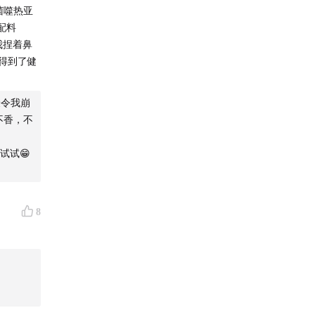
菌噬热亚
配料
我捏着鼻
得到了健
最令我崩
不香，不
试试😁
8