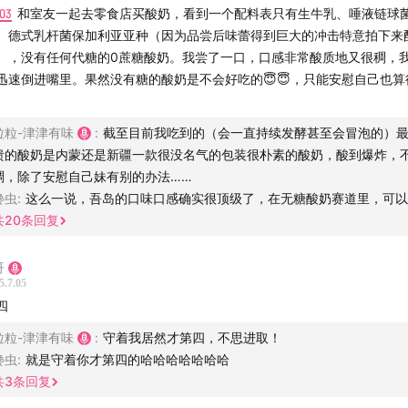
:03
和室友一起去零食店买酸奶，看到一个配料表只有生牛乳、唾液链球
、德式乳杆菌保加利亚亚种（因为品尝后味蕾得到巨大的冲击特意拍下来
），没有任何代糖的0蔗糖酸奶。我尝了一口，口感非常酸质地又很稠，
迅速倒进嘴里。果然没有糖的酸奶是不会好吃的😇😇，只能安慰自己也算
。
粒粒-津津有味
:
截至目前我吃到的（会一直持续发酵甚至会冒泡的）
溃的酸奶是内蒙还是新疆一款很没名气的包装很朴素的酸奶，酸到爆炸，
稠，除了安慰自己妹有别的办法……
馋虫
:
这么一说，吾岛的口味口感确实很顶级了，在无糖酸奶赛道里，可以
共
20
条回复
哥
5.7.05
四
粒粒-津津有味
:
守着我居然才第四，不思进取！
馋虫
:
就是守着你才第四的哈哈哈哈哈哈哈
共
3
条回复