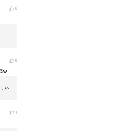
8
8
😂
，so，
4