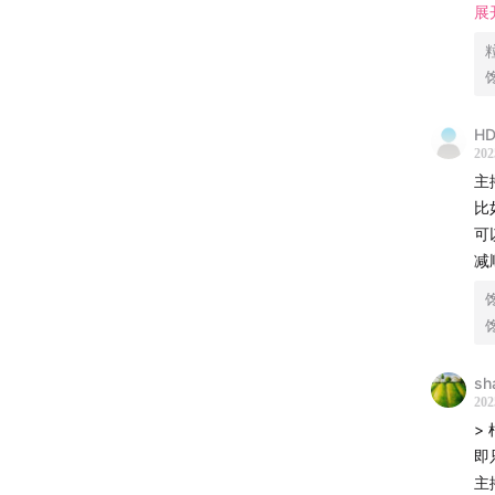
手，讲
原
展
即
粒
理，聊
制
多
3
​​识
含
HD
识
【关于
202
最
主
☺️
在一派
比
能、情
可
减
流，分
津津乐
声
|
沸
sh
收听平
202
>
苹果播客 
即
主
央广云听 |