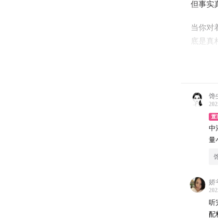
但事实
当你对
底是真
这些“
且听我
馋
【本期
202
置
00:09:2
中
00:27:27
量
00:49:47
00:49:3
00:59:5
娇
202
01:09:07
听
01:22:16
配