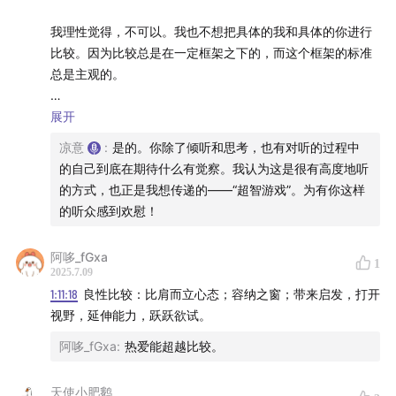
我理性觉得，不可以。我也不想把具体的我和具体的你进行
比较。因为比较总是在一定框架之下的，而这个框架的标准
总是主观的。
可是，当主观构建的比较框架被社会所承认，它似乎又变成
展开
了某种不为人的意志所改变的客观存在的力量。
凉意
:
是的。你除了倾听和思考，也有对听的过程中
的自己到底在期待什么有觉察。我认为这是很有高度地听
我们好像很难真的走出这个框架，走出比较。因为社会资源
的方式，也正是我想传递的——“超智游戏”。为有你这样
是有限的，它往往会比更多的资源分配给在比较中“获胜”的
的听众感到欢慰！
人们。
阿哆_fGxa
1
所以我收听的时候，一直一直很想听到凉意的对于【人与人
2025.7.09
是否可以比较】【某种超越比较的状态是怎样的】之类问题
1:11:18
良性比较：比肩而立心态；容纳之窗；带来启发，打开
的回答。
视野，延伸能力，跃跃欲试。
阿哆_fGxa
:
热爱能超越比较。
然而听到最后，我觉得凉意或许隐隐约约给出了答案，但是
又似乎从来脱离过比较的框架下去谈。比如最后，【美好与
美好的呈现】也其实是在所谓【顶级宗师】的基础去谈的。
天使小肥鹅