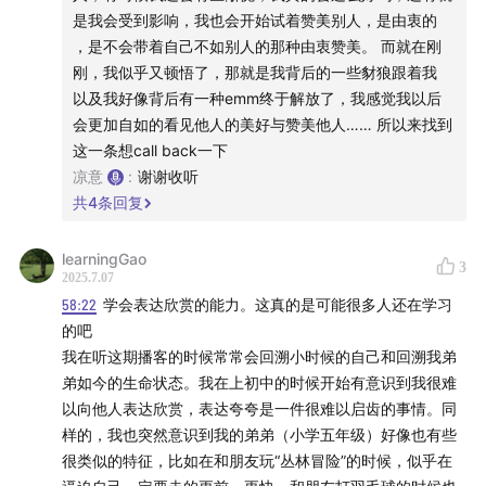
是我会受到影响，我也会开始试着赞美别人，是由衷的
理咨询师
，是不会带着自己不如别人的那种由衷赞美。 而就在刚
微信公众号：“有点凉意”、“启盒练爱”
刚，我似乎又顿悟了，那就是我背后的一些豺狼跟着我
【剪辑】青傈；凉意
以及我好像背后有一种emm终于解放了，我感觉我以后
非常期待你的留言和反馈！
会更加自如的看见他人的美好与赞美他人…… 所以来找到
——————————————————————
这一条想call back一下
【超智游戏ComplexGame听友群】
凉意
:
谢谢收听
共
4
条回复
想加入听友群的听众朋友请搜，微信号：13355214008
注明听众
learningGao
3
2025.7.07
58:22
学会表达欣赏的能力。这真的是可能很多人还在学习
的吧
我在听这期播客的时候常常会回溯小时候的自己和回溯我弟
弟如今的生命状态。我在上初中的时候开始有意识到我很难
以向他人表达欣赏，表达夸夸是一件很难以启齿的事情。同
样的，我也突然意识到我的弟弟（小学五年级）好像也有些
很类似的特征，比如在和朋友玩“丛林冒险”的时候，似乎在