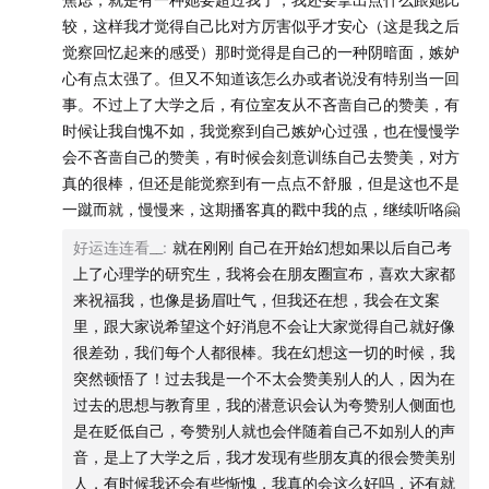
较，这样我才觉得自己比对方厉害似乎才安心（这是我之后
01:19:26
逃逸例子之二：在职业游戏选手赛道之外，创造
觉察回忆起来的感受）那时觉得是自己的一种阴暗面，嫉妒
自己新的道路
心有点太强了。但又不知道该怎么办或者说没有特别当一回
事。不过上了大学之后，有位室友从不吝啬自己的赞美，有
时候让我自愧不如，我觉察到自己嫉妒心过强，也在慢慢学
【自我觉察工具包】
会不吝啬自己的赞美，有时候会刻意训练自己去赞美，对方
真的很棒，但还是能觉察到有一点点不舒服，但是这也不是
一蹴而就，慢慢来，这期播客真的戳中我的点，继续听咯🤗
好运连连看__
:
就在刚刚 自己在开始幻想如果以后自己考
【替代表达清单】
上了心理学的研究生，我将会在朋友圈宣布，喜欢大家都
来祝福我，也像是扬眉吐气，但我还在想，我会在文案
里，跟大家说希望这个好消息不会让大家觉得自己就好像
很差劲，我们每个人都很棒。我在幻想这一切的时候，我
【开场、过场、结尾音乐】
突然顿悟了！过去我是一个不太会赞美别人的人，因为在
正解 (18FES ver.) | RADWIMPS | 《ANTI ANTI
过去的思想与教育里，我的潜意识会认为夸赞别人侧面也
GENERATION》
是在贬低自己，夸赞别人就也会伴随着自己不如别人的声
【主播】
音，是上了大学之后，我才发现有些朋友真的很会赞美别
凉意 | 非暴力沟通教育工作者｜亲密关系教育工作者 | 心
人，有时候我还会有些惭愧，我真的会这么好吗，还有就