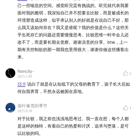
己一些喘息的空间。感觉听完蛮有挑战的。听完就代表我要
面对我的脆弱，我深知自己并不想要去比较，而是被成长的
环境塑造成这样，似乎承认别人的好就是在说自己不好，那
么我又该如何存在？我又是谁呢？我的价值是什么？这些关
乎生死存亡的问题还需要慢慢思考。比较思维一时半会儿还
改不了，而是要长期去觉察。谢谢凉意的分享。btw，上一
期有关控制欲的那一期我也受用很大，谢谢你做这些播客出
来。
Nanciiy-
2
2025.7.09
33:11
说白了就是在认知低下的父母的教育下，孩子长大后如
何自我养育，不然永远被困在原地。
落叶像雪的季节
1
2025.9.30
对于比较，我之前也浅浅地思考过。我一直在想，每个人都
是这样的独特，有着自己的热爱和讨厌，追求与堕落，是可
以比较的吗。