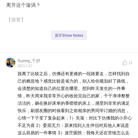
离开这个漩涡？
【摘要】
00:01:30
让我们立体地看见“比较”这种沟通方式
展开Show Notes
00:06:56
当很需要认可、鼓励、支持的儿童遇到“比较”的
打压
Sunny_千妤
11
2025.7.07
00:14:43
让亲子关系走向对立的“恶魔推手”
脱离了比较之后，仿佛还有更难的一段路要走，怎样找到自
己的栖息地？感觉比较是省力的，别人给你规划好了路线，
00:18:00
当人把外部评价内化成自己的人生指南
会清楚的知道自己的位置在哪里。想到昨天发生的一件事
情，昨天周末我非常开心的收拾完自己的家，干干净净整整
00:22:36
讨好型人格、外驱型完美主义…可能都与“比较”
洁洁的，躺在换好床单的香喷喷的床上，感受到非常的满足
有关
快乐，刷朋友圈的时候看到之前相亲的男同学订婚的消息，
心情一下子变了复杂起来：1）失落：对比下仿佛我的小开心
00:26:30
不足为喜 2）委屈无力：原来找到人生伴侣对其他人来说是
比较是人类的一种高级认知方式，但超越比较是
这么容易的一件事情 3）迷茫困扰：我每天还在苦恼怎么去
更高级的能力