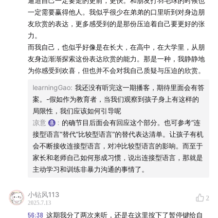
逼迫自己一定要走的更前，更快。和朋友打羽毛球的时候也
一定需要赢得他人。我似乎很少在弟弟的口里听到对身边朋
友欣赏的表达，更多感受到的是那份压迫着自己要更好的张
力。
而我自己，也似乎好像是在长大，在高中，在大学里，从朋
友身边渐渐探索这份表达欣赏的能力。那是一种，我静静地
为你感受到欢喜，但也并不会对我自己质疑与压迫的欣赏。
learningGao
:
我还没有听完这一期播客，期待里面会有答
案。-假如作为教育者，当我们观察到孩子身上有这样的
局限性，我们应该如何引导呢
凉意
:
的确节目后面会有回应这个部分。也可参考“连
接型语言”替代“比较型语言”的替代表达清单。让孩子有机
会不断接收连接型语言，对冲比较型语言的影响。而至于
家长和老师自己如何形成习惯，说出连接型语言，那就是
主动学习和训练非暴力沟通的事情了。
小钻风113
2
2025.7.13
56:38
这期我分了两次来听，还是在这里按下了暂停键给自