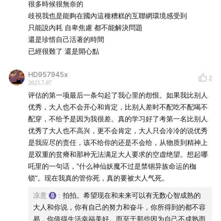
很多時候很無奈的
不过，如果我止步于这个【明明】，可能换来的也是未来的
歧視我也是能夠在國內這種糟糕的互聯網環境感受到
自己对我说，【明明可以不这样的】
只能說內耗 自卑焦慮 都不能解決問題
還是珍惜自己活著的時間
所以既然过往无法改变，那好好从现在开始好好照顾自己，
已經很難了 還是開心點
好好地面对未来吧。
HD957945x
2
2025.7.07
评估的第一项最后一条勾起了我心里的怨恨。如果我比别人
优秀，大人也不会开心和肯定，比别人差时不配吃不配喝不
配穿，不给予是因为我很差。真的学习好了考第一名比别人
优秀了大人也不高兴，更不会肯定，大人只会冷冷的说优秀
是我应尽的责任，该不给你的还是不会给，从物质到精神上
是双重的贫瘠和那种无法满足大人要求的空虚绝望。想起哪
吒里的一句话，“什么神仙妖魔不过是禁锢异族命运的枷
锁”。现在我真的管你死，真的要被大人气死。
凉意
:
拍拍。希望现在和未来可以有无数心智成熟的
大人和你说，你有自己的努力和奋斗，你所得到的都不容
易，你值得生活幸福美好。而至于那些因为自己不成熟而