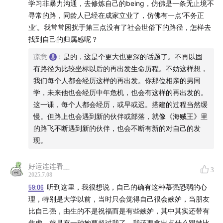
学习非暴力沟通，去修炼自己的being，仿佛是一条无止境不
寻常的路，同龄人已经在成家立业了，仿佛有一点‘不务正
00:32:43
“比肩而立”：通过言传身教传递“比较”的正向、
业’。我常常困扰于第三点没有了社会世俗下的路径，怎样去
憧憬的能量
找到自己的归属感呢？
00:41:27
“杠精”原来是这么来的
凉意
:
是的，这是个更大也更深的话题了。不再以固
有路径为比较坐标以后的再出发生命历程。不妨这样想，
00:45:41
慕强恐弱心理自测：它是一种消耗生命能量的防
我们每个人都会经历这样的再出发。你那位相亲的男同
学，未来他也会经历中年危机，也会有这样的再出发的。
御机制
这一课，每个人都会经历，或早或迟。搭建的过程当然缓
慢。但路上也会遇到新的伙伴或部落，就像《海贼王》里
00:52:37
慕强恐弱会让我们失去什么？
的路飞不断遇到新的伙伴，也会不断有新的对自己的发
现。
01:00:30
超越比较：为自己打开一扇“容纳之窗”
01:09:37
寻找能够帮助个人打开视野、提升高度的“跃跃欲
好运连连看__
3
2025.7.08
试”的比较
59:06
听到这里，我很想说，自己的确有这种慕强恐弱的心
理，特别是大学以前，当时只会觉得自己很会嫉妒，当朋友
01:13:39
逃逸例子之一：美食大赛里，用热爱支撑做事内
比自己强，由生的不是祝福而是有些嫉妒，其中其实还带有
核
焦虑，就是有一种她要超过我了，我还要拿出点什么跟她比