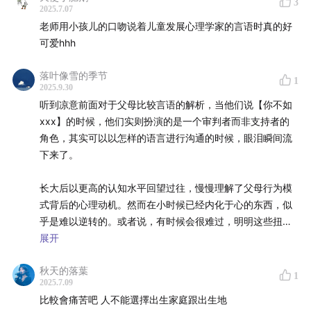
3
2025.7.07
老师用小孩儿的口吻说着儿童发展心理学家的言语时真的好
是有一点点失落的。但是转念一想，我又希望凉意给出怎样
可爱hhh
的答案呢?或者说，我是不是希望凉意给出一个明确的答案，
以至于我可以作为某种教条去逃避比较呢?
落叶像雪的季节
1
2025.9.30
至此我好像有一点点明白凉意想要传达的另一层含义——在
听到凉意前面对于父母比较言语的解析，当他们说【你不如
社会层面上，我们可能就是无法脱离比较的。既然如此，我
xxx】的时候，他们实则扮演的是一个审判者而非支持者的
们可以将比较当做一场游戏。但是，这也仅仅是一场游戏而
角色，其实可以以怎样的语言进行沟通的时候，眼泪瞬间流
已，请不要让这场游戏成为你唯一的支点。
下来了。
长大后以更高的认知水平回望过往，慢慢理解了父母行为模
式背后的心理动机。然而在小时候已经内化于心的东西，似
乎是难以逆转的。或者说，有时候会很难过，明明这些扭曲
的观点是可以不用内化于我们的内心的。明明有更好的教育
展开
方式的。
秋天的落葉
1
2025.7.09
明明可以这样的。
比較會痛苦吧 人不能選擇出生家庭跟出生地