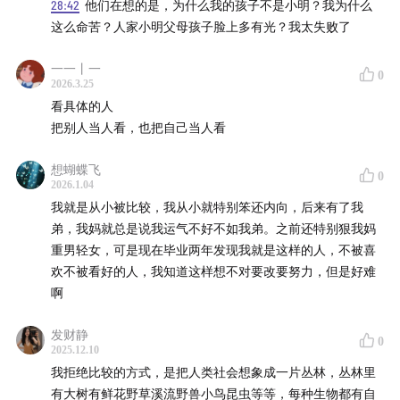
28:42
他们在想的是，为什么我的孩子不是小明？我为什么
这么命苦？人家小明父母孩子脸上多有光？我太失败了
一一丨一
0
2026.3.25
看具体的人
把别人当人看，也把自己当人看
想蝴蝶飞
0
2026.1.04
我就是从小被比较，我从小就特别笨还内向，后来有了我
弟，我妈就总是说我运气不好不如我弟。之前还特别狠我妈
重男轻女，可是现在毕业两年发现我就是这样的人，不被喜
欢不被看好的人，我知道这样想不对要改要努力，但是好难
啊
发财静
0
2025.12.10
我拒绝比较的方式，是把人类社会想象成一片丛林，丛林里
有大树有鲜花野草溪流野兽小鸟昆虫等等，每种生物都有自