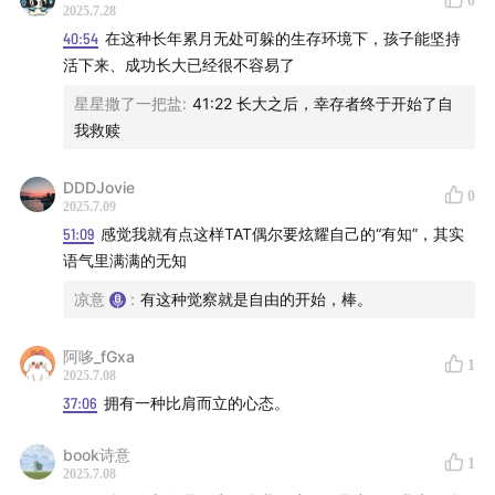
0
2025.7.28
40:54
在这种长年累月无处可躲的生存环境下，孩子能坚持
活下来、成功长大已经很不容易了
星星撒了一把盐
:
41:22 长大之后，幸存者终于开始了自
我救赎
DDDJovie
0
2025.7.09
51:09
感觉我就有点这样TAT偶尔要炫耀自己的“有知”，其实
语气里满满的无知
凉意
:
有这种觉察就是自由的开始，棒。
阿哆_fGxa
1
2025.7.08
37:06
拥有一种比肩而立的心态。
book诗意
1
2025.7.08