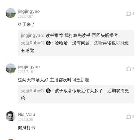
如何识别优秀创始人
jingjingyao
如何建设人脉网络
4
2025.7.07
面试创始人的完整流程
终于来了
如何评估项目估值
jingjingyao
:
读书推荐 我打算先读书 再回头听播客
退出策略与获利技巧
天涯Ruby邻
:
哈哈哈，没有问题，先听再读也可能更
投资心态与风险管理
有感觉
这本书不仅给我们带来了一个系统性的框架，也有很多踩
jingjingyao
2
坑、避雷的经验，有很强的借鉴作用。
2025.7.16
这两天市场太好 主播都没时间更新啦
然后这期我们很高兴再次拉上我们的好朋友 Vera 和我们
天涯Ruby邻
:
孩子放暑假最近忙太多了，近期双周更
一起聊聊天使投资这个话题。我们的老听友对于 Vera 应
哈
该不陌生，已经是第四次上我们播客了，包括之前第 34
期和 Star 一起采访 Virtuals founder。上一次我们一起录
Nic_VoIu
2
2025.8.26
Chris Dixon 那本 《Read Write Own》第 16 期节目刚好
健身打卡
一年前的夏天。这次她跟我说好多年前就读过《Angel》
这本书，正好自己也一直在做天使投资，值得来温习一下