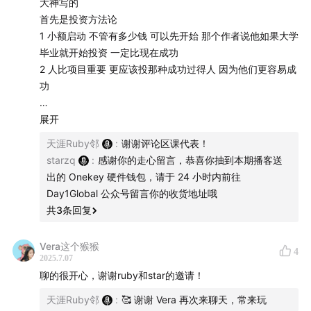
户去撸空投、Defi 挖矿，内容挖矿，还是参与IDO社区轮
大神写的
首先是投资方法论
比如 20w 估值投资 Virtuals 早期项目，或是直接购买早
1 小额启动 不管有多少钱 可以先开始 那个作者说他如果大学
期项目的代币（比如 Virtuals 上市值一百万到五百万的项
毕业就开始投资 一定比现在成功
目），本质上都是在做天使投资，我们经常在群聊的时候
2 人比项目重要 更应该投那种成功过得人 因为他们更容易成
也是戏称和问候「早安，伟大的天使投资人和纳斯达克交
功
易员」。而且对个人来说，早期参与项目的投入回报比是
最高的，符合我们「超级个体」的主题，否则后面就要跟
二 避坑的地方
展开
1 警惕估值泡沫 像一些孵化器的估值普遍偏高
各种机构卷；
天涯Ruby邻
:
谢谢评论区课代表！
2 冷启动验证 要求创始人展示mvp用户反馈 而非商业计划书
starzq
:
感谢你的走心留言，恭喜你抽到本期播客送
第三，个人可以参与天使投资的 Playbook 是很少的，有
出的 Onekey 硬件钱包，请于 24 小时内前往
三 富人思维的本质
过非常优秀的战绩并且可以讲出方法论的人简直是稀缺。
Day1Global 公众号留言你的收货地址哦
1 运气是可以被设计的 你的圈层是那种成功者的圈层 会更容
Jason 的这本书就是这样的一本宝典，非常实用且充满了
共
3
条回复
易成功一点
十多年来的丰富一手经验，是他投资过上百家公司并成功
2 小额试错➕人脉复利➕机械执行
Vera这个猴猴
退出多家的经验总结。作为一个 J 人，Jason 直接输出实
4
2025.7.07
践步骤，包括
等我再听一遍 写点自己的思考😂
聊的很开心，谢谢ruby和star的邀请！
天涯Ruby邻
:
🥰 谢谢 Vera 再次来聊天，常来玩
如何从 1000 美金入行