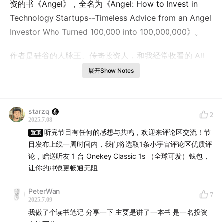
资的书《Angel》，全名为《Angel: How to Invest in
Technology Startups--Timeless Advice from an Angel
Investor Who Turned 100,000 into 100,000,000》。
作者是硅谷的人脉王、传奇投资人，和我经常收看的 All
IN 播客的主播之一 Jason Calacanis, 简称Jcal. 他在
展开Show Notes
Uber 400 万美金估值的时候天使投资 25000美金，到现
在万倍收益。最近火热的 Robinhood, Jcal 也是天使投资
人之一。
starzq
2
2025.7.08
听完节目有任何的感想与共鸣，欢迎来评论区交流！节
想聊下这本书的主要有以下几个原因：
置顶
目发布上线一周时间内，我们将选取1条小宇宙评论区优质评
论，赠送听友 1 台 Onekey Classic 1s （全球可发）钱包，
第一，在 AI 和 Robotics 机器人时代，未来的工作可能只
让你的冲浪更畅通无阻
会有 3 类：科研、投资和链接。而且投资作为重要的资产
保值和增值手段，掌握的越早，你的机会也就越多；
PeterWan
7
2025.7.09
第二，目前在 Crypto 里参与项目，无论你是作为早期用
我做了个读书笔记 分享一下 主要是讲了一本书 是一名投资