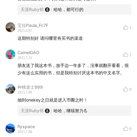
Podcast、Chamath Palihapitiya、David Sacks、David
天涯Ruby邻
:
哈哈，都可行的
Friedberg、Bitcoin
宝拉Paula_Fc7F
文字稿
1
2025.8.07
这期特别好 请问哪里有买书的渠道
稍后会在
www.web3brand.io
放出，敬请期待
CamelGAO
1
时间轴 & 本期精华
2025.7.21
朋友送了我这本书，放手边一年多了，没事就翻开看看，很
(感谢 Manus AI)
少有这么实用的书，但是我特别讨厌这本书的中文名字。
00:00
- 节目开场
种桃道士999
0
2025.7.09
01:08
- 《Angel》书籍背景介绍，作者Jason Calacanis
抽到onekey之日就是进入币圈之时！
硅谷人脉王传奇，Uber早期投资人万倍收益经历
天涯Ruby邻
:
哈哈，继续努力💪
08:23
- 天使投资实战经验分享，Vera分享5年投资踩坑经
flyspace
0
历，强调投人比投项目更重要的核心理念
2025.7.08