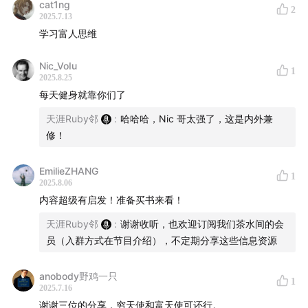
cat1ng
2
这本书。感慨下我们读书的品味非常接近哈哈。
2025.7.13
学习富人思维
最后以这本书里面我最喜欢的一句话结尾：「生活是随机
Nic_VoIu
的，但运气不是。幸运的人会让自己周围都是世界上最成
1
2025.8.25
功的人，并抓住机会。这并不难或不可能，只是需要努
每天健身就靠你们了
力」。
天涯Ruby邻
:
哈哈哈，Nic 哥太强了，这是内外兼
修！
如果你的项目正在找天使投资人 or 顾问，可以联系
@veratheape
和
@starzqeth
.
EmilieZHANG
1
2025.8.06
Enjoy, 伟大的天使投资人和纳斯达克交易员！
内容超级有启发！准备买书来看！
天涯Ruby邻
:
谢谢收听，也欢迎订阅我们茶水间的会
关键词：
员（入群方式在节目介绍），不定期分享这些信息资源
天使投资（Angel Investing）、Jason Calacanis、富人
anobody野鸡一只
思维、投资方法论、估值判断、退出策略、获利（Take
1
2025.7.16
Profit）、资产配置、Syndicate、AngelList、ALL In
谢谢三位的分享，穷天使和富天使可还行。