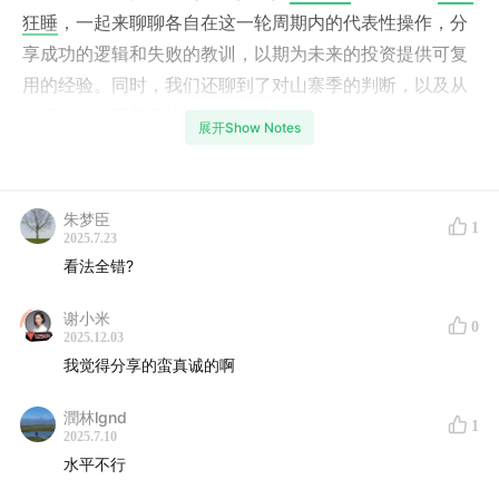
狂睡
，一起来聊聊各自在这一轮周期内的代表性操作，分
享成功的逻辑和失败的教训，以期为未来的投资提供可复
用的经验。同时，我们还聊到了对山寨季的判断，以及从
加密投资跨圈美股投资的优劣势。
展开Show Notes
播客文字版链接：
EP32：这一轮周期，我的经验和教训
本期时间线:
朱梦臣
1
2025.7.23
0:02:10
看法全错?
对当前阶段的判断和理由
谢小米
0:07:01
这一轮周期的投资难度变化
0
2025.12.03
我觉得分享的蛮真诚的啊
0:16:15
本轮周期的最正确操作
潤林lgnd
0:24:34
本轮周期的错误操作及经验
1
2025.7.10
水平不行
0:35:04
对山寨季的判断