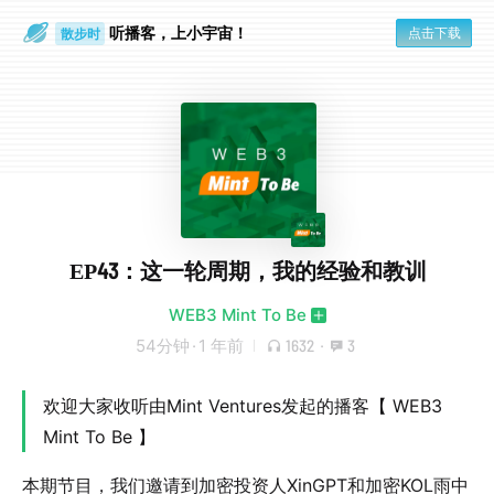
听播客，上小宇宙！
点击下载
散步时
通勤路上
EP43：这一轮周期，我的经验和教训
WEB3 Mint To Be
54分钟
·
1 年前
1632
·
3
欢迎大家收听由Mint Ventures发起的播客【 WEB3
Mint To Be 】
本期节目，我们邀请到加密投资人
XinGPT
和加密KOL
雨中