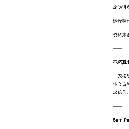
原演讲者 
翻译制
资料来源
——
不朽真
一家投
业会议
念信仰
——
Sam P