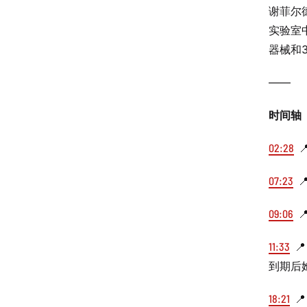
谢菲尔德
实验室
器械和
——
时间轴
02:28

07:23

09:06

11:33

到期后
18:21
