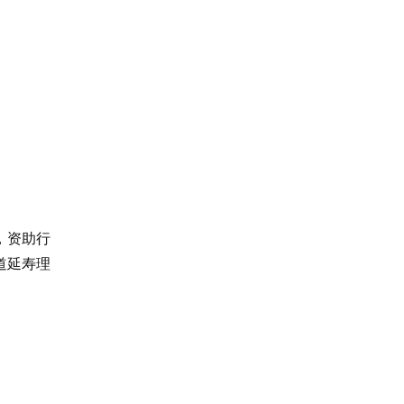
，资助行
道延寿理