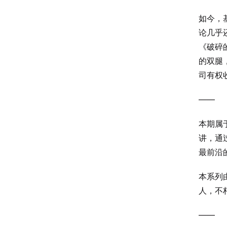
如今，
论几乎还
《破碎的
的双腿
司有权收
——
本期属于
讲，通
最前沿的
本系列
人，不
——