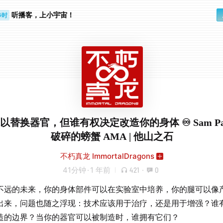
听播客，上小宇宙！
步时
勤路上
以替换器官，但谁有权决定改造你的身体 ♾️ Sam Pash
破碎的螃蟹 AMA | 他山之石
不朽真龙 ImmortalDragons
41分钟
·
1 年前
421
·
0
不远的未来，你的身体部件可以在实验室中培养，你的腿可以像
出来，问题也随之浮现：技术应该用于治疗，还是用于增强？谁
造的边界？当你的器官可以被制造时，谁拥有它们？