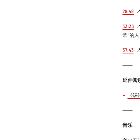
29:48

33:33

常”的
37:43

——
延伸阅
《破
——
音乐