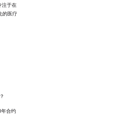
 专注于在
先的医疗
？
0年合约