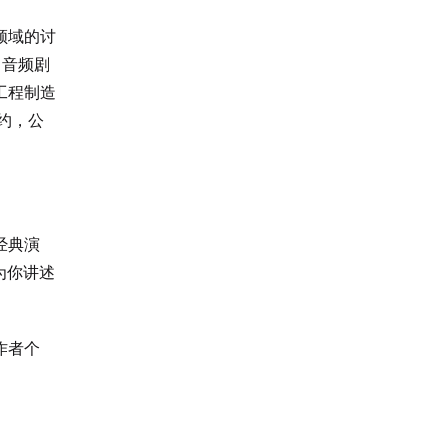
领域的讨
了音频剧
工程制造
约，公
经典演
为你讲述
作者个