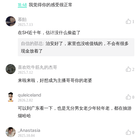
18:48
我觉得你的感受很正常
慕飴
1
2025.7.13
在SH近十年，估计没什么偷盗了
自信的邵总
:
治安好了，家里也没啥值钱的，不会有很多
现金放着了
喜欢吃牛筋丸的杰哥
2
2025.7.12
来啦来啦，好想成为主播哥哥你的老婆
quleiceland
0
2026.2.02
可以到广东看一下，也是无分男女老少年轻年老，都在抽游
烟哈哈
_Anastasia
0
2025.10.04