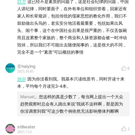
22:17
这已经不是素质的问题了，这是社会纪律的问题，中国
人讲纪律，同时要面子，在外有单位和组织管着，回家还有
家人和长辈规训，包括传统的儒家思想的教化作用，我们不
鼓励做出头鸟的，老实安分地活着最重要，包括如果出风
头、闹个事，这个在中国社会后果是很严重的，不仅丢饭碗
而且连累整个家族的，整个商业和人脉资源都会被一时冲动
毁掉，所以我们不可能出去随便闹事的，这是很大的不同，
完全不是一个“素质”可以概括的事情
音haiying
0
2025.10.05
29:01
因为你没看到我。我基本只读纸质书，同时开读十来
本，平均每个月读完3-4本。
Manuel_
:
您这样的真是少数了，每当网上提出一个大众
趋势观察时总会有人跳出来说“我就不这样啊，那是因为
你没调查到我”可这少数个例依然无法影响整体判断啊
stillwater
2
2025.7.13