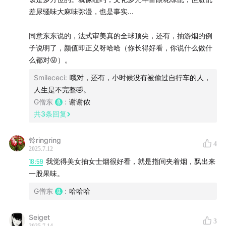
差尿骚味大麻味弥漫，也是事实...
同意东东说的，法式审美真的全球顶尖，还有，抽游烟的例
子说明了，颜值即正义呀哈哈（你长得好看，你说什么做什
么都对😜）。
Smilececi
:
哦对，还有，小时候没有被偷过自行车的人，
人生是不完整🤣。
G僧东
:
谢谢侬
共
3
条回复
铃ringring
4
2025.7.12
18:59
我觉得美女抽女士烟很好看，就是指间夹着烟，飘出来
一股果味。
G僧东
:
哈哈哈
Seiget
3