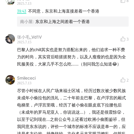
8
2025.7.13
39:43
不同意，东京和上海直接差着一个香港
南小屋
:
东京和上海之间差着一个香港
张小毛_Vd1V
3
2025.7.15
巴黎人的chill其实也是努力搭配出来的，他们追求一种不费
力的时尚，其实背后暗搓搓努力，以及人瘦瘦的也是因为全
民服美役，大家几乎不怎么吃……（别问我怎么知道😂）
Smilececi
2
2025.7.13
尽管小时候在人民广场来福士区域，经历过数次被少数民族
未成年小偷拉包的洗礼，二十年前去巴黎，在卢浮宫的厢式
电梯里，卢浮宫里哦，经历了被小偷在眼皮底下拉腰包后
（未成年的罗马尼亚人，你说说这...），我还是很震惊😲，
以至于记到现在...之前公众号上还看过欧洲小偷图鉴🤣，但
我同意东东说的，评价一个城市的标准不应该是单一的，应
该是多方位的。就像纽约，文化多元丰富眼花缭乱，但脏乱