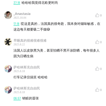
37:18
哈哈哈我觉得北欧更时尚
_Anastasia
0
2025.10.04
17:18
哎这是真的，法国真的很奇葩，我本身对烟味敏感，在
这边每天都要吸二手烟😅
早睡真的很难很难很难
0
2025.8.22
法国人以皮肤黑为美，甚至怕晒不黑不涂防晒，每年很多人
因为日晒生病
萨哈林斯克自由民
0
2025.8.18
行车记录仪搞笑 哈哈哈
萨哈林斯克自由民
0
2025.8.18
06:57
销赃的嚣张