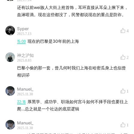
2025.7.14
还有以前wei族人大街上抢首饰，耳环直接从耳朵上揪下来，
血淋嗒滴。现在这些都没了，民警都说现在的重点是防诈。
Syper
4
2025.7.13
15:00
现在的巴黎是30年前的上海
神之沪知
2
2025.8.03
巴黎小偷的那一套，曾几何时我们上海在哈密瓜身上也似曾
相识🤣
Manuel_
1
2025.11.30
32:16
厚黑学、成功学、职场如何宫斗如何不择手段也要往上
爬…总之就是一个社达的底层逻辑
Manuel_
1
2025.11.30