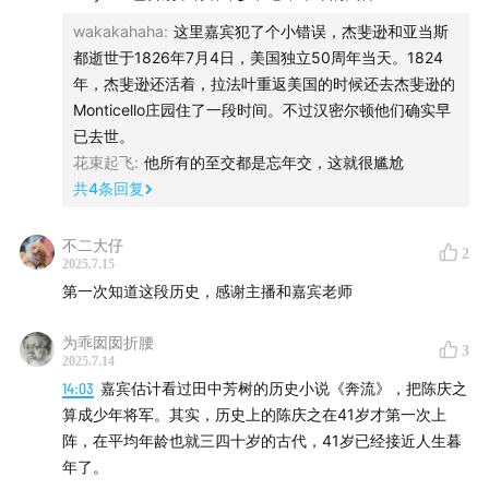
22:11
战神广场惨案，英雄落寞的开始
wakakahaha
:
这里嘉宾犯了个小错误，杰斐逊和亚当斯
都逝世于1826年7月4日，美国独立50周年当天。1824
33:13
拉法耶特与拿破仑的复杂交集
年，杰斐逊还活着，拉法叶重返美国的时候还去杰斐逊的
Monticello庄园住了一段时间。不过汉密尔顿他们确实早
40:33
最后的返美之行，一场向青春与故友的告别
已去世。
花束起飞
:
他所有的至交都是忘年交，这就很尴尬
47:55
1830年的选择：为何再扶一位国王？
共
4
条回复
52:47
理想的坚守：实现法治下的人权与自由
不二大仔
2
2025.7.15
55:19
【片尾曲】Coldplay《Viva la Vida》
第一次知道这段历史，感谢主播和嘉宾老师
谈话中提到的公众人物/群体
为乖囡囡折腰
3
2025.7.14
14:03
嘉宾估计看过田中芳树的历史小说《奔流》，把陈庆之
拉法耶特侯爵（1757–1834）：18至19世纪法国政治、军
算成少年将军。其实，历史上的陈庆之在41岁才第一次上
事人物，法国大革命时期君主立宪派代表人物，参与起草
阵，在平均年龄也就三四十岁的古代，41岁已经接近人生暮
法国《人权宣言》。1777年志愿参加美国独立战争，两次
年了。
被授予美国荣誉公民称号，被称为“两个世界的英雄”。