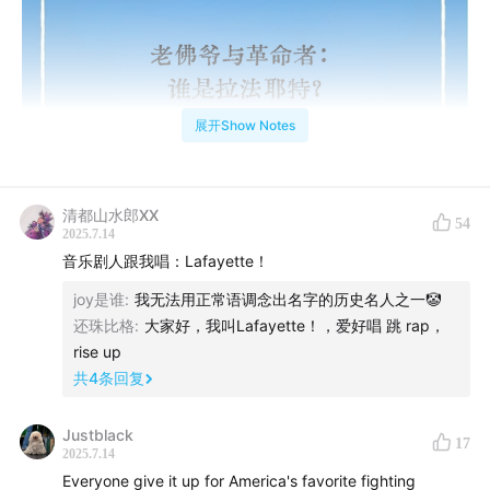
展开Show Notes
清都山水郎XX
54
2025.7.14
音乐剧人跟我唱：Lafayette！
joy是谁
:
我无法用正常语调念出名字的历史名人之一🤡
还珠比格
:
大家好，我叫Lafayette！，爱好唱 跳 rap，
rise up
共
4
条回复
拉法耶特是谁？
Justblack
17
“老佛爷百货”——这座巴黎最著名的百货商场正是以他的
2025.7.14
名字命名，以纪念这位横跨美法革命的传奇人物。
Everyone give it up for America's favorite fighting