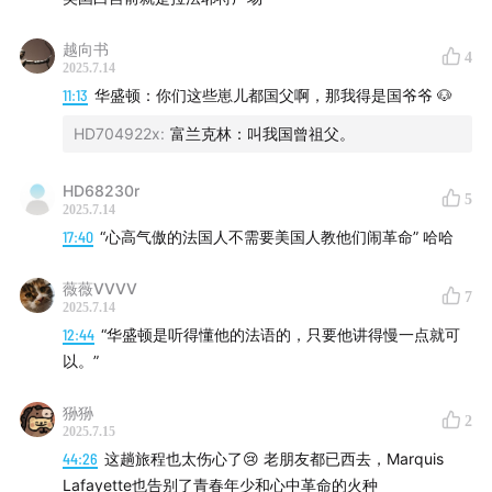
越向书
4
2025.7.14
11:13
华盛顿：你们这些崽儿都国父啊，那我得是国爷爷 🐶
HD704922x
:
富兰克林：叫我国曾祖父。
HD68230r
5
时间线：
2025.7.14
17:40
“心高气傲的法国人不需要美国人教他们闹革命” 哈哈
02:25
19岁贵族为何变卖家产、孤身赴美？
薇薇VVVV
7
05:40
双重身份的桥梁，如何促成法美同盟？
2025.7.14
12:44
“华盛顿是听得懂他的法语的，只要他讲得慢一点就可
09:29
如父如子：华盛顿与拉法耶特的战场情
以。”
狲狲
13:29
英雄归来遇困局
2
2025.7.15
44:26
这趟旅程也太伤心了😢 老朋友都已西去，Marquis
18:01
起草法国《人权宣言》，勾勒最初的革命设想
Lafayette也告别了青春年少和心中革命的火种