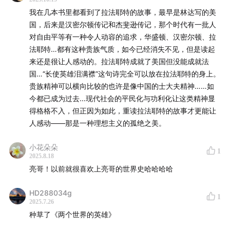
乔治·雅克·丹东（1759–1794）：法国大革命领袖、雅各宾
我在几本书里都看到了拉法耶特的故事，最早是林达写的美
派主要领导人之一，1794年被处死。
国，后来是汉密尔顿传记和杰斐逊传记，那个时代有一批人
对自由平等有一种令人动容的追求，华盛顿、汉密尔顿、拉
马克西米连·罗伯斯庇尔（1758–1794）：法国大革命时期
法耶特…都有这种贵族气质，如今已经消失不见，但是读起
政治家，雅各宾专政时期的实际最高领导人，“热月政变”
来还是很让人感动的。拉法耶特成就了美国但没能成就法
中被处死。
国…“长使英雄泪满襟”这句诗完全可以放在拉法耶特的身上。
贵族精神可以横向比较的也许是像中国的士大夫精神……如
拿破仑·波拿巴（1769–1821）：即拿破仑一世，法兰西第
今都已成为过去…现代社会的平民化与功利化让这类精神显
一帝国皇帝。
得格格不入，但正因为如此，重读拉法耶特的故事才更能让
人感动——那是一种理想主义的孤绝之美。
路易·奥古斯特（1754–1793）：即路易十六，法兰西波旁
小花朵朵
王朝复辟前最后一任国王，法国历史上唯一被处决的国
1
2025.8.18
王。
亮哥！以前就很喜欢上亮哥的世界史哈哈哈哈
路易·菲利普（1773–1850）：即奥尔良公爵，法国奥尔良
HD288034g
1
王朝唯一的君主。七月革命后，被资产阶级自由派等拥上
2025.7.26
种草了《两个世界的英雄》
王位。