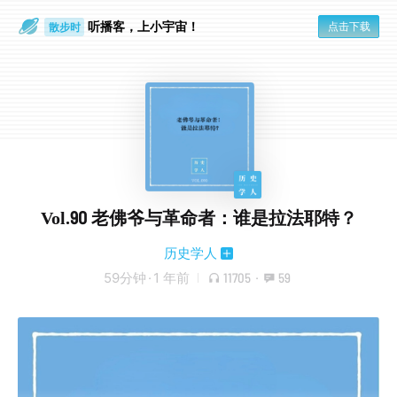
散步时
听播客，上小宇宙！
点击下载
通勤路上
Vol.90 老佛爷与革命者：谁是拉法耶特？
历史学人
59分钟
·
1 年前
11705
·
59