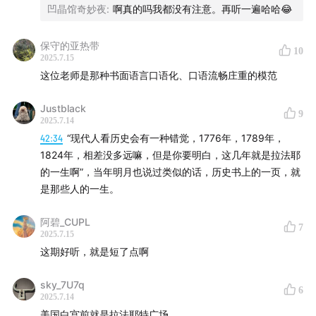
后人的启示。
凹晶馆奇妙夜
:
啊真的吗我都没有注意。再听一遍哈哈😂
保守的亚热带
10
2025.7.15
这位老师是那种书面语言口语化、口语流畅庄重的模范
Justblack
9
2025.7.14
42:34
“现代人看历史会有一种错觉，1776年，1789年，
1824年，相差没多远嘛，但是你要明白，这几年就是拉法耶
的一生啊”，当年明月也说过类似的话，历史书上的一页，就
是那些人的一生。
阿碧_CUPL
7
2025.7.15
这期好听，就是短了点啊
sky_7U7q
6
2025.7.14
美国白宫前就是拉法耶特广场