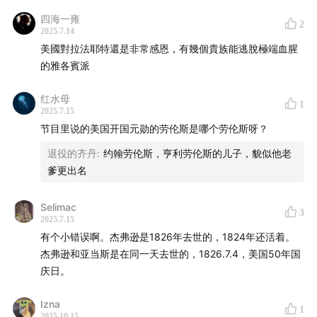
四海一雍
2
乔治·华盛顿（1732–1799）：出身于英国移民家庭的美国
2025.7.14
美國對拉法耶特還是非常感恩，有幾個貴族能逃脫極端血腥
政治家，首任美国总统，美国开国元勋之一。
的雅各賓派
亚历山大·汉密尔顿（1755–1804）：美国政治家、军人、
红水母
1
经济学家，美国开国元勋之一，美国宪法的起草人和签署
2025.7.15
人之一。1804年死于与阿伦‧伯尔的决斗。
节目里说的美国开国元勋的劳伦斯是哪个劳伦斯呀？
退役的齐丹
:
约翰劳伦斯，亨利劳伦斯的儿子，貌似他老
亨利·劳伦斯（1724–1792）：美国开国元勋，《邦联条
爹更出名
例》签署人之一。
Selimac
詹姆斯·门罗（1758–1831）：美国第五任总统，最后一位
3
2025.7.15
担任总统的美国开国元勋。
有个小错误啊。杰弗逊是1826年去世的，1824年还活着。
杰弗逊和亚当斯是在同一天去世的，1826.7.4，美国50年国
让-保尔·马拉（1743–1793）：法国大革命时期激进民主
庆日。
派代表，巴黎人民起义的领导之一，1793年被刺杀。
Izna
1
2025.10.15