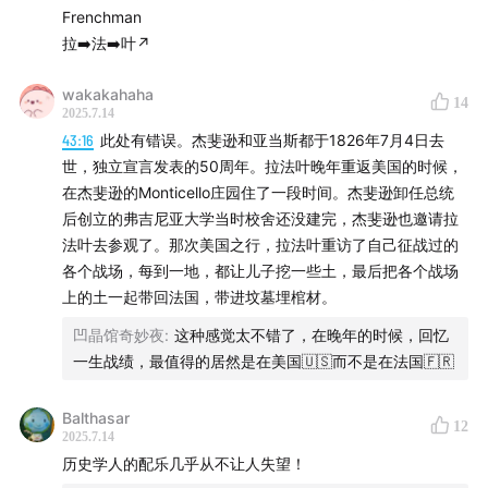
Frenchman
18世纪末的大西洋两岸，革命浪潮席卷北美与法兰西，拉
拉➡️法➡️叶↗️
法耶特的身影在两场划时代变革中格外耀眼又充满争议。
wakakahaha
14
2025.7.14
19岁的他变卖家产奔赴北美战场，与华盛顿结下如父如子
43:16
此处有错误。杰斐逊和亚当斯都于1826年7月4日去
的情谊，助推美国独立；归国后投身法国大革命，参与起
世，独立宣言发表的50周年。拉法叶晚年重返美国的时候，
草《人权宣言》，却因战神广场惨案从“革命宠儿”沦为争
在杰斐逊的Monticello庄园住了一段时间。杰斐逊卸任总统
议焦点，在荣光与撕裂中挣扎。
后创立的弗吉尼亚大学当时校舍还没建完，杰斐逊也邀请拉
法叶去参观了。那次美国之行，拉法叶重访了自己征战过的
他为何冒险赴美参战？与华盛顿的情谊藏着怎样的羁绊？
各个战场，每到一地，都让儿子挖一些土，最后把各个战场
从起草《人权宣言》到战神广场事件，其立场转变背后有
上的土一起带回法国，带进坟墓埋棺材。
何复杂考量？晚年重访美国，面对物是人非的故地与不完
凹晶馆奇妙夜
:
这种感觉太不错了，在晚年的时候，回忆
美的现实，他又怀着怎样的心境？
一生战绩，最值得的居然是在美国🇺🇸而不是在法国🇫🇷
为解开这些疑惑，本期历史学人邀请华南师范大学的黎英
Balthasar
12
亮，他将带我们走进拉法耶特的内心世界，解读他在历史
2025.7.14
历史学人的配乐几乎从不让人失望！
关键节点的选择与挣扎，探讨这位“两个世界的英雄”留给