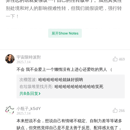
异性恋的话就要假设一个自己的性转版本了。虽然其实性
别处境和对人的影响很难性转，但我们就假设吧，强行转
一下！
本期讨论，好像是一场大家一起进行的思想实验！如果你
展开Show Notes
需要性转，那么，你会如何假设自己？
你认为自己的哪些部分与性别高度相关，会变，而哪些不
宇宙限時派對
469
会变？
2025.7.14
不会 我不会爱上一个懒惰没有上进心还爱吃的男人 （
你对自己爱情中的需要了解吗？
次榴莲波
:
哈哈哈哈哈哈姐妹好损呐
在垃圾堆里找月亮
:
哈哈哈哈哈哈哈哈哈哈笑死
你实际上有没有遇到过和自己相似的人？相处起来是喜欢
共
8
条回复
还是不喜欢呢？
小瓶子_k5dY
大家讨论这个问题的时候，如何思考这个问题，思考的不
266
2025.7.14
同角度，真的非常迷人！
本来想说不会，想说自己有情绪不稳定、自制力差等等诸多
缺点，但突然觉得自己是不是太善于反思、配得感太低了，