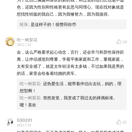
色，还因为性别和性格更有反思与同理心。现在找对象就是
想找性转版的我自己，因为我够努力，因为我值得。
蛏珠
:
是这样子的！很赞同你🥹
吃一树梨花
24
2025.7.14
会，这么严格要求起心动念，言行，还会学习和异性保持距
离，让伴侣感觉到尊重，学着平衡家庭和工作，重视家庭，
太有安全感了，就是太年轻没有太多钱，不过如果我是男的
的话，家里会给备着结婚的房车。
吃一树梨花
:
还热爱生活，能带着伴侣出去玩，妈的，理
想型啊！
吃一树梨花
:
突然发觉，我变成了我过去的择偶标准。
嗯！喜欢
G30201
25
2025.7.14