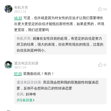
有机月亮
14
2025.7.14
45:32
可是，也许就是因为对女性的压迫才让我们需要增长
出更大更坚定的自信才能抵抗那些伤害，如果是男的，环境
更宽容，我们还需要吗
有机月亮
:
就像在女性目前的处境，有坚定的自信是努力
捍卫的结果，强大的表现，但在男性现在的情况，过度的
自信实则是种弱小。
還沒有語言好講
11
2025.7.14
07:20
双胞胎在此！有的！
還沒有語言好講
:
而且我会想和我的双胞胎性转版谈恋
爱，反倒不会想和自己的性转谈恋爱
吞风
:
好神奇
共
5
条回复