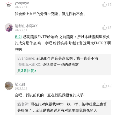
ysayaya
17
2025.7.14
我会爱上自己的分身or克隆，但是性转不会。
清都山水郎XX
15
2025.7.14
13:21
感觉燕很ENTP哈哈哈 之前燕窝：所以冰糖雪梨里有效
的成分是什么 燕：水吧 给我笑得满地打滚 这可太ENTP了啊
啊啊
Evantome
:
到底那个声音是燕窝啊，我一直分不清
清都山水郎XX
:
说话温柔一些的是燕窝
共
3
条回复
貓老師
15
2025.7.14
会吧，我以前真的一直在找跟我很像的人🤣
貓老師
:
现在的对象跟我mbti一模一样，某种程度上也算
是很像了，应该是我谈过所有对象里跟我最像的人