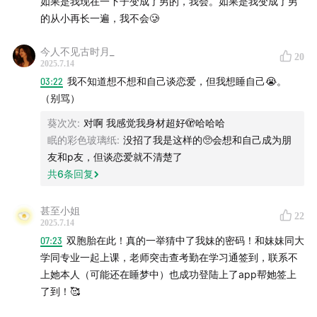
如果是我现在一下子变成了男的，我会。如果是我变成了男
的从小再长一遍，我不会🥲
今人不见古时月_
20
2025.7.14
03:22
我不知道想不想和自己谈恋爱，但我想睡自己😭。
（别骂）
葵次次
:
对啊 我感觉我身材超好🫣哈哈哈
眠的彩色玻璃纸
:
没招了我是这样的🥺会想和自己成为朋
友和p友，但谈恋爱就不清楚了
共
6
条回复
甚至小姐
22
2025.7.14
07:23
双胞胎在此！真的一举猜中了我妹的密码！和妹妹同大
学同专业一起上课，老师突击查考勤在学习通签到，联系不
上她本人（可能还在睡梦中）也成功登陆上了app帮她签上
了到！🥰