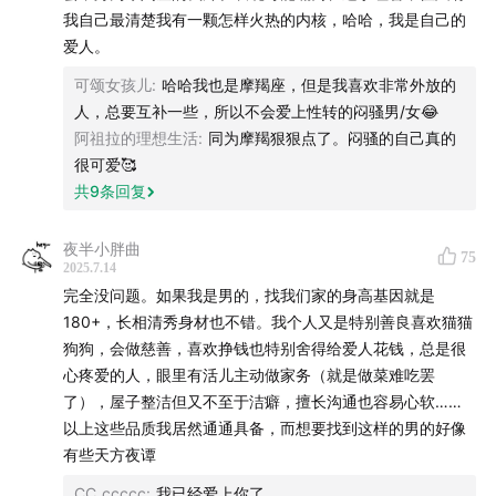
死了[doge]”
我自己最清楚我有一颗怎样火热的内核，哈哈，我是自己的
爱人。
“不会。我很懒，和我一样的谁伺候我[挖鼻]”
可颂女孩儿
:
哈哈我也是摩羯座，但是我喜欢非常外放的
人，总要互补一些，所以不会爱上性转的闷骚男/女😂
“有点不愿意和自己谈恋爱，因为知道自己会怎样做，感觉
阿祖拉的理想生活
:
同为摩羯狠狠点了。闷骚的自己真的
俩个人的relationship中会缺少很多惊喜”
很可爱🥰
共
9
条回复
“天，这个问题矛盾，我性格别扭两人在一起肯定会作死对
方，但是我太善于美化喜欢的人了，也想被狠狠美颜开大
夜半小胖曲
75
包浆一次[泪]”
2025.7.14
完全没问题。如果我是男的，找我们家的身高基因就是
“当然愿意。和他人交往最难的地方在于能否同频，要了解
180+，长相清秀身材也不错。我个人又是特别善良喜欢猫猫
彼此，猜测彼此的想法。如果是和自己交往，那就完全懂
狗狗，会做慈善，喜欢挣钱也特别舍得给爱人花钱，总是很
心疼爱的人，眼里有活儿主动做家务（就是做菜难吃罢
得彼此的想法，相处起来完全不会内耗。作为一个精神赤
了），屋子整洁但又不至于洁癖，擅长沟通也容易心软……
裸的人，想要找一个和自己同样愿意剖开自己袒露自我的
以上这些品质我居然通通具备，而想要找到这样的男的好像
人太难了。”
有些天方夜谭
CC_ccccc
:
我已经爱上你了