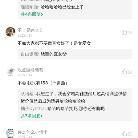
“完全不愿意，只有我自己才知道自己有多阴暗扭曲卑劣古
迦陵频伽
:
哈哈哈哈哈已经爱上了！
怪，我自己都难耐我自己，更不必说谈恋爱了”
共
4
条回复
“会愿意吧，讲义气，喜欢小动物，有责任心这点已经打败
不止是眯会儿
大部分男性了”
73
2025.7.14
不如大家都不要做直女好了！是女爱女！
“不愿意。我觉得我自己谈恋爱了肯定会包容对方，对对方
自由饭碗
:
绝望的直女🥹
好。但是我的脸实在没有长在我的审美点上....”
“太愿意了！仔细分析过我的择偶标准，发现实际上我在找
吃点巨峰葡萄
58
2025.7.14
的就是世界上的另一个我自己！！我很会爱人也很值得被
不会 我只有158（严肃脸）
爱，我愿意让自己再好好爱一下我自己（omg天知道曾经
耿培榕
:
我想过了，我会穿增高鞋垫然后超高情商提供情
重度抑郁的我说出这句话有多难）Ps：我胸很大，性转的
绪价值然后成为渣男哈哈哈哈哈哈
话那个也应该不错嘿嘿）
柚子Cynthia
:
哈哈哈哈哈笑死 那你还有胸呢
共
7
条回复
！！！”
你是什么小饼干
那么朋友们，让我们来一起发挥想象力，想想看！
55
2025.7.14