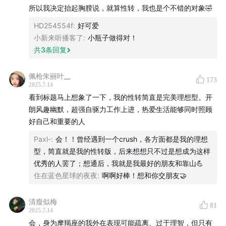
“非常愿意……两个我自己异性恋同性恋的搭配都很不错，
所以我决定抬起胸膛说，就算性转，我也是个不错的对象🤣
首先现实层面了解自己的原则和喜好，可以互补互相包
HD254554f
:
好可爱
容，家务如何做，财务如何安排，两个人的内外分工如何
小新来听播客了
:
小瓶子做得对！
交替，甚至照顾父母也更便利（天啊这种设定居然开始认
共
3
条回复
真思考现实啊！）；恋爱层面还有谁会比自己更懂自己要
什么？！吃喝玩乐都能玩到一起去
佩枪朱丽叶__
173
2025.7.14
看到标题马上想象了一下，我的性转简直是完美理想型。开
而且我追求的且具有的好品质，不管放在谁的身上我都会
朗风趣幽默，超强自驱力工作上进，热爱生活能够同时照顾
很欣赏～善良乐观能接梗，业务能力强，浓眉大眼个儿还
好自己和重要的人
高的东北人，完全是我的理想型啊！而至于自己的缺点，
Paxl-
:
会！！曾经遇到一个crush，各方面都是我的理想
与之共处已久，已经理解了为什么自己会这样，所以也很
型，简直就是我的性转版，后来想想只不过是想成为这样
容易原谅别人这样做，这样的话和自己谈恋爱应该矛盾很
优秀的人罢了；想通后，我就是我最好的朋友和靠山💪
少（我真的好认真在想。。。。。”
住在蓝色星球的夜夜
:
啊啊好棒！想和你交朋友🤝
“不 我甚至不愿意生一个和我一样的小孩”
清瘦似梅
81
2025.7.14
“会，男的要是像我这么有趣且这么会共情宽容岂不是迷人
会，身为摩羯座的我外在表现可能疏离、过于理智，但只有