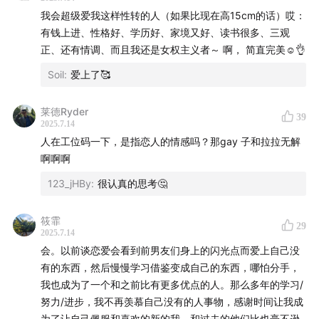
我会超级爱我这样性转的人（如果比现在高15cm的话）哎：
/Staff/
有钱上进、性格好、学历好、家境又好、读书很多、三观
正、还有情调、而且我还是女权主义者～ 啊， 简直完美☺️👌
主播 | @在也门钓鲑鱼 @尉迟燕窝
Soil
:
爱上了🥰
后期 | 吉欣
莱德Ryder
39
2025.7.14
如果您想参与话题征集，请留意两位主播的微博
人在工位码一下，是指恋人的情感吗？那gay 子和拉拉无解
啊啊啊
/联系我们/
123_jHBy
:
很认真的思考🤔
新浪微博：@燕外之意official
筱霏
29
以下渠道均可收听我们的节目：
2025.7.14
会。以前谈恋爱会看到前男友们身上的闪光点而爱上自己没
小宇宙 | QQ音乐 | 荔枝FM | 苹果播客
有的东西，然后慢慢学习借鉴变成自己的东西，哪怕分手，
我也成为了一个和之前比有更多优点的人。那么多年的学习/
网易云音乐 |喜马拉雅 | 蜻蜓FM
努力/进步，我不再羡慕自己没有的人事物，感谢时间让我成
为了让自己佩服和喜欢的新的我，和过去的他们比也毫不逊