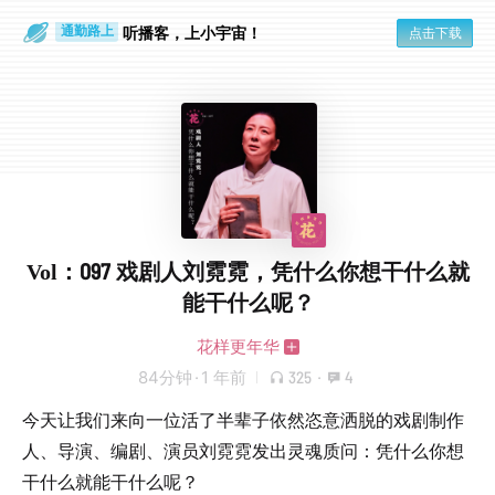
散步时
通勤路上
听播客，上小宇宙！
点击下载
Vol：097 戏剧人刘霓霓，凭什么你想干什么就
能干什么呢？
花样更年华
84分钟
·
1 年前
325
·
4
今天让我们来向一位活了半辈子依然恣意洒脱的戏剧制作
人、导演、编剧、演员刘霓霓发出灵魂质问：凭什么你想
干什么就能干什么呢？