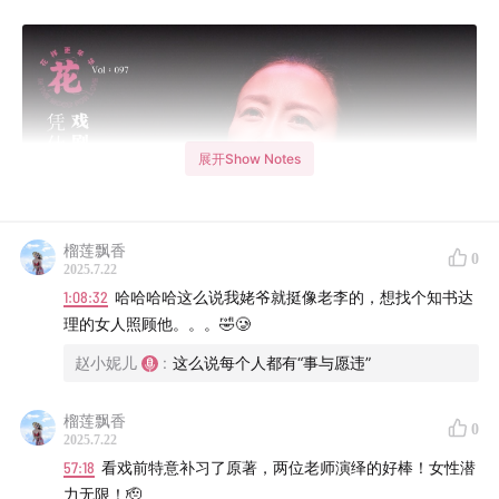
展开Show Notes
榴莲飘香
0
2025.7.22
1:08:32
哈哈哈哈这么说我姥爷就挺像老李的，想找个知书达
理的女人照顾他。。。🤣🥲
赵小妮儿
:
这么说每个人都有“事与愿违”
榴莲飘香
0
2025.7.22
57:18
看戏前特意补习了原著，两位老师演绎的好棒！女性潜
力无限！🫡