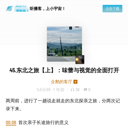
散步时
通勤路上
听播客，上小宇宙！
点击下载
45.东北之旅【上】：味蕾与视觉的全面打开
企鹅的客厅
54分钟
·
1 年前
38
·
0
两周前，进行了一趟说走就走的东北探亲之旅，分两次记
录下来。
00:06
首次亲子长途旅行的意义