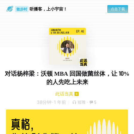
听播客，上小宇宙！
点击下载
散步时
通勤路上
对话杨梓梁：沃顿 MBA 回国做菌丝体，让 10%
的人先吃上未来
此话当真
38分钟
·
1 年前
1078
·
5