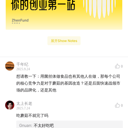
展开Show Notes
千年纪
0
2025.9.24
本期「此话当真」的嘉宾是 CellX 创始人兼 CEO 杨梓
想请教一下：用菌丝体做食品也有其他人在做，那每个公司
梁。
的核心竞争力是对于蘑菇的基因改造？还是后面快速战领市
场的品牌化，还是其他
2020 年，他放弃沃顿 MBA、离开 BCG，回到中国，去
了云南香格里拉。本来只是想尝一口记忆里的蘑菇，结果
太上长老
0
误打误撞做出了一个新品牌。
2025.7.24
吃蘑菇不就完了吗
一切起源于一个小众却充满想象力的问题：我们吃的肉、
Gnuan
:
不太好吃吧