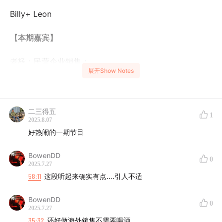
Billy+ Leon
【本期嘉宾】
老杨：民营企业销售；
展开Show Notes
Johnny：国央企销售
主播多年来一直认可一个理论，对于刚毕业还不清楚自己
二三得五
1
2025.8.07
未来职业选择的毕业生来说，做销售是一个不错的选择。
好热闹的一期节目
因为一个好的销售意味着对这个世界运作规律的深度理
解，意味着能够接受高度的不确定性，还意味着需要了解
BowenDD
0
投入和回报的本质。本期播客我们请来了两位资深销售老
2025.7.27
58:11
这段听起来确实有点….引人不适
杨和Johnny，两位都经历过外资企业高速增长的时期，现
在都不约而同的回归到了民营企业。两位在本期的播客中
BowenDD
0
围绕销售行业展开深入探讨，按照老杨高度精炼的理论，
2025.7.27
好的销售在外要做到和西门庆一样潘驴邓小闲，对内要做
35:32
还好做海外销售不需要喝酒