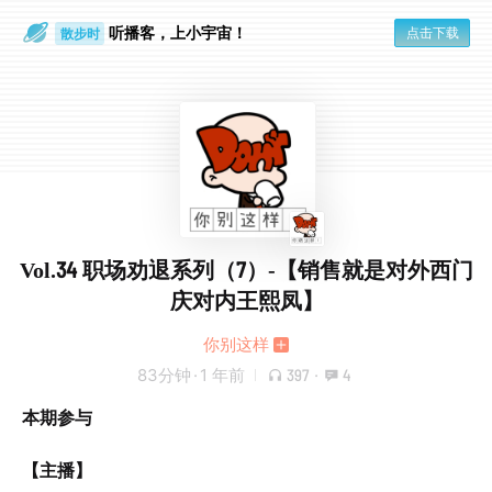
听播客，上小宇宙！
点击下载
散步时
通勤路上
Vol.34 职场劝退系列（7）-【销售就是对外西门
庆对内王熙凤】
你别这样
83分钟
·
1 年前
397
·
4
本期参与
【主播】