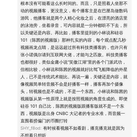
根本没有可能看这么长时间的。而且，只是照着人坐那不
情比较好奇，不过看完之后觉得也没啥看的必要，后台音频
动的视频播客，更没意义，有个播客主是在巴厘岛做数码
播放好像也可以。也许以后视频播客会有更丰富立体的呈现
游民，他播客就是两个人精心化妆之后，在漂亮的酒店里
方式，能吸引听众真正“观看”播客，而不是“后台播放”视频播
的泳池旁，坐着录音，可内容就是一分钟都听不下去，所
客，当看比听能获得更多体验感时，视频播客的“观看时代”
以关键还是内容。再比如，播客里提到的小林说和硅谷
可能就真的到来了吧。
101（陈茜的视频版）那种扎实的内容，每个观点配几秒
视频画龙点睛，是远远超过所有科技类播客的，也许只有
张小珺偶尔请到互联网大佬，才能与之匹敌。科技类播客
【时间轴】
也都很好，类似金庸小说“笑傲江湖”里的各个门派武功，
但相比较，小林说和陈茜的视频就好比驾飞船降临的外星
04:32
G僧东：看到长视频新趋势，视频播客“大做特做”！
人，已不是传统武术能比。再说一遍，关键还是内容，就
像视频简单转音频不会是好播客一样，播客再加个摄像
14:18
Steve：中国人做视频聊天播客存在障碍？
头，转视频也是不成的，不是一个东西。小林说和陈茜的
视频版从第一性原理上就是按照视频的角度生成的。即便
22:31
怎么样的内容创作者适合做视频播客？
硅谷 101 自己比，陈茜的视频版跟播客版就不是一个东
西，视频版是出身 CNBC 大记者的专业水准，而音频一
31:45
主体性与伴随感：播客内容制作的两个关键词
直围着捞偏门的币圈打转
SHY_f8od
:
有时候看视频不如看剧，播克播克就是因为
41:03
起号？变现？人均博主的Z世代追求什么样的内容？
不想看只想听