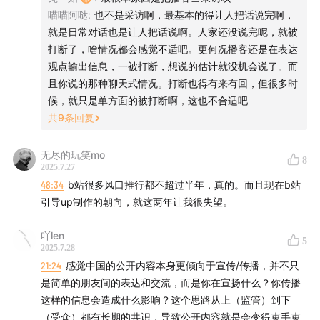
喵喵阿哒
:
也不是采访啊，最基本的得让人把话说完啊，
2:06:24
现场互动：狂喜播客节会出现相征吗？
就是日常对话也是让人把话说啊。人家还没说完呢，就被
打断了，啥情况都会感觉不适吧。更何况播客还是在表达
2:08:02
要做个人IP价值，不要成为算法的奴隶
观点输出信息，一被打断，想说的估计就没机会说了。而
且你说的那种聊天式情况。打断也得有来有回，但很多时
2:14:01
现场互动：那，总得赚钱吧？！
候，就只是单方面的被打断啊，这也不合适吧
共
9
条回复
【OP】
邹晟栋（童声）
无尽的玩笑mo
8
2025.7.27
48:34
b站很多风口推行都不超过半年，真的。而且现在b站
RayHan（音乐）
引导up制作的朝向，就这两年让我很失望。
【ED】
吖len
5
2025.7.28
张三的歌 - 蔡琴
21:24
感觉中国的公开内容本身更倾向于宣传/传播，并不只
是简单的朋友间的表达和交流，而是你在宣扬什么？你传播
【logo】
这样的信息会造成什么影响？这个思路从上（监管）到下
（受众）都有长期的共识，导致公开内容就是会变得束手束