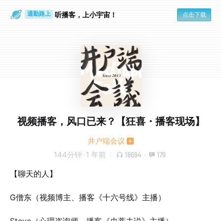
听播客，上小宇宙！
点击下载
通勤路上
眼睛好累
视频播客，风口已来？【狂喜・播客现场】
井户端会议
144分钟
·
1 年前
18694
·
179
【聊天的人】
G僧东（视频博主、播客《十六号线》主播）