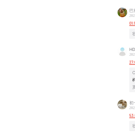
巴
202
01:1
|故事节
HD
02:26
3
202
27:
07:13
学
C
16:02
斯
18:20
因
初
202
21:13
真
53
26:19
在