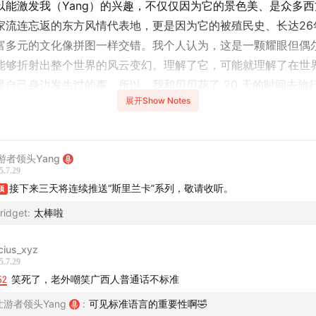
以能激发我（Yang）的兴趣，不仅仅因为它的景色美、是众多
家流连忘返的东方风情代表地，更是因为它的被殖民史、长达26
富多元的文化像拼图一样交错。我个人认为，这是一颗耀眼但偶
能够折射出整个世界的风云变幻。理解了它，可能就理解了在世
是自己身边发生过的事。所以，我和贝贝花了 20 天的时间去旅
展开Show Notes
走了，也去认识当地人，更做了大量的资料，在接下来的系列节
着把把看到的和了解到的一起分享给你。
游者领头Yang
5.7.29
壮游者”是苏鹏，他是斯里兰卡人，在2014年到2015 年曾在广
接下来三天将连续推送“斯里兰卡”系列，敬请收听。
顶
018年和一位中国姑娘结婚，也有了两个孩子，现在定居斯里兰卡
ridget
:
太棒啦
生日当天（3月4日）抵达他在斯里兰卡的家的，中午也顺便蹭了
起聊了聊一个斯里兰卡青年成长过程中所经历过的事情。我们是
cius_xyz
最后时段见面的，但我想把这期节目放在系列的最前面，算是个
5.7.29
这个当地人先领进门，说一声“欢迎光临”，让你对这个国家和这
52
笑死了，老外嘲笑广西人普通话不标准
认识，然后，再跟随我和贝贝一点点地去探索。
壮游者领头Yang
:
可见标准语言的重要性啊🤣