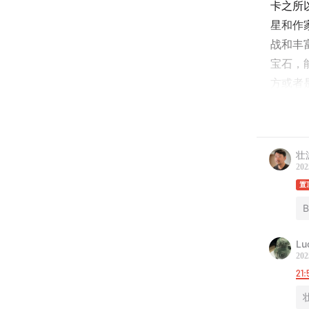
卡之所
星和作
战和丰
宝石，
方或者
西北都
们将试
壮
202
今天的“
置
学，2
B
是在他
饭，一
Lu
卡之旅
202
由苏鹏
21:
有一个