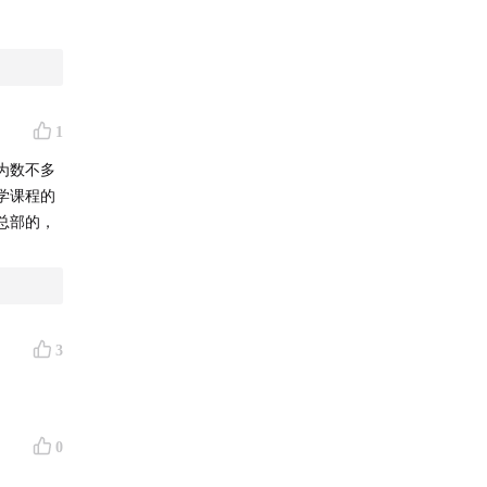
1
为数不多
学课程的
总部的，
3
0