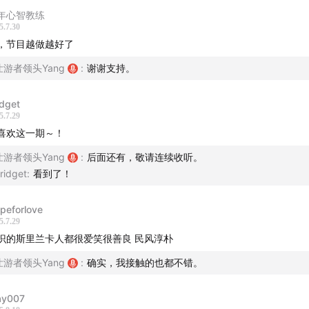
就业首选也是当公务员
年心智教练
5.7.30
未来想开个中国面馆
，节目越做越好了
壮游者领头Yang
:
谢谢支持。
战期间：“躲过”了一次恐袭
idget
家“破产”后的日子
5.7.29
喜欢这一期～！
友提问：你可以完全不杀生么？
壮游者领头Yang
:
后面还有，敬请连续收听。
ridget
:
看到了！
谢：1、感谢苏鹏的太太玉娇做的大餐，一解乡愁。2、感谢《对
opeforlove
》播客的孟老师介绍，才得以认识苏鹏。
5.7.29
识的斯里兰卡人都很爱笑很善良 民风淳朴
壮游者领头Yang
:
确实，我接触的也都不错。
下期预告：7
月30日（明日）将推出“斯里兰卡”第2期，我们将去
到“小罗马”尼甘布，去看下殖民者给这个国家留下的文化影响。
y007