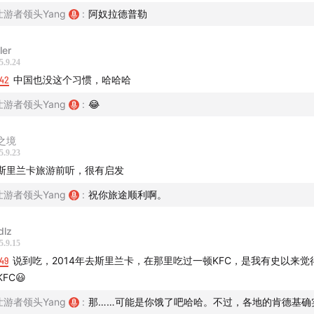
壮游者领头Yang
:
阿奴拉德普勒
ler
5.9.24
:42
中国也没这个习惯，哈哈哈
壮游者领头Yang
:
😂
之境
5.9.23
斯里兰卡旅游前听，很有启发
壮游者领头Yang
:
祝你旅途顺利啊。
dlz
5.9.15
49
说到吃，2014年去斯里兰卡，在那里吃过一顿KFC，是我有史以来觉
FC😃
壮游者领头Yang
:
那……可能是你饿了吧哈哈。不过，各地的肯德基确