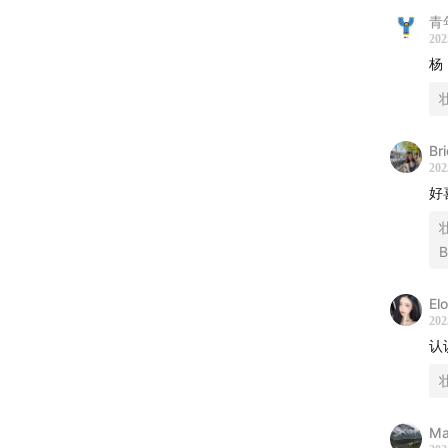
30:43
青
202
32:44
杨
35:00
内
Br
40:03
国
202
好
44:59
听
B
特别致
El
谈话录
202
认
Ma