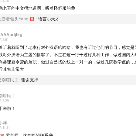
5.8.18
后再去往
和阿努拉德普勒的世界文化遗产区，了解下这里为何成
鹏老哥的中文很地道啊，听着怪舒服的😆
为
上座部佛教的发源地。
壮游者领头Yang
:
语言小天才
|
AAAbdjfkg
5.8.01
着听着就听到了老本行对外汉语哈哈哈，我也有听过他们的节目，感觉是
Supen，斯里兰卡男青年，武术爱好者，职业导游。
以对外汉语为主题的播客了。不过在这一行干过好几种工作，做过国内大
兴趣课夏令营的兼职，做过自己找的线上一对一的，做过孔院教学点的，
异其实非常大
:一个来自“娘家”的男青年。
巴别塔民工
:
谢谢支持
别塔民工
5.7.29
壮游者是一档独立播客，很需要你的支持。
于来啦！
1、商务合作请邮件至zhuangyouzhe@126.com,或者添加微信
小洋
5.11.11
“zhuangyouzhe2018”
:08
孟老师，这奇妙的联系😂