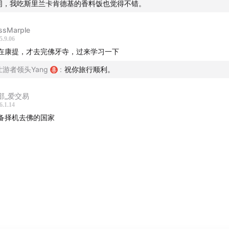
同，我吃斯里兰卡肯德基的香料饭也觉得不错。
ssMarple
5.9.06
在康提，才去完佛牙寺，过来学习一下
壮游者领头Yang
:
祝你旅行顺利。
邵_爱交易
6.1.14
备择机去佛的国家