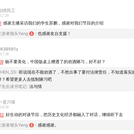
别塔民工
5.7.29
1
感谢主播采访我们的学生苏鹏，感谢对我们节目的介绍
壮游者领头Yang
:
也感谢友台支援！
点|
639561z
4岁生日的一天
5.7.30
09
杨不要美化，中国饭桌上糟透了的劝酒陋习，好不好？
校里的宗教课
HEN_SS
:
听说现在不能劝酒了，不然出事了要付法律责任，不知道落实
样？希望更多人去抵制陋习吧
里兰卡高考么？
罗先生读书笔记
:
法与情
武术而学中文
一是只喵
5.9.16
正的文化冲击从跨国婚姻后开始
:52
好生动的对谈节目，把历史文化经济都融入了对话，继续听下去
河南过春节
壮游者领头Yang
:
感谢感谢。