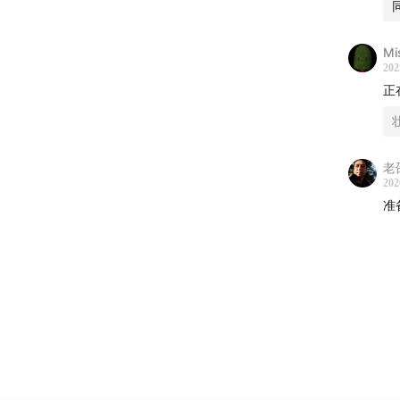
Mi
202
正
老
202
准