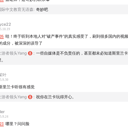
2、请通过ZFB账号zhuangyouzhe@126.com对“壮游者”进行赞
国际中文教育无语森
:
奇妙吧
助；也可通过微信公众号“壮游者”文章(本期相关细节图片也在文
章里呈现)下方的“喜欢作者”以及节目下方的“赞赏”对单期节目进
yce22
5.10.19
行赞助。
:05
哇！终于听到本地人对“破产事件”的真实感受了，刷到很多国内的视
的成分，被深深的误导了
3、请订阅、转发、评论和点赞节目，并在你使用的收听平台为
“壮游者”专辑打五星好评。加听友群可微信添
壮游者领头Yang
:
一些自媒体是不负责任的，甚至都未必知道斯里兰卡
里。
加"zhuangyouzhe2018"，与主播和听友直接交流。谢谢你，让
我们有机会一起前行。
茉叶
5.9.30
斯里兰卡听很有感觉
壮游者领头Yang
:
祝你在兰卡玩得开心。
ler
5.9.24
:23
哪里？问问脸