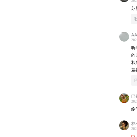
202
苏
|壮游者
AA
202
听
苏鹏:
的
和
|主播|
差
Yang
巴
202
终
林
202
02