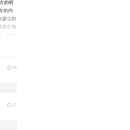
西方的明
年的内
尔蒙尘的
界其它地
行，东南
目里，我
11
西大学留
。我们
一顿
在斯里兰
27
开场白，
里的人先