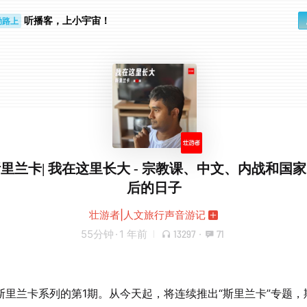
听播客，上小宇宙！
勤路上
睛好累
 |斯里兰卡| 我在这里长大 - 宗教课、中文、内战和国家
后的日子
壮游者|人文旅行声音游记
55分钟
·
1 年前
13297
·
71
斯里兰卡系列的第1期。从今天起，将连续推出“斯里兰卡”专题，