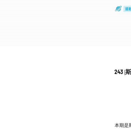
通
眼
243
本期是