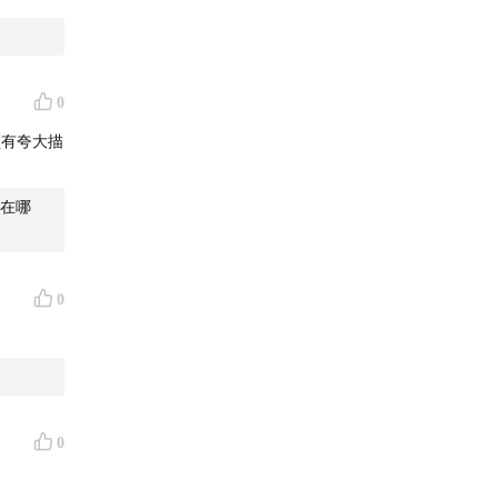
0
频有夸大描
在哪
0
0