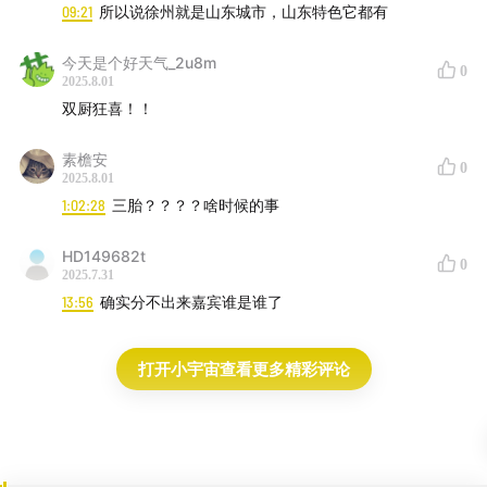
09:21
所以说徐州就是山东城市，山东特色它都有
今天是个好天气_2u8m
0
2025.8.01
双厨狂喜！！
素檐安
0
2025.8.01
1:02:28
三胎？？？？啥时候的事
HD149682t
0
2025.7.31
13:56
确实分不出来嘉宾谁是谁了
打开小宇宙查看更多精彩评论
来悲伤玩具现场获得能量和快乐吧！
高能量乐队的日常就是，紧锣密鼓的巡演期间还能抽空去