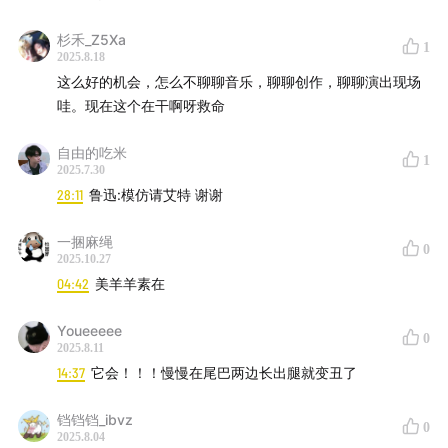
些可能划到手的小刺，用刷子刷刷洗洗，咬下去非常之
脆，清甜的味道在嘴里散开，想想就很幸福。小彬小时候
杉禾_Z5Xa
1
2025.8.18
还有个掌管水闸的任务，可以控制水的流速流量，开闸关
这么好的机会，怎么不聊聊音乐，聊聊创作，聊聊演出现场
闸，在伸手不见五指的深夜，他就像掌管水的小领导，默
哇。现在这个在干啊呀救命
默守护着这些农作物。
自由的吃米
1
2025.7.30
28:11
鲁迅:模仿请艾特 谢谢
一捆麻绳
0
2025.10.27
04:42
美羊羊素在
Youeeeee
0
2025.8.11
14:37
它会！！！慢慢在尾巴两边长出腿就变丑了
铛铛铛_ibvz
0
2025.8.04