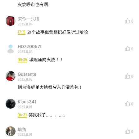
火烧呼市也有啊
宋你一只喵
0
2025.8.04
17:15
这个故事似曾相识好像听过哈哈
HD720057t
大雨全部落下，唱得好爽！事后：呜呜我的琴
在一次演出
0
2025.8.03
的时候下了大雨，刚开始还有一些慌张，不过等雨再大一
09:35
城隍庙肉火烧！！
点，就有了豁出去的感觉，全身湿透了，雨中干任何事情
都特别特别爽，有种不顾一切的爽感！结果到酒店之后琴
Guarante
0
2025.8.02
弦全拆，kuku用吹风机吹呀吹！乐迷的支持是最好的动
烟台海鲜🦞大螃蟹🦀东升灌浆包！
力，在看到一次次演出热烈的乐迷们后，演完总是很动
容，还有一次在深夜演出后的生日场，没想到还有乐迷在
Klaus341
0
2025.8.01
外面等着送上了小录音卡片，眼泪就在眼睛里打转了啦！
04:31
笑鼠我了。。。。。
瑜角
0
2025.8.01