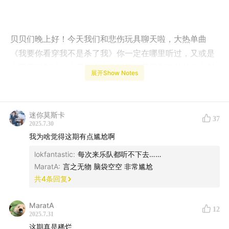
贝贝们晚上好！今天我们和悲伤玩具聊天啦，大热单曲
《我要你看穿我不是杀了我》你一定在哪里听过，又或是
在哪里听到过《在我二十岁的时候，我回到了爸爸的小村
展开Show Notes
庄，那是我的乌托邦》，都是悲伤玩具的作品，现在他们
的现场也是常常爆满，在他们来杭州演出的时候，借此机
会约了一次节目，聊得好轻松！让我们一起回到小时候，
迷你莫斯卡
37
回到无忧无虑的乌托邦～
2025.7.30
我为啥觉得这期有点尴尬啊
lokfantastic
:
每次来乐队都听不下去……
MaratA
:
言之无物 脑袋空空 非常尴尬
共
4
条回复
MaratA
12
2025.7.31
这期真是稀烂