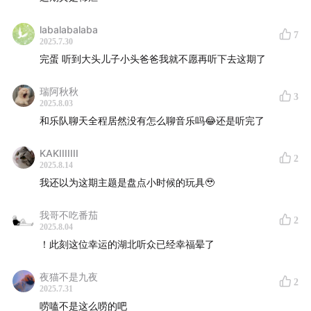
labalabalaba
7
2025.7.30
完蛋 听到大头儿子小头爸爸我就不愿再听下去这期了
记忆测试，测测你是哪个时代的小朋友
瑞阿秋秋
3
2025.8.03
听歌用什么？MP3还是MP4，手机还是电脑？有没有全班
和乐队聊天全程居然没有怎么聊音乐吗😂还是听完了
传阅过斗罗大陆？
KAKIIIIIII
2
有没有怕被家长发现，给大屁股电视疯狂降温？
2025.8.14
我还以为这期主题是盘点小时候的玩具🥹
有没有假装过F4？你是哪一位？
我哥不吃番茄
2
2025.8.04
你的童年记忆是什么呢？
！此刻这位幸运的湖北听众已经幸福晕了
记忆里农村生活就是清甜的黄瓜味！
夜猫不是九夜
2
2025.7.31
大家有没有吃过农村里种的刚摘下来的黄瓜，皮上还有一
唠嗑不是这么唠的吧