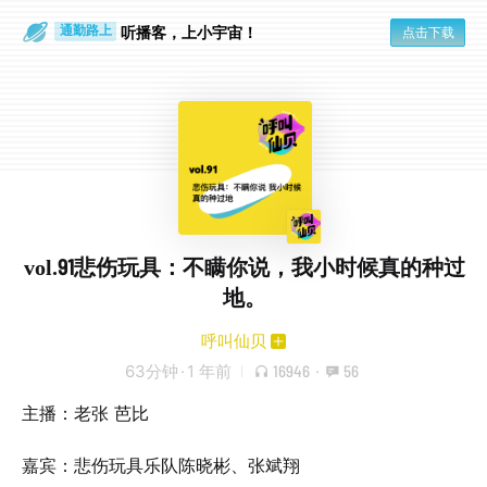
散步时
通勤路上
听播客，上小宇宙！
点击下载
vol.91悲伤玩具：不瞒你说，我小时候真的种过
地。
呼叫仙贝
63分钟
·
1 年前
16946
·
56
主播：老张 芭比
嘉宾：悲伤玩具乐队陈晓彬、张斌翔