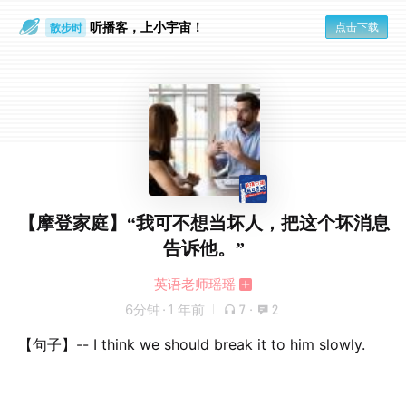
听播客，上小宇宙！
点击下载
散步时
通勤路上
【摩登家庭】“我可不想当坏人，把这个坏消息
告诉他。”
英语老师瑶瑶
6分钟
·
1 年前
7
·
2
【句子】-- I think we should break it to him slowly.