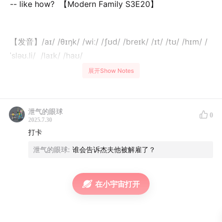
-- like how? 【Modern Family S3E20】
【发音】/aɪ/ /θɪŋk/ /wiː/ /ʃʊd/ /breɪk/ /ɪt/ /tʊ/ /hɪm/ /
ˈsləʊ.li/ /laɪk/ /haʊ/
展开Show Notes
【发音技巧】should break失去爆破；break it连读；it
to失去爆破；like how不完全爆破；
泄气的眼球
0
2025.7.30
打卡
【翻译】——我觉得我们应该循序渐进地告诉他（这个坏
泄气的眼球
:
谁会告诉杰夫他被解雇了？
消息）。
在小宇宙打开
——比如说？