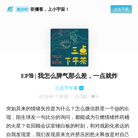
听播客，上小宇宙！
点击下载
散步时
通勤路上
EP19 | 我怎么脾气那么差，一点就炸
三点下午茶
47分钟
·
1 年前
293
·
5
突如其来的情绪失控是为什么？怎么微信群里一个@的出
现，陌生球友一句比分的询问，都能成为引燃情绪炸药桶
的火星？在回顾会议室锤白板的时刻，和对戏剧化表达的
自我发现里，我们发现原来允许挤压的怒火释放是对自己