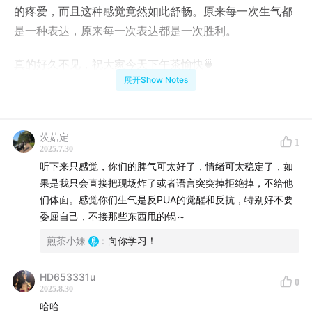
的疼爱，而且这种感觉竟然如此舒畅。原来每一次生气都
是一种表达，原来每一次表达都是一次胜利。
真的好久不见，祝大家今天下午茶愉快🍵
展开Show Notes
【本期概览】
00:00:10
最近老生气，究竟是什么东西一直点燃我们的怒
茨菇定
1
火？
2025.7.30
听下来只感觉，你们的脾气可太好了，情绪可太稳定了，如
00:01:08
果是我只会直接把现场炸了或者语言突突掉拒绝掉，不给他
深深的第一次炸毛：来自职场“女王”——切尔西
们体面。感觉你们生气是反PUA的觉醒和反抗，特别好不要
女士——的折磨
委屈自己，不接那些东西甩的锅～
00:06:01
盛怒之下，人真的会起到抖；气到一半和总监狭
煎茶小妹
:
向你学习！
路相逢，当面锣对面鼓地谈（哭）了起来
HD653331u
0
00:08:52
深深的第二次炸毛：被切尔西女士“点指兵兵” ，
2025.8.30
哈哈
让我干不属于我的活儿