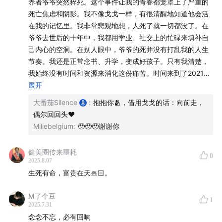
养者爷爷突然猝死。这个事件让我的青春都笼罩上了严重的
死亡焦虑和阴影。我不像戈戈一样，有很清醒地知道他会活
戈戈：小红书@是你的戈戈老师
在我的记忆里。我非常悲观地想，人死了就一切都没了。在
爷爷去世后的十年中，我都用学业、社交上的忙碌来填补自
小马 🍠@小马的懵圈频道
己内心的空洞。在别人眼中，爷爷的死并没有打乱我的人生
节奏。我还是正常念书、升学，变成好孩子。只有我清楚，
冲冲
我始终没有时间和资源来消化这份痛苦。时间来到了2021
年，那一年我独自一人去了国外读书，因为环境和口罩我变
展开
【素材】
得非常抑郁。那时候我开始频繁地梦见爷爷，我开始给爷爷
大番茄Silence
:
抱抱你🫂，借用戈戈的话：向前走，
写信。我逐渐意识到，这份创痛不会有人替我负担，我们之
戈戈的小说：《小人物》
偶尔回回头❤️
间共同保留的美好记忆，也会随着他的离世而消散。后来，
Miliebelgium
:
🥹🥹🥹谢谢你
我去参加了临终关怀和死亡教育的活动。在活动的现场，我
链接:
pan.baidu.com
提取码: mcem
们做了一个模拟亲人告别的仪式。当说出“你走了以后，我还
健美圈传来噩耗
0
要活很久很久的时间”这句话时，我几近颤抖不能自已。在那
2025.8.07
LOGO | Hello狍子
之后，我才真正接受了，人的生命本质上是如此孤独这件
生死有命，富贵在天🙏🏻。
事。
制作 | 大番茄Silence
时间在缓慢流逝。我发现爷爷离开的这件事，在我的生命里
M了个豆
1
有了别的意义。比如他陪我学的乐器，让我一直能有音乐这
2025.7.31
场地设备 | 声湃录音室
个最亲密的伙伴；比如他很想做老师，而我阴差阳错地最后
念念不忘，必有回响