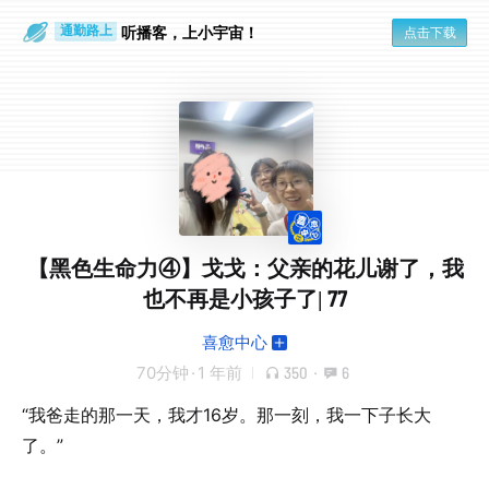
散步时
通勤路上
听播客，上小宇宙！
点击下载
【黑色生命力④】戈戈：父亲的花儿谢了，我
也不再是小孩子了| 77
喜愈中心
70分钟
·
1 年前
350
·
6
“我爸走的那一天，我才16岁。那一刻，我一下子长大
了。”