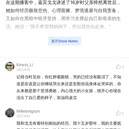
在这期播客中，嘉宾戈戈讲述了16岁时父亲猝然离世后，
她如何经历极致悲伤、心理面瘫、梦境逃避与自我责备，
又如何在黑暗中咬牙坚持，用学习支撑起自己和母亲的生
活。她说：“我不希望我妈倒下，所以我先站起来。”
她没有被低谷期打倒，高考成绩是济南市文科状元，山东
展开Show Notes
省第37名，入读人大法学院，也选择留校做辅导员，只因
“希望能像我爸那样，帮助到别人，在世界上留下痕迹”。
即使多年过去，戈戈依然坦言：“我没有完全走出来，但我
Kirwin_Li
3
2025.8.02
一直在往前走。”
记得当时见你，你红肿着眼睛，哭的已经没有眼泪了，不知
道是应该是让你继续哭出来还是安慰你说身体会哭坏的，你
这是一段关于失去、成长与爱的对话，关于一个女孩如何
从来都是那个坚强勇敢，内心强大的小女孩，很开心你现在
用温柔与清醒抵御生活的风暴。真正的“黑色生命力”，不
活出了自己爱的样子，加油同桌👏
是彻底战胜，而是“哪怕会回头看一眼，但脚步从未停
止”。
Miliebelgium
1
2025.8.01
我和戈戈有着特别相似的经历。我十五岁那年，我的主要抚
【录制组】