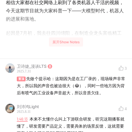
相信大家都在社交网络上刷到了各类机器人干活的视频，
今天这期节目就为大家科普一下——大模型时代，机器人
的进展和落地。
起因是7月初，我去往四川绵阳，在制造业龙头富临精工
的工厂内，主持了一场特别的发布会。
展开Show Notes
卫诗婕_漫谈LTS
3
2025.7.31
先做个提示哈：这期因为是在工厂录的，现场噪声非常
置顶
大，所以我的声音也被迫很大（😂），同时一些地方因为背
后有喷气的工业设备声音超大，所以音质欠佳。
刘沛鸿Light
4
2025.8.11
1:46:13
本来不太懂什么叫上下游联合研发，听完这期播客就
懂了，研发需要产品定义，需要具体的场景反馈，这就需要
这场发布会的主角，是一台名叫 A2W的轮式类人型工业