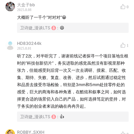
- 多模态数据采集（视觉识别、力控、导航等）反哺模型迭
大盒子bb
本期嘉宾：
0
2025.8.08
代
大概听了一千个“对对对”😁
- 小脑控制技术：全身协同运动规划（7自由度双臂+移动底
王闯
（智元机器人 通用产品线总裁）
盘）
卫诗婕_漫谈LTS
:
😄
- 与传统工业机器人差异：环境泛化能力＞固定编程、本体
杨曾
（安努智能 高级算法总监）
复用性高
HD830244k
1
邓扬
（富临精工 创新生产部负责人）
2025.8.01
🔄 **产业协作模式**
听了2次，对半听完了，谢谢前线记者探寻一个项目落地生根
- 本体研发（智源）→场景部署（安努智能）→终端应用（富
卫诗婕（主持人，商业漫谈Jane‘s talk 创始人）
时的“科技创新切片”，务实进取的感觉虽然没有影视里那种
灵精工）
张力，但能感受到后背一次又一次去调研、摸索、匹配、收
- 三方价值：
集、期待、失败、复盘、改善、进步，然后试图通过稳定性
- 智源：通用本体+算法平台
和品质去接受市场检验，特别是3mm和5mm处挂零件处的
- 安努：工程化落地+数据回流
感受，巨大的商海和各种角逐，在酷炫和叙事之间，如何选
- 富灵：提供真实场景验证
择更合适的场景切入自己的产品，如何选择笃定的坚持，对
于务实的创业者来说的确在冉冉升起。
💡 **未来展望**
卫诗婕_漫谈LTS
:
👍
- 短期（1-3年）：成本降低50%、负载提升至30公斤、更多
简单场景复制
ROBBY_SXXH
- 长期愿景：