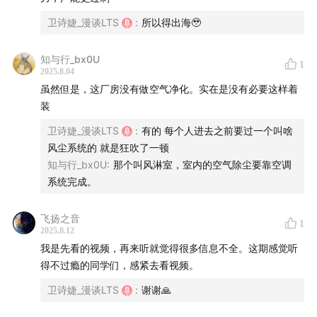
卫诗婕_漫谈LTS
:
所以得出海🥹
（图为智元机器人远征A2W，正在富临精工的工厂内搬运
料箱。）
知与行_bx0U
1
2025.8.04
与传统工业级机器人不同，A2W 结合了最新的AI大模型技
虽然但是，这厂房没有做空气净化。实在是没有必要这样着
术，实现了泛化性，并以通用性为目标，可以自由行走，
装
独立规划、执行任务。
卫诗婕_漫谈LTS
:
有的 每个人进去之前要过一个叫啥
风尘系统的 就是狂吹了一顿
在具身智能爆火的2025，这是
全球首场，敢于用直播方式
知与行_bx0U
:
那个叫风淋室，室内的空气除尘要靠空调
呈现机器人进入工业场景常态化作业的发布会
。
系统完成。
现场，我
对三位机器人行业专家进行了3小时的访谈（文
飞扬之音
1
字版👉《
直击人形机器人在工厂「打工」的 3 小时｜对话
2025.8.12
我是先看的视频，再来听就觉得很多信息不全。这期感觉听
智元机器人
》）
，还和另一台人形机器人、也就是A2W的
得不过瘾的同学们，感紧去看视频。
好兄弟远征A2，一起搭档主持。非常有趣的体验。想观看
卫诗婕_漫谈LTS
:
谢谢🙏
这场直播的视频，欢迎关注我的
B站账号
～