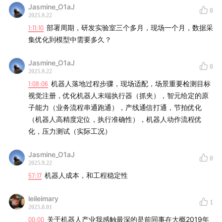
Jasmine_O1aJ
0
2025.9.22
1:11:10
部署周期，研发实验室三个多月，现场一个月，数据采
集优化到模型中需要多久？
Jasmine_O1aJ
0
2025.9.22
1:08:06
机器人落地过程步骤，现场适配，场景重要检测目标
视觉注册，优化机器人末端执行器（抓夹），智元给定的原
10:10
机器人量产困难详解：供应链、技术、一致性
子能力（业务流程串通跑通），产线通信打通，节拍优化
（机器人高精度定位，执行准确性），机器人动作流程优
12:50
为人形机器人造零部件，有哪些难点？
化，压力测试（实际工况）
16:42
自动驾驶进入深水区，人才流向机器人领域
Jasmine_O1aJ
0
2025.9.22
Part 2. 理解具身智能：什么是真·人形机器人？
57:17
机器人成本，和工程稳定性
19:08
黄仁勋对具身智能的定义：无人车、无人机、机器
leileimary
1
狗、人形机器人
2025.8.01
00:00
关于机器人产业我感触最深的是前同事在大概2019年