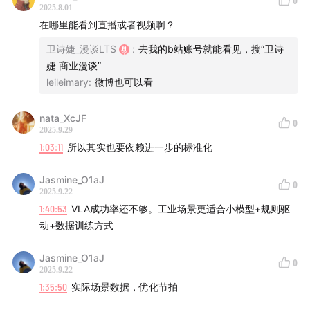
0
2025.8.01
- 通过数据飞轮实现"看一眼就会"的通用智能
在哪里能看到直播或者视频啊？
- 构建工业场景能力天梯图，渐进式拓展应用边界
卫诗婕_漫谈LTS
:
去我的b站账号就能看见，搜“卫诗
- 最终实现"人类管理机器人，机器人完成体力劳动"的生产模
（从左至右分别是：卫诗婕、王闯、邓扬、杨曾。）
婕 商业漫谈”
式
leileimary
:
微博也可以看
本期Shownotes：
🚀 **行业关键认知**
- 商业化铁三角：技术可行性×场景价值×成本合理性
nata_XcJF
Part 1. 2025，人形机器人为什么这么火？
0
2025.9.29
- 当前阶段应专注"能用"而非"炫技"，选择ROI明确的场景突
1:03:11
所以其实也要依赖进一步的标准化
破
08:26
2025，人形机器人为什么这么火？
- 需要产业耐心：如同培养三岁孩童，需持续投入成长时间
Jasmine_O1aJ
0
09:15
智元的机器人远征 A2 和 A2W，能干些什么活？
2025.9.22
1:40:53
VLA成功率还不够。工业场景更适合小模型+规则驱
动+数据训练方式
Jasmine_O1aJ
0
2025.9.22
1:35:50
实际场景数据，优化节拍