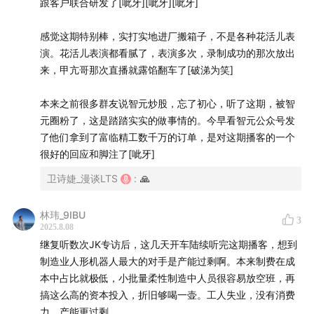
跟客户联合研发了[呲牙][呲牙][呲牙]
级机器人。它的本体研发，是由最近在二级市场大热的明
感觉这期特别棒，实打实地进厂搬箱子，不是各种花活儿表
星人形机器人公司——智元所打造，经由另一家明星创业
演。花活儿表演都看腻了，表演多次，录制成功的那次放出
公司安努智能所部署，最终落地到汽零龙头上市公司富临
来，甲亢哥那次直播就露馅翻车了[破涕为笑]
精工的工厂内。
本来之前很多群友说智元炒股，忘了初心，听了这期，被智
元圈粉了，这是踏踏实实的做事情的。今早看智元公众号发
了他们拿到了富临精工数千万的订单，是对这期播客的一个
很好的回应和脚注了[呲牙]
卫诗婕_漫谈LTS
:
🙏
林玮_9IBU
3
2025.8.08
继复听数次JK专访后，这几天开车陆续听完这期播客，想到
制造业人形机器人最大的对手是产能过剩啊。本来制费在成
本中占比就极低，小批量柔性制造中人员很容易放空班，再
搞这么高的资本投入，折旧够喝一壶。工人失业，没有消费
力，产能更过剩