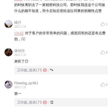
19:31
A2W是人形机器人吗？人形的定义：像人一样思考
的时候离职去了一家精密科技公司。那时候我连这个公司做
和决策
什么的都不知道，而今后知后觉给这位同事的前瞻性点赞
20:25
人形机器人是未来吗？
晞仔
1
2025.7.31
1:14:53
对于客户的非常简单的问题，感觉回答的还是有点费
22:17
去年waic，只有两家人形机器人能长时间行走
劲，😵‍💫
24:09
今年人形突飞猛进，背后的几点原因：技术、产业
康特特
0
链、大众关注度
2025.7.31
来听了😶
25:12
机器人一天写130幅书法，手没有抽筋
卫诗婕_漫谈LTS
:
🐾
26:50
有些人是看见了才相信，有些人是因为相信才看见
Flowing_qcWJ
0
2025.7.31
Part 3. 智元的2024-2025: 从量产元年，到商业元年
第一
27:47
「包工头」评价机器人干活：算上人类吃饭休息
卫诗婕_漫谈LTS
:
👏
的时间，快要追平人类了！