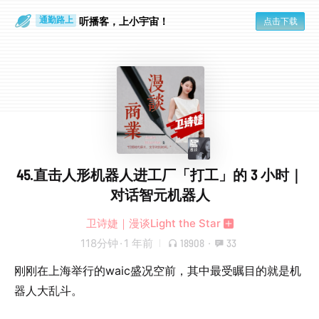
听播客，上小宇宙！
点击下载
通勤路上
眼睛好累
45.直击人形机器人进工厂「打工」的 3 小时｜
对话智元机器人
卫诗婕｜漫谈Light the Star
118分钟
·
1 年前
18908
·
33
刚刚在上海举行的waic盛况空前，其中最受瞩目的就是机
器人大乱斗。