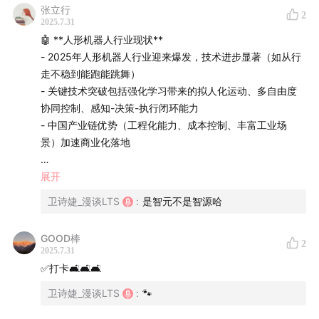
张立行
2
2025.7.31
🤖 **人形机器人行业现状**
- 2025年人形机器人行业迎来爆发，技术进步显著（如从行
走不稳到能跑能跳舞）
由于这期访谈是在工厂进行，且工厂内的产线在同时作
- 关键技术突破包括强化学习带来的拟人化运动、多自由度
业，所以一些地方的背景音可能略显嘈杂，建议最好在不
协同控制、感知-决策-执行闭环能力
- 中国产业链优势（工程化能力、成本控制、丰富工业场
戴耳机的场景下播放。
景）加速商业化落地
这期节目能让我们理解：
🏭 **工业落地实践（富灵精工案例）**
展开
- 轮式双臂机器人ARW在工厂的料箱搬运场景实现常态化作
一项技术究竟如何在工业场景中落地？
卫诗婕_漫谈LTS
:
是智元不是智源哈
业
什么是人形机器人，这个行业为何爆火，又在过去一年
- 当前能力：40秒/箱（人工30秒）、15公斤负载、24小时
GOOD棒
2
作业、自主避障纠错
中经历了怎样的飞跃式发展？
2025.7.31
- 部署挑战：节拍优化、环境适应性调试、异常处理（耗时1
✅打卡🛋🛋🛋
对于业内人来说，相信这期内容也有很多有价值的信息，
个月现场调试）
卫诗婕_漫谈LTS
:
🐾
来自最前线的应用情形、客户体验和最一手的独家访谈。
🔧 **技术核心突破**