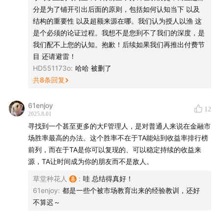
分是为了铺开引出后面的原则，包括如何认知当下 以及
结构的重要性 以及超额来源在哪。我们认为授人以渔 这
是个必须的论证过程。我想不是您到不了我们的深度，是
我们配不上您的认知。抱歉！后续如果我们再推出付费节
目 还请避雷！
HD551173o
:
哈哈 被删了
共
8
条回复
61enjoy
12
2025.8.01
寻找到一个甚至更多的大F管理人，是对普通人来说在金融市
场胜率最高的办法。这个胜率不在于TA能站到收益率排行榜
前列，而在于TA是你可以复现的、可以稳定持续的收益来
源，TA让时间成为你的朋友而不是敌人。
草堂种花人
:
哇 总结得真好！
61enjoy
:
都是一些个被市场教育出来的经验教训，还好
不算迟～