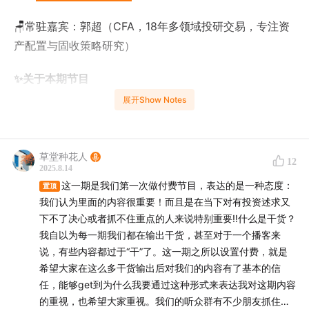
🪑常驻嘉宾：郭超（CFA，18年多领域投研交易，专注资
产配置与固收策略研究）
✨关于本期节目
展开Show Notes
今天是我们第一次尝试来录一期付费节目，因为这一期我
们要聊一个非常重要的话题：在未来几年里面，我们怎么
给自己做一个拿得住的、漂亮的组合？关于这个漂亮的定
草堂种花人
12
义，我们总结了8个字：涨得不少，跌得不多。
2025.8.14
这一期是我们第一次做付费节目，表达的是一种态度：
置顶
为什么我们选择在这个时间点，来聊这么一件重要的事？
我们认为里面的内容很重要！而且是在当下对有投资述求又
下不了决心或者抓不住重点的人来说特别重要‼️什么是干货？
首先，当下这个时间窗口非常重要。其次，我最近看到很
我自以为每一期我们都在输出干货，甚至对于一个播客来
多朋友正在持币待涨或者持币待跌再涨，其实我特别替他
说，有些内容都过于“干”了。这一期之所以设置付费，就是
们着急，他们可能正在浪费时间。更根本的是，过去二十
希望大家在这么多干货输出后对我们的内容有了基本的信
几年里，绝大多数人靠买房实现财富增长的，而当思维惯
任，能够get到为什么我要通过这种形式来表达我对这期内容
性正在被打破，好多人开始无所适从。
的重视，也希望大家重视。我们的听众群有不少朋友抓住了