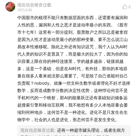
现在信息噪音过载
8
2025.8.08
中国股市的梳理不能只有数据层面的东西，还需要有漏洞和
人性的恶，漏洞和人性之恶才是波动率最小的东西。《股市
市十七年》这里有一部分提到。股票散户之所以总是被拿捏
是因为人性才是波动里最小的的那种变量。要不怎么说江山
易改本性难移呢。除此之外还有知识诅咒，我个人认为AI时
代人类的知识不是普及了，而是极大的拉大了，因为你的知
识容量上限在你的神经连接里，学的越多越杂，链接就越
多，这是一个基础，但是在AI时代，有外挂，那你的本地容
量在很多人看来就没那么重要了。可是除了自己谁能对自己
负责呢？nobody。就像一些文科生数学或者理化不好才选择
数学，反而造成数学分数的决定性优势，这种悖论何尝不是
手机时代的一个映射，那AI的能量跃迁还有基础知识储备远
超搜索引擎和移动互联网，我不敢想有多少人本地容量会萎
缩到何种地步，这何尝不是一种进化。进化不是只发生在生
物学中，社会的人也是进化，形态何尝不是发生变化。
现在信息噪音过载
:
还有一种超市罐头理论，或者生病方