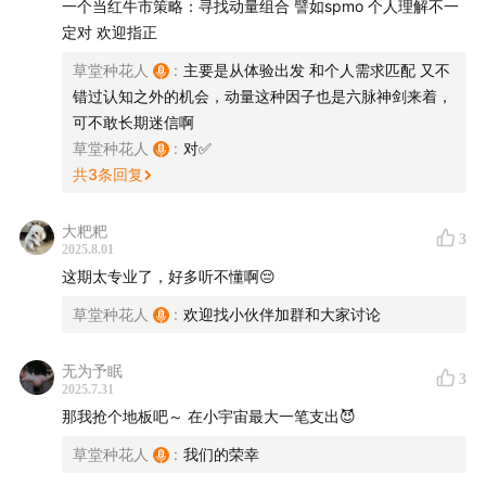
一个当红牛市策略：寻找动量组合 譬如spmo 个人理解不一
50:18
等到回调才入场？
定对 欢迎指正
52:52
均衡配置股债就可以长期持有了？
草堂种花人
:
主要是从体验出发 和个人需求匹配 又不
错过认知之外的机会，动量这种因子也是六脉神剑来着，
56:11
难以复刻的指数
可不敢长期迷信啊
草堂种花人
:
对✅
57:36
再平衡的陷阱
共
3
条回复
1:
02:49
股债双杀，并不是个罕见现象
大粑粑
3
2025.8.01
1:
06:46
锦上添花——一定要在结构的基础上获得超额
这期太专业了，好多听不懂啊😔
草堂种花人
:
欢迎找小伙伴加群和大家讨论
1:
08:05
超额有其时代性
无为予眠
3
1:
17:56
如何避免掉大坑？以为为何我们总是害怕“坑”
2025.7.31
那我抢个地板吧～ 在小宇宙最大一笔支出😈
1:
22:28
场景法：四季如春比极昼极夜更让人幸福
草堂种花人
:
我们的荣幸
1:
26:30
什么样的组合“拿得住”