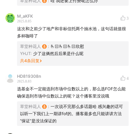
草堂种花人
:
哇 我还要上付费呢怎么办
M_aKFK
3
2025.8.05
这次和之前少了地产和非标信托两个抽水池，这句话就值很
多杯咖啡了
草堂种花人
:
🫰🏻🫰🏻🫰🏻欣慰
YHJT
:
少了这俩然后后果是什么呢
共
4
条回复
HD819308n
4
2025.8.03
选基金不一定能选到市场中位数以上的，那么选FOF怎么能
确保选到市场中位数以上的呢？这个播客里没说哦
草堂种花人
:
一次说不完那么多话题哈 感兴趣的话可
以听一下我们上一期讲fof的。播客最多也只能讲讲方法
“保证”是没法保证的
期待你的收听！有更多想听的内容，也欢迎在评论区留言