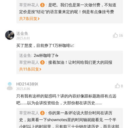
知会直接影响到未来3~5年的投资决策——这个话题实在
草堂种花人
:
是吧。我们也是第一次做付费，不知道
定价是按“结论”的语言量来定的呢！倒是有点像挂号费
太重要了。
共
7
条回复
所以，如果你听完这一期节目，不能帮你赚到远超一杯咖
送金鱼
啡的价值，我会觉得我很失败。希望这一次，常听我们节
16
2025.8.01
目的朋友，不要再错过这个好的时间窗口。
买了慧度，目前挣了1万杯咖啡📈
送金鱼
:
2w杯咖啡了☕️
草堂种花人
:
接着加油！让时间给我们更大的回报
共
11
条回复
HD214389l
8
2025.8.06
只有我有这样的疑惑吗？讲的内容好像跟标题跑得有点远
吧……以为会讲投资组合，大部份都在讲历史……
草堂种花人
:
你的第一条评论说大部分时间在讲历
史，如果看一下shownotes里的时间轴就能看见 一个半
小时以上的时间里，只有前三十分钟在讲历史，而且这部