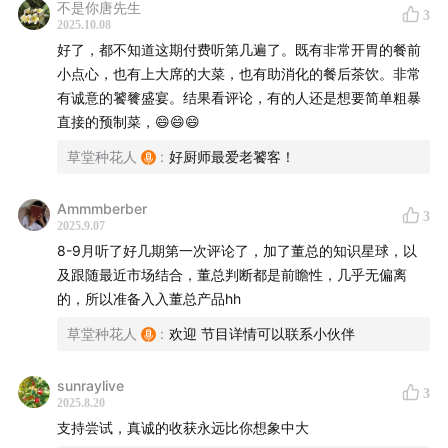
不是你唐先生
或加入听友群讨论！
3
2025.10.08
好了，都不知道这期付费听第几遍了。既有非常开胃的餐前
小点心，也有上大席的大菜，也有助消化的餐后茶饮。非常
有诚意的饕餮盛宴。结果看评论，有的人还是想要简单粗暴
直接的预制菜，😄😄😄
草堂种花人
:
好厨师最爱老饕客！
Ammmberber
3
2025.9.07
8-9月听了好几期第一次评论了，加了董总的知识星球，以
及跟随最近市场结合，董总判断都是前瞻性，几乎无偏离
的，所以准备入入董总产品hh
草堂种花人
:
欢迎 节目详情可以联系小伙伴
sunraylive
3
2025.8.20
支持尝试，真诚的收获永远比你想象中大