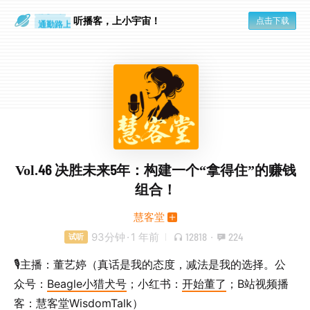
散步时
通勤路上
听播客，上小宇宙！
点击下载
Vol.46 决胜未来5年：构建一个“拿得住”的赚钱
组合！
慧客堂
93分钟
·
1 年前
12818
·
224
试听
🎙️主播：董艺婷（真话是我的态度，减法是我的选择。公
众号：
Beagle小猎犬号
；小红书：
开始董了
；B站视频播
客：
慧客堂WisdomTalk
）