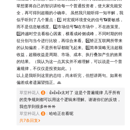
辈想要将自己的智识讲给每一个普通投资者，使大家先能安
全，再可得到超额的小确幸。 虽然我只能听得一知半解，我
似乎听到了几个重点：1️⃣ 对宏观环境变化的信号📶要敏感，
而不是信息敏感度。2️⃣市场信号📶在市场中，不在政策里。
3️⃣跨越时空去看核心因素，横看成岭侧成峰，不同时期的特
征分别与当今进行比较，再综合来看。4️⃣矫正互联网所带来
的认知偏差，不是所有🐷都能飞起来。5️⃣简单策略无法超额
收益，超额收益是周期、市场、成本、执行叠加产生的效果
的结果。（我认为这一点其实并不难理解，可以说是一个普
遍规律，不仅仅是投资如此。）
以上是我听到这里的总结，尚未听完，但想讲两句。如果有
偏差或者遗漏望指正。🙏
草堂种花人
:
👍👍👍太对了 这是个普遍规律 几乎所有
的竞争规则都可以用这个逻辑来理解。谢谢你们的反馈，
我也学到很多🤟🤟🤟
草堂种花人
:
哈哈正在看呢
共
7
条回复