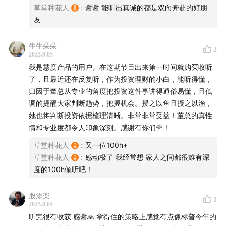
草堂种花人
:
谢谢 能听出真诚的都是双向奔赴的好朋
友
🎯时间轴
牛牛朵朵
02:02
如何定义一个漂亮的组合：涨得不少，跌得不多
2
2025.9.05
我是慧度产品的用户。在这期节目出来第一时间就购买收听
05:09
首先聊聊，怎样的财富增长速度是合理的？
了，且最近还在反复听，作为投资理财的小白，能听得懂，
归因于董总从专业的角度把投资这件事讲得通俗易懂，且低
08:08
过去几年好的赚钱窗口有哪些共性？2006-2007、
调的提醒大家判断趋势，把握机会。授之以鱼且授之以渔，
2014-2015、2019-2021
她也将判断投资依据梳理清晰。非常非常受益！董总的真性
情和专业度都令人印象深刻。感谢有你们🌹！
33:47
这一轮和前几轮有什么不一样的？
草堂种花人
:
又一位100h+
草堂种花人
:
感动极了 我经常想 家人之间都很难有深
39:26
你常听到的互联网共识，今天验证下那些是真的？
度的100h倾听吧！
39:49
风口来了，猪都能起飞——结构比牛熊更重要！
股添楽
1
2025.8.04
46:37
买宽基ETF就能躺平🤔吗？
听完很有收获 感谢🙏 拿得住的策略上感觉有点像标普今年的