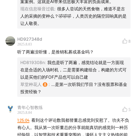
案案例。这就是AI带来信息极大丰富的负面成果。
现在信息噪音过载
:
很多人尝试的天然食物，难道不是古
人的采摘的变种么？🤣🤣🤣，人类历史的隔空回响真的是
让人敬畏。
HD927348d
8
2025.8.03
听了两遍没听懂，是推销私募或基金吗？
HD819308n
:
我也是听了两遍，感觉结论就是一方面现
在是合适的入场时机，二是需要构建组合，构建的方式可
以是买他们的FOF产品也可以自己建
草堂种花人
:
…是第一次听我们节目？没有股票和基金
投资经验？
青年心智教练
5
2025.8.04
1:25:04
看到这个评论数我都替董总感觉到安慰了。功夫不负
有心人。我从第一次听董总的分享就能真切的感觉到一种历
经险阻，以智慧和技术重重突围的，满怀人文主义热情的前