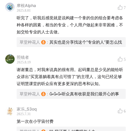
摩根Alpha
7
2025.8.01
听完了，听我后感觉就是说构建一个拿的住的组合要考虑各
种各样的因素，相当的专业，个人用户做起来非常困难，不
如交给专业的人士去做。
草堂种花人
:
其实也是分享找这个“专业的人”要怎么找
照镜者
5
2025.8.19
谢谢董总，对我来说真的很有用。起码董总是少见的能给听
众讲出“买宽基躺着真有点可惜了”的主理人，这句已经足够
证明慧课堂的听众应有更多更深的思考和认知。
草堂种花人
:
🥳🥳🥳听众真有收获是我们最开心的事
家乐_S3oq
6
2025.7.31
第一次在小宇宙付费