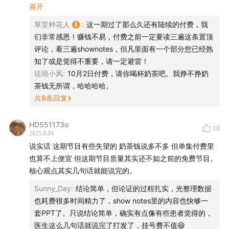
我认为的要点，并且告诉我们某一句话就值回很多很多咖
展开
所以今天，我们会分成几个部分，把这件事彻底讲透：第
啡，让我非常欣慰。有不少朋友认为不值票价，郁闷之余我
草堂种花人
:
这一期过了那么久还有陆续的付费，我
一，我们会盘点过去20多年几轮好的赚钱窗口，看看它们
反思了整个过程，突然明白了一个道理：认为哪些信息可
们非常感恩！赚钱不易，付费之前一定要读三遍这条置顶
信、哪些信息重要，原本就是认知差最大的来源，甚至高于
有哪些共性，并分析当下和过去相比，共同点和不同点在
评论，看三遍shownotes，但凡里面有一个部分您已经熟
认知本身。以后我们还会用付费形式输出重要内容，但也会
哪。第二，我们会来讨论一些所谓的“互联网共识”是不是
知了或是觉得不重要，请一定避雷！
提前做好避雷指南！我期待的是双向奔赴式的善意接纳，而
珐琅小风
:
10月2日付费，请你喝杯奶茶吧。我挣不挣奶
正确的？ 比如“风来了猪都能起飞”，或者买个宽基ETF就
不是其他，希望你也如此。我们都不要成为对方浪费时间和
茶钱无所谓，哈哈哈哈。
能躺着？在这部分，我们也会用数据告诉你，为什么结构
情绪的源头。在此感谢所有付费的朋友，更感谢那些得到了
共
9
条回复
比牛熊还重要。第三，也是最干货的部分，我们会告诉你
价值的朋友，时间会证明一切！
到底应该怎么做：怎么搭一个合理的结构？怎么保住超
HD551173o
18
额？怎么才能不掉大坑？
2025.8.04
说实话 这期节目有些失望的 奶茶钱说多不多 但单集付费里
我们最终想帮你实现的，是一个让你真正“拿得住”的组
也算不上便宜 但这期节目质量其实还不如之前的免费节目。
合。 “拿得住”是一种什么样的体验？就是你既不恐高也不
核心观点其实几句话就能说完的。
怕踏空，可以最大程度地享受到时间的价值。
Sunny_Day
:
结论简单，但论证的过程扎实，光整理数据
也耗费很多时间精力了，show notes里的内容也快够一
这一轮和之前最大的不同点在于，那个能从股市里把钱抽
套PPT了。只说结论简单，确实有点像有些患者觉得的，
走的“大抽水池”不见了，所以，当下的节点的一些新的认
医生这么几句话就说完了打发了，挂号费不值😄