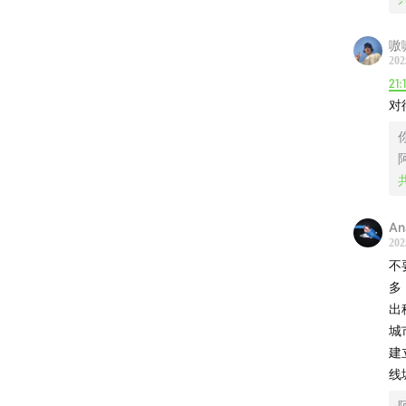
嗷
202
21:
对
An
202
不
多
出
城
建
线