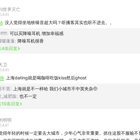
6090511，发送收听时长页面即可~
到世界灭亡
5.8.05
46
没人觉得坐地铁噪音超大吗？听播客其实也听不进去。。
ffff
:
可以买降噪耳机 增加幸福感
囖囖蓬蓬
:
降噪耳机很香
共
4
条回复
大卫
5.8.05
:06
上海dating就是喝咖啡吃饭kiss然后ghost
阿不寛
:
上海就是不一样哈 我们小城市不中英夹杂🤨
安_减肥版
:
也不一定
共
10
条回复
的明明
5.8.07
觉得年轻的时候一定要去大城市，少年心气非常重要。抓住这股不服输不