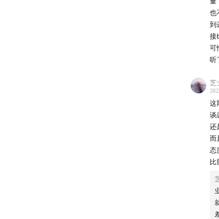
量
也
到
接
可
听
芝
202
这
谈
还
而
态
比