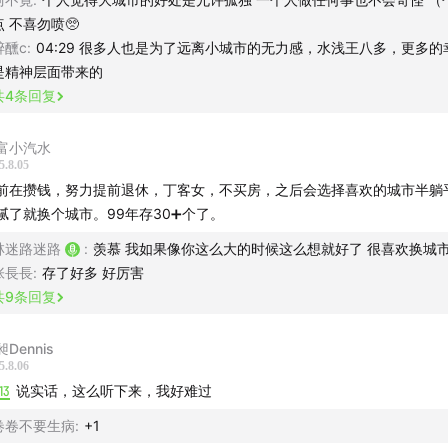
点 不喜勿喷🥺
醉醺c
:
04:29 很多人也是为了远离小城市的无力感，水浅王八多，更多的
是精神层面带来的
共
4
条回复
富小汽水
5.8.05
前在攒钱，努力提前退休，丁客女，不买房，之后会选择喜欢的城市半躺
腻了就换个城市。99年存30➕个了。
林迷路迷路
:
羡慕 我如果像你这么大的时候这么想就好了 很喜欢换城
张長長
:
存了好多 好厉害
共
9
条回复
Dennis
5.8.06
13
说实话，这么听下来，我好难过
加入我们的听友群聊天，但需要有收听本节目十小时以上的收听
卷卷不要生病
:
+1
是真的拉人太累了啦！收听时长在个人主页里可以查看哦），只