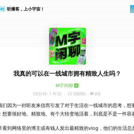
步时
听播客，上小宇宙！
勤路上
我真的可以在一线城市拥有精致人生吗？
M字闲聊
58分钟
·
1 年前
108095
·
818
我们因为一封听友来信而引发了对于生活在一线城市的思考，想
；想要很好地、精致地、有个大转变地活着，到底是不是一件容
常看到网络里的博主或有钱人发出最精致的vlog，他们的生活总