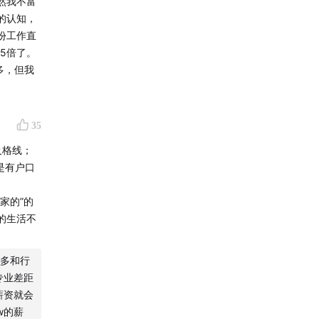
然我不富
的认知，
份工作直
.5倍了。
多，但我
35
及格线；
是有户口
家的”的
的生活不
更多和行
专业差距
薪资就会
w的薪