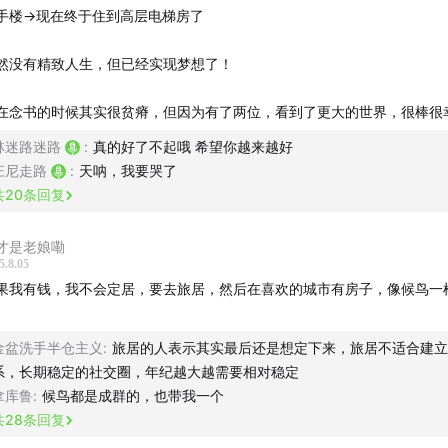
乎到了大城市才能实现。回头看，一切都离不开命运的推动。
手楼→现在终于住到高层电梯房了
城市，生活不易
然没有精致人生，但已经实现梦想了！
租房开始被打击。房租与通勤时间如何平衡？租房竟有鄙视链？
在念书的时候其实很贫瘠，但因为有了两位，看到了更大的世界，很棒很
林迷路迷路
:
真的好了不起哦 希望你越来越好
了在大城市站稳脚跟，想办法挣钱，甚至和别人借钱
庄尼走路
:
天呐，我要哭了
共
20
条回复
交媒体上超一线城市的生活看似光鲜，背后的心酸只有自己知
力在超一线有多重要？
才是老娘嘞
5.8.05
果我有钱，我不会定居，要去旅居，然后在喜欢的城市有房子，像候鸟一
彩和缤纷的生活完全离不开好朋友
。
轻人在一线城市或许会遇到改变自己人生的贵人
金盆洗手半仓主义
:
旅居的人表示其实最后还是想定下来，旅居不适合建立
系，长期稳定的社交圈，年纪越大越需要相对稳定
城市会让人更孤独
拿库鲁
:
候鸟都是成群的，也带我一个
共
28
条回复
线城市的情感模式：快、轻、多