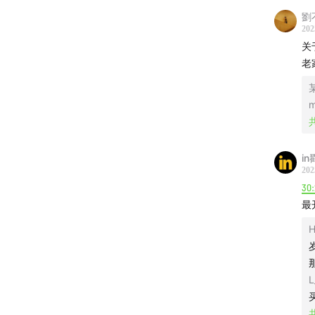
劉
44:38
一
202
关
49:28
大
老
51:21
离
m
也欢迎
in
只需点
202
30
最
H
L