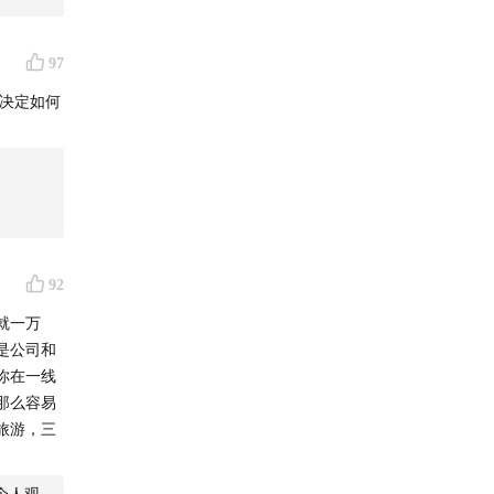
97
决定如何
92
就一万
是公司和
你在一线
那么容易
旅游，三
个人观