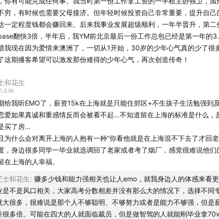
，你有可能完成任何事。我当时第一份工作拿工资的一半租主卧独卫，虽
不穷，有时候也需要父母接济。但年轻时候投资自己非常重要，提升自己
达一定程度钱都会赚回来。后来我事业发展超级顺利，一年半晋升，第二
base翻快3倍，半年后，我YM前北京最后一份工作总包已经是第一年的3
惜我现在因为爱情来澳洲了，一切从1开始，30岁的少年心气真的少了很
了这期播客希望可以激发那份难得的少年心气，再次创造传奇！
士和花生
5.8.06
期给我听EMO了，薪资15k在上海就是只能住郊区+不生孩子生活勉强到
恋爱如果真诚和重感情反而会被看不起…不知道留在上海的标准是什么，
是买了房…
且为什么会对离开上海的人抱有一种“你看他就是在上海混不下去了才回老
度，身边很多同学一毕业就选调回了老家或者考了烟厂，感觉很难说他们
留在上海的人幸福。
芝士和花生
:
赚多少钱和能力强相关也让人emo，就我身边人的体感来看
业是不是风口相关，大家高考分数相差并没有那么大的情况下，选择不同
就大很多，很难说是那个人不够聪明、不够努力或者是能力不够强，但是
差很多倍。可能在四大的人就面临裁员，但是做智驾的人就能刚毕业拿70