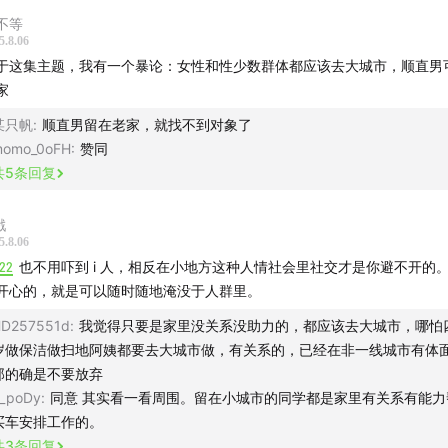
不等
切条件都可以为事业让路
5.8.06
于这集主题，我有一个暴论：女性和性少数群体都应该去大城市，顺直男
城市的上限很高，抓住一次机会即可飞升
家
某只帆
:
顺直男留在老家，就找不到对象了
不开大城市的人
omo_0oFH
:
赞同
共
5
条回复
更多的听友朋友给我们投稿来信，我们有投稿小程序啦！
戳
击：
www.wjx.cn
即可跳转到投稿啦~
5.8.06
:22
也不用吓到 i 人，相反在小地方这种人情社会里社交才是你避不开的
开心的，就是可以随时随地淹没于人群里。
D257551d
:
我觉得只要是家里没关系没助力的，都应该去大城市，哪怕
岁做保洁做扫地阿姨都要去大城市做，有关系的，已经在非一线城市有体
那的确是不要放弃
_poDy
:
同意 其实看一看周围。留在小城市的同学都是家里有关系有能力
买车安排工作的。
共
3
条回复