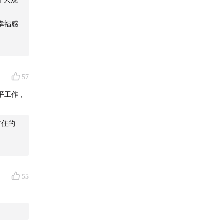
幸福感
57
平工作，
市住的
55
记录（不
需添加