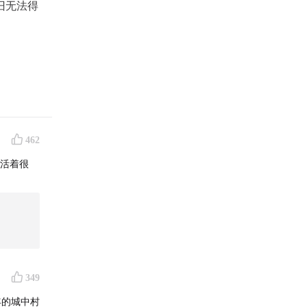
旧无法得
462
，还是
“活着很
市生活
349
致生
年的城中村