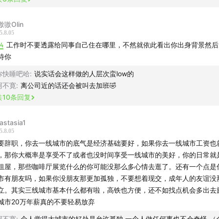
嗷嗷Olin
5.8.05
14
工作时不要透露给同事自己住在哪里，不然就依此看出你出身背景然后
待你
你快睡吧哈
:
说实话会这样做的人层次蛮low的
阿不寛
:
离公司近的话还会被叫去加班🤣
共
10
条回复
astasia1
5.8.05
要辞职，你去一线城市的底气是经济基础要好，如果你去一线城市工资也
，那你大概率是享受不了或者也没时间享受一线城市的美好，你的日常就
租屋，那些咖啡厅展览什么的你可能没那么多心情去逛了。还有一个点是
市有朋友吗，如果你没朋友那更加孤独，不要想着现交，成年人的友谊没
立。其实三线城市基本什么都有啦，高铁也方便，还不如找点机会多出去
城市20万年薪真的不要轻易放弃
阿不寛
:
个人觉得大城市的好处是允许孤独 一个人做任何事也不会奇怪 （