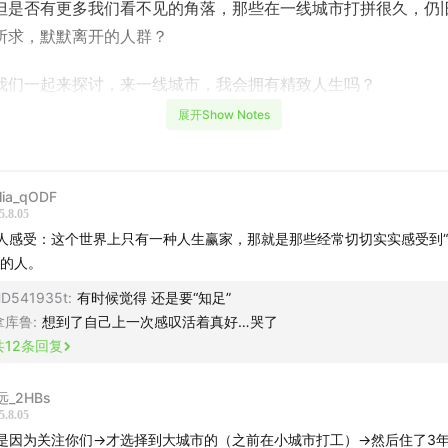
但是否有更多我们看不见的角落，那些在一线城市打拼很久，仍
所求，默默离开的人群？
我们一起来探讨，来一线城市，我会拥有精致人生吗？
展开Show Notes
致时刻：
者来信也让我们陷入回忆，是否该去一线城市？
lia_qODF
5.8.05
城市与大城市之间的不同：深圳、北京、上海，是享受精彩生活
人感受：这个世界上只有一种人生赢家，那就是那些经常切切实实感受到
市做 燃料？
”的人。
D541935t
:
有时候觉得 还是要“知足”
么样的人适合大城市
拿库鲁
:
想到了自己上一次感叹活着真好…哭了
共
12
条回复
尼：好高骛远的性格或许能带着我们去更高的地方。带着对大城
，多艰难都想要努力留下。
远_2HBs
5.8.05
路：觉得自己有些不一样，在大城市也能找到同类。幻想中的精
是因为关注你们→才选择到大城市的（之前在小城市打工）→然后住了3