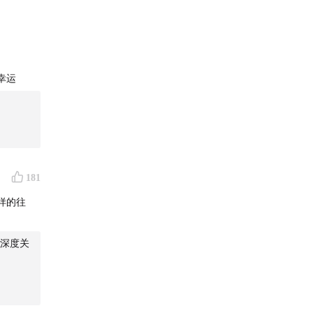
幸运
道
181
样的往
深度关