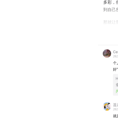
多彩，
到自己
那就让
本期精
00:30
读
Ce
202
3:03
大
个
给大城
好
H
到底什
8:20
庄
的憧憬
遥
202
11:02
迷
就