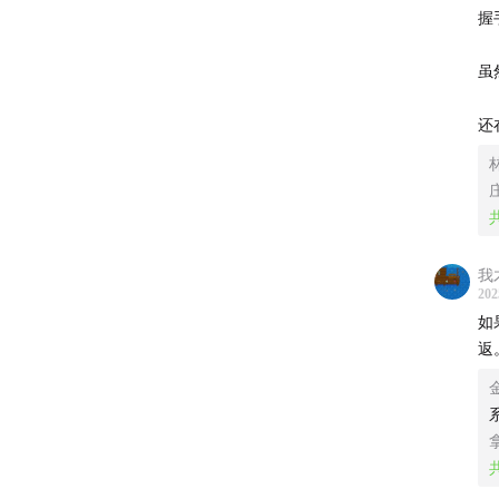
活，似
握
初到大
虽
14:18
从
还
22:06
为
25:18
社
交际能
我
202
如
25:48
精
返
30:33
年
36:31
大
37:11
一