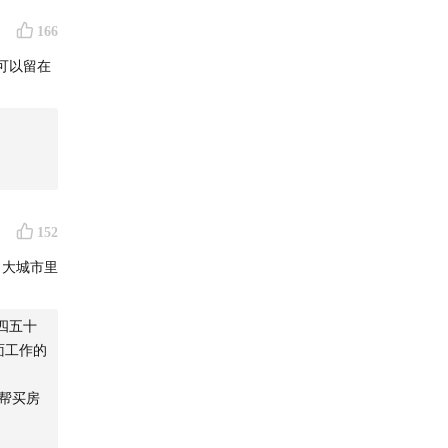
166
可以留在
152
。大城市里
四五十
面工作的
帮买房