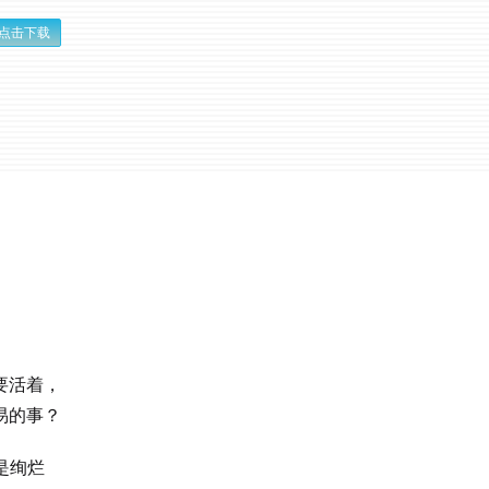
点击下载
要活着，
易的事？
是绚烂