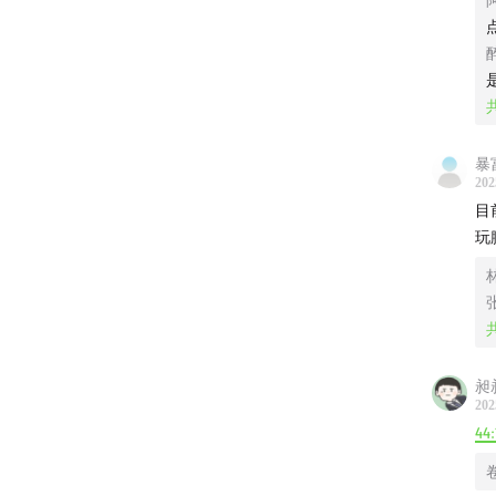
暴
202
目
玩
昶昶
202
44:
也欢迎
是拽，