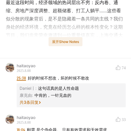
最近这段时间，经济领域的热词层出不穷：反内卷、通
缩、房地产深度调整、超额储蓄、打工人躺平……这些看
似分散的现象背后，是不是隐藏着一条共同的主线？我们
身处的经济环境，究竟在经历怎么样的根本性变化？这期
节目，我们非常荣幸邀请到一位重量级嘉宾，上海交通大
展开Show Notes
学、上海高级金融学院金融学教授、副院长——朱宁教
授，来跟我们一起聊聊这些现象背后隐藏的暗线。
朱宁教授长期深耕于投资者行为和资产泡沫研究，他的著
haitaoyao
74
2025.8.08
作《刚性泡沫》在业内影响深远。尤其值得一提的是，这
25:38
好的时候不想改，坏的时候不敢改
本书在2016年首次出版时，就精准预言了我们后来在房地
Daniel丨
:
这句话真的是人性命题
产、金融等领域所目睹的诸多挑战。首次出版到现在将近
康克由
:
中肯的，一针见血的
十年的时间，现实也发生了显著的变化：房价持续下行、
共
3
条回复
土地财政压力增加、部分行业产能过剩问题凸显、年轻人
对未来的预期也在悄然转变。
haitaoyao
33
2025.8.08
2024年，朱宁教授出版了《刚性泡沫》增订版，结合最新
18:04
刚需 是个伪命题。 只有有效需求和无效需求