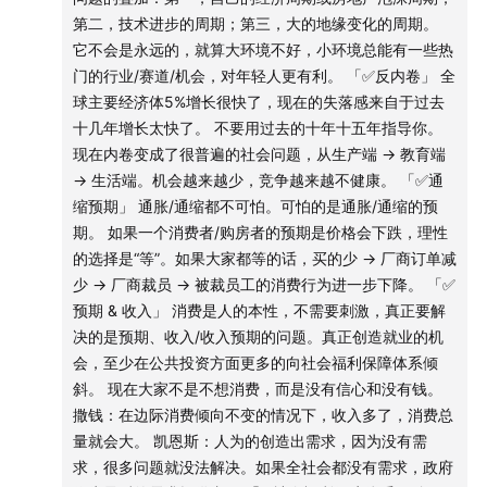
品，同时没有卖空机制。
38:11
重大的宏观历史事件，会塑造一整代人的投资理念
第二，技术进步的周期；第三，大的地缘变化的周期。
追涨杀跌，天真的线性外推的思维模式，和一个波动的资产
它不会是永远的，就算大环境不好，小环境总能有一些热
价格和经济的周期，特别不一致。
43:32
越来越卷的中国制造业，是怎么发展成现在这样
门的行业/赛道/机会，对年轻人更有利。 「✅反内卷」 全
投资是一项反人性的活动，是和自己的人性做斗争。
的？
球主要经济体5%增长很快了，现在的失落感来自于过去
叙事 - 事后追认的一种解释。
十几年增长太快了。 不要用过去的十年十五年指导你。
45:59
比起实际的通缩，更可怕的是对于通缩的预期
现在内卷变成了很普遍的社会问题，从生产端 → 教育端
「✅刚需 - 伪概念」
→ 生活端。机会越来越少，竞争越来越不健康。 「✅通
在过去大量的市场需求里，很大一部分是投资性或投机性需
49:11
消费是人的本性，最关键的难点是要解决通缩预期和
缩预期」 通胀/通缩都不可怕。可怕的是通胀/通缩的预
求。
期。 如果一个消费者/购房者的预期是价格会下跌，理性
收入增长的问题
高盛：稳态状态下，每年新房销售5亿m²。
的选择是“等”。如果大家都等的话，买的少 → 厂商订单减
为什么在上海买个房是刚需？为什么买个劳斯莱斯不是刚
少 → 厂商裁员 → 被裁员工的消费行为进一步下降。 「✅
53:20
通过各种模式完善社会福利保障体系，可以有效地
需？
预期 & 收入」 消费是人的本性，不需要刺激，真正要解
保障消费
有效需求：买得起的需求。
决的是预期、收入/收入预期的问题。真正创造就业的机
过去一段时间很多人即使买不起也要买，因为房地产是投机
会，至少在公共投资方面更多的向社会福利保障体系倾
57:38
在“反内卷”的大背景下，究竟什么样的企业会被出
品/投资品。
斜。 现在大家不是不想消费，而是没有信心和没有钱。
清？
按正常商品角度，价格下跌需求增加，但房地产恰恰相反，
撒钱：在边际消费倾向不变的情况下，收入多了，消费总
价格下跌1/3左右，需求下降的更多。
量就会大。 凯恩斯：人为的创造出需求，因为没有需
61:02
通过金融改革，让更多民企享受到优惠的贷款条件
求，很多问题就没法解决。如果全社会都没有需求，政府
「✅租户」