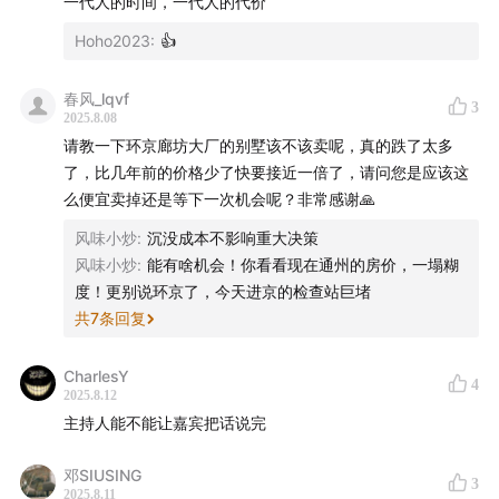
一代人的时间，一代人的代价
Hoho2023
:
👍
春风_lqvf
3
2025.8.08
请教一下环京廊坊大厂的别墅该不该卖呢，真的跌了太多
了，比几年前的价格少了快要接近一倍了，请问您是应该这
么便宜卖掉还是等下一次机会呢？非常感谢🙏
风味小炒
:
沉没成本不影响重大决策
风味小炒
:
能有啥机会！你看看现在通州的房价，一塌糊
度！更别说环京了，今天进京的检查站巨堵
共
7
条回复
CharlesY
4
2025.8.12
主持人能不能让嘉宾把话说完
邓SIUSING
3
2025.8.11