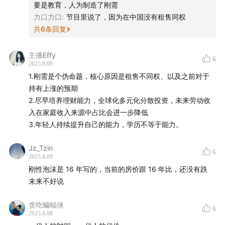
要是教育，人为制造了刚需
力口力口
:
节目里说了，因为在中国没有租售同权
「✅消费」
共
6
条回复
在国内消费，似乎变得越来越物超所值。
一旦居民的预期发生变化以后，会影响财富效应，会带动自
主播Effy
己的消费行为的变化。
6
2025.8.09
看待一个经济和金融事务，一定要用历史的视角和国际的视
1.刚需是个伪命题，核心原因是租售不同权、以及之前对于
角。
持有上涨的预期
第一，未来看待工作、教育的态度发生了很大的变化。现在
2.尽早培养理财能力，全球化多元化分散投资，未来劳动收
年轻的朋友会觉得，再怎么努力可能也达不到父辈的高度，
入在家庭收入来源中占比会进一步降低
或享受不到父辈当时享受的红利。躺平就好，还不如做点自
3.年轻人持续提升自己的能力，学历不等于能力。
己喜欢做的事情。
第二，年轻一代看待房地产的态度发生了根本性的改变。第
Jz_Tzin
6
一，付了首付可以拿不到房；第二，你可能交了首付，掏空
2025.8.09
了六个钱包，也很幸运拿到了房，但供不起房了；第三，过
刚性泡沫是 16 年写的，当前的房价跟 16 年比，还没有跌
去5年很多地方房价腰斩，房子是一个风险资产，而且可能把
未来不好说
过去多少年赚的钱全赔进去。对房子有天然的回避，甚至逃
避心态。
贪吃蝙蝠侠
6
2025.8.08