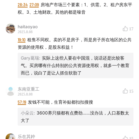
思考维度和穿透现象看本质的视角。接下来就让我们进入
28:34
27:09
房地产市场三个要素：1、供需。2、租户房东平
这期节目。
权。3、土地财政。其他的都是噪音
haitaoyao
17
2025.8.08
本期对话
19:10
租售不同权。卖的不是房子，而是房子所在地区的公共
资源的使用权，是股东权益！
朱宁｜上海交通大学、上海高级金融学院金融学副院长
Gary葛瑞
:
实际上这些人要在中国混，说话还是比较客
气。买房哪有什么特别的公共资源使用权，就多一个教育
杨天楠｜「听懂涨声」主理人
而已，说白了是让人抓住软肋了
东南亚重工
15
2025.8.08
时间轴：
57:19
发钱不可能，生育补贴都扣扣搜搜
小朵云
:
3600养只猫都有点费劲……没办法，人口基数太
05:00
时隔8年再版的《刚性泡沫（增订版）》，在观点上
大了
有哪些更新？
乐在其鈡
08:45
为什么之前喊了这么多年的打破刚兑、戳破泡沫，
15