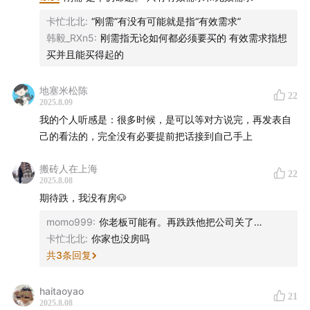
的经济图景，更新了许多对当下的关键判断，比如“反内
卡忙北北
:
“刚需”有没有可能就是指“有效需求”
卷”与供给侧改革的关系，政府在金融领域的隐性担保，以
韩毅_RXn5
:
刚需指无论如何都必须要买的 有效需求指想
及，朱宁教授坚持认为房地产调整远未到位，甚至预言价
买并且能买得起的
格可能还有20%-30%的下行空间。
地塞米松陈
22
2025.8.09
在这期节目中，朱宁教授坦诚地分享他的研究框架和最新
我的个人听感是：很多时候，是可以等对方说完，再发表自
的思考。关于房地产，当前的调整进行到了哪一步？未来
己的看法的，完全没有必要提前把话接到自己手上
的路径会怎样？我们常说的“刚需”真的是刚需吗？关于通
缩与反内卷，为什么说对于通缩的预期可能比通缩本身更
搬砖人在上海
22
可怕？如何打破这种负向循环？最后，关于代际差异与当
2025.8.08
期待跌，我没有房🐶
下的人生选择：面对与父母辈截然不同的经济周期，年轻
一代的机会在哪里？
momo999
:
你老板可能有。再跌跌他把公司关了…
卡忙北北
:
你家也没房吗
无论你是密切关注宏观经济的趋势动向，正在为个人投资
共
3
条回复
决策而纠结，还是渴望理解我们共同经历的这个时代变
haitaoyao
局，这期与朱宁教授的深度对话，都将为你提供系统性的
21
2025.8.08