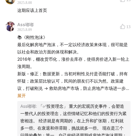
2025.8.08
大家一直不相信？
这期应该上首页
12:41
房地产是泡沫之王，因为这是最复杂的资产
Ass嘟嘟
13
2025.8.09
17:05
所谓的“刚需”，其实是一个伪概念
📚《刚性泡沫》
最后化解房地产泡沫，不一定以经济政策来体现，很可能是
18:34
对租户权利的保障，是调控房地产市场的一个重要
以社会和政治方面的体现和解决。
机制
2016年，棚改货币化，涨价去库存，使得房价进入新一轮上
涨周期。
24:28
新版 - 修正：数据更新，当初对刚性兑付是否能打破，持有
当房子卖不动之后，土地财政就会陷入恶性循环
怀疑；政策层比较认可，民间的朋友们不以为然。政策建
26:51
房子还会不会再往下跌？跌到什么程度才可以入
议，打破刚兑 → 救助房地产市场，防止房地产市场进一步下
滑。
展开
手？
人的亲身经历，会改变人的风险偏好和投资行为。
Ass嘟嘟
:
「✅投资理念」 重大的宏观历史事件，会塑造
在做决定的时候，参照系（赚钱 or 亏钱）特别重要。
31:21
形成泡沫最重要的原因就两个字——预期
一整代人的投资理念，这些情绪记忆和他们的投资行为紧
密相连。 经济就是有周期的，在上升和扩张期，红利就
「🏠房地产」
35:26
在国内消费，似乎变得越来越物超所值
多一些。在衰退和停滞期，挑战就多一些。 现在是三个
泡沫之王：是最复杂的资产。不是一个简单的投资品、消费
问题的叠加：第一，自己的经济周期或房地产泡沫周期；