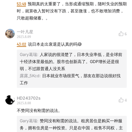
中国：2017~2027左右，还有2年。
53:49
预期真的太重要了，当形成通缩预期，随时失业的预期
按照国际惯例评价房地产价值体系（房价对收入比、房价对
时，就算收入暂时没有下跌，甚至微涨，也不敢增加消费，
房租的比例），我国目前的房价仍远远高于国际水平。
只敢超额储蓄。。
21年彭博社数（房价对收入比）：深圳46年、北京42年、上
海40年、广州35年。
一叶凡星
6
2025.8.09
43:02
说日本走出衰退是认真的吗😅
「✅预期」
形成泡沫最重要的原因。只要预期XX会涨，现在再怎么贵都
Gary葛瑞
:
人家说的很清楚了，日本失业率低，是全球前
不在乎。
十经济体里最低的。股市也创新高了。GDP增长还是很
如果不是因为这十年的上涨，任何一个有理智的人，愿意花
弱，不过跟普通人没关系
30年的收入买套房，都很难想象。
露露_5Kcd
:
日本就业市场很景气，朋友在那边说很好找
刚性泡沫对中国特别适用，房价上涨 → 才能卖地 → GDP发
工作
展。
即使房地产调整到真正的完全出清，房价对收入比和房价对
HD243702s
4
租金比例也不能收敛到全球的平均水平。
2025.8.08
社会心态：当大家都相信房价不会跌的时候，房价可能真的
不赞同没有刚需的说法。
不会跌。但最近游戏规则改变了，现在大家都相信房价不会
Gary葛瑞
:
赞同没有刚需的说法。租房居住是购买一种服
涨，如果这个信念坚持久了之后，房价可能就真的不会涨
务，拥有住房是一种投资。只是在中国，租售不同权，主
了。