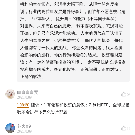
短期注重平衡供需关系，中长期让租房（同权）成为房地产
机构的生存状态、利润率大幅下降。 从理性的角度来
市场的重要消费方式。
说，行业的高质量发展是件好事儿，但谁都不愿意被出清
掉。 「✅年轻人」 提升自己的能力（不等同于学位），
「✅买房」
对世界、未来有自己的思考。 我不喜欢悲观，悲观可能
1）你买的第一套房，永远都不是投资
正确，但是只有乐观才能成功。 人生的勇气在于认清了
第一套房，满足生活需要，让你能更好的拓展自己的事业，
人生的本质之后，仍然热爱生活。 每代人的机会，每代
能有更好的收入增长，适应现在的生活方式，帮助自己在生
人也都有每一代人的挑战。 你怎么看待问题，很大程度
活/职业上能够进一步的成长。
会影响你的选择、你的行为和最终的结果。 投资理财建
2）你有几套房？
议：有一定的储蓄和投资的习惯，一定不要低估长期投资
如果有一套，不用太纠结或过于思考；
复利增长的威力。多元化投资。 正视问题，正面对待，
如果有多套，你的房子在哪里？一二线城市，可以考虑考
正确的解决。
虑，低县级城市，尽早变现。
3）会不会跌？还会跌
白白白白贲
9
24年初，判断房价还要调整3~5年，下跌20%~30%。现在
2025.8.09
已经下跌15%，跌了18个月，仍然坚持当时的判断，如果处
1:08:20
建议：1.有储蓄和投资的意识；2.利用ETF、全球型指
理不好，可能会超出该预期。
数基金进行多元化资产配置
一些主要经济体，房地产泡沫从顶端到谷底大概平均10年。
所有的新兴市场国家，面对第一次房地产大周期时，持续时
花火09
8
间特别长，十年甚至超过十年。
2025.8.09