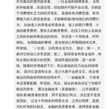
作为最后的需求提供者。 「✅社会福利保障体系」 全民
65:33
从个人的微观处境来看，当代的年轻人能够为自己
居住需求，很容易通过租房完成。
的补贴政策，应该出现，但短期内可能不会出现。仍然处
做些什么？
国内的问题是，租户和业主不同权。一线城市卖房时卖的不
于消费增长乏力的经济现实。 直接给有消费意愿、有消
是简单的居住权利，还有非常稀缺的公共设施的享有权利。
费能力的人群发放资金，才能够刺激/推动他们的消费行
68:50
空气房东：保障性租赁住房。
打破刚性兑付之后，才会倒逼大众形成投资理财意
为。 比如老人的养老金和退休金、老人的医疗费用、小
对租户权利的保障，是化解泡沫、调控房地产市场的重要机
识
孩的教育费用，婴幼儿的教育费用，在找工作的人在就业
制，也是社会进步的反应。
之间的补贴和再就业的培训。 经济是一个有机体，环环
教育：中国的房价绑定了一个孩子的就学权利。
相扣。 短期能做的事情，是先把信心和预期扭转过来。
冲击：教育是否能改变命运/生活的想法发生了改变；人口的
即发钱。 「✅出清」 以民营企业为主。 国企：第一，大
下降趋势。
家对它的信心非常坚固；第二，获得资金和资金成本，和
民企相比有很大的优势。 国进民退的趋势，进一步持
「✅土地财政」
续。随着经济增速的下行，民企面临的压力还会持续增
上海在全国省级区划里，对土地依存度最低。经济比较多
加。 因为它是国有企业，至少大家不会挤兑它。民企很
元，相对健康发展的方向。
难达到和政府同样的信用水平。 「✅金融改革」 只有资
低县级城市：如果土地收入是最重要的财政收入，越卖不出
本还需要配额，即贷款。民企、国企的身份决定了你能不
地 → 经济越不增长 → 越要靠卖地，恶性循环。
能达到资本。 通过金融改革（直接融资），让市场通过
房地产泡沫问题、债务（地方债务）问题，是一个硬币的两
借款者/融资者的资质，而不是国企/民企，决定是不是发
面。
放贷款。 过去十年很多的明星企业，之所以明星，是因
没有一个全国性的房地产市场，因城施策。
为杠杆加的比较足。 金融的高质量发展，使得很多金融