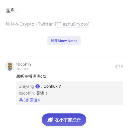
嘉宾：
铁柱在Crypto (Twitter
@TiezhuCrypto
)
主播：
展开Show Notes
Vivienne (Twitter
@Vivienne_smile
)
痴coffin
Coral (Twitter
@Coral_Liu2000
）
0
2025.8.11
想听主播讲讲cfx
Zhiyang (Twitter
@zhiyangxyz
)
Zhiyang
:
Conflux？
Twitter：
@0x_cryptoria
痴coffin
:
是滴！
共
3
条回复
小助手微信：trifoliumlabs
在小宇宙打开
微信公众号：Cryptoria加密投研