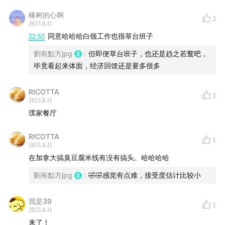
橡树的心啊
2
听友群 “璞真花园茶座”：可以添加微信liuufangyy注明“加
2025.8.11
听友群”
22:50
同意哈哈哈白领工作也很草台班子
劉有點方jpg
:
但即便草台班子，也还是趋之若鹜吧，
小红书：
YouDFang11
毕竟看起来体面，经济回馈还是要多很多
IG：
likethewayur_podcast
RICOTTA
2
2025.8.11
璞家餐厅
RICOTTA
1
2025.8.11
在加拿大搞臭豆腐米线有没有搞头。哈哈哈哈
劉有點方jpg
:
🤣🤣感觉有点难，接受度估计比较小
我是39
1
2025.8.11
来了！