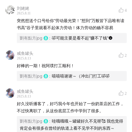
38:24
当我说“洗碗”，你可能并不明白我的意思
刘姥姥
4
2025.8.11
48:33
“疼痛”可能是一个私人感受，但肯定不是一个私人语
突然想送个口号给你“劳动最光荣！”想到“万般皆下品唯有读
言
书高”谷子里就看不起体力劳动！体力劳动的确不容易
劉有點方jpg
:
🤣可能主要是看不起“赚不了钱”🌚
55:44
当作为顾客和作为服务员面对“小费”的心态感官的不
同
咸鱼罐头
2
2025.8.13
01:06:05
西蒙娜·薇伊作为少数亲力亲为参与过体力劳动的
好棒的一期！祝阿璞打工顺利！
女性学者
劉有點方jpg
:
嘻嘻嘻谢谢～（冲出门打工🤣🤣
01:11:05
劳动不可避免地与苦难和痛苦相伴
咸鱼罐头
2
2025.8.13
01:13:40
劳动虽然是痛苦的根源，但也是通向意义和超越
好久没听播客了，好巧我今年也开始了一份奶茶店的工作，
的道路
不过快离职了，从这份底层工作中学到了很多。
01:19:40
劉有點方jpg
“家”的意思也基于“身份”
:
哇哦哦哦～罐罐好久不见呀🥰 我也觉得
肯定会有很多在曾经的轨道上看不见学不到的东西～