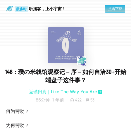
听播客，上小宇宙！
点击下载
散步时
通勤路上
146：璞の米线馆观察记 – 序 – 如何自洽30+开始
端盘子这件事？
返璞归真｜Like The Way You Are
86分钟
·
1 年前
422
·
53
何为劳动？
为何劳动？