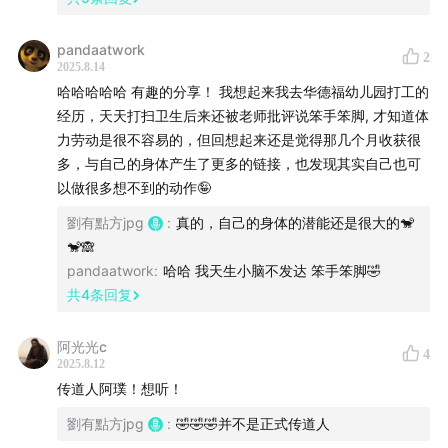
璞：温哥华
pandaatwork
2
【时间轴】
2025.8.14
哈哈哈哈哈 有趣的分享！ 我想起来我去华德福幼儿园打工的
04:57
虽然我们常说“养活自己不难”，但也会纠结“难道真
经历，天天打扫卫生后来还被老师批评说笨手笨脚, 才知道体
力劳动是很不容易的，但回想起来还是觉得那几个月收获很
的要去端盘子吗？”
多，与自己的身体产生了更多的链接，也发现其实自己也可
以做很多想不到的动作🤪
13:08
餐厅打工成为一个愿意去做的选项，与身边人的直
观影响分不开
劉有點方jpg
:
真的，自己的身体的潜能还是很大的🐒
🐒🙈
24:21
对于直至要面对被评判和审视的流程的疲惫
pandaatwork
:
哈哈 我天生小脑不发达 笨手笨脚🤣
共
4
条回复
27:00
在一个看起来最不适合的年纪体验最原始的劳动
阿光光c
4
30:00
想想“伟人如何决定去打工”（？
2025.8.12
传道人阿璞！想听！
31:20
介绍一下维特根斯坦和他的语言哲学
劉有點方jpg
:
🤣🤣🤣并不是正式传道人