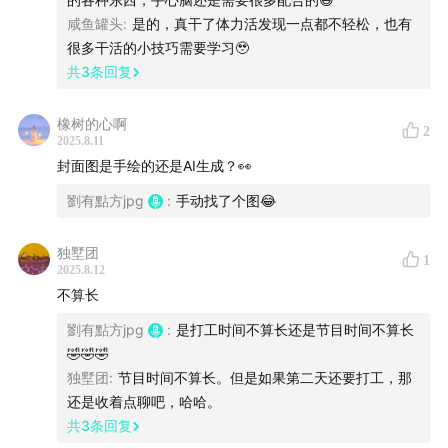
2024】
咸鱼罐头
:
是的，真干了体力活发现一点都不轻松，也有
很多干活的小技巧需要学习🥹
《翻转电台》
【播客】- 翻电2.0第二章 重新理解语言
共
3
条回复
（维特根斯坦哲学）
橡树的心啊
2
【关联回顾】
2025.8.11
封面图是手绘的还是AI生成？👀
返璞归真060：一篇日记，去看望路易斯，写在晃晃悠悠
劉有點方jpg
:
手动找了个图😂
的29岁
独墅团
1
返璞归真045：番外｜害怕自己烂掉？自恋是一切的根
2025.8.12
源…
不算长
劉有點方jpg
:
是打工时间不算长还是节目时间不算长
【收听互动】
🤣🤣🤣
独墅团
:
节目时间不算长。但是如果第二天还要打工，那
小宇宙、网易云音乐、苹果播客、Spotify 等 音频平台 &
还是收着点聊吧，哈哈。
泛用型客户端 搜索“返璞归真”订阅收听，并留言与我们互
共
3
条回复
动。