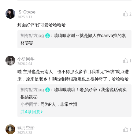
【音乐】
IS-Ctype
2
2025.8.13
ATEEZ – WORK
封面好评!好可爱哈哈哈哈
FORREST FRANK – HOME
劉有點方jpg
:
嘻嘻嘻谢谢～就是懒人在canva找的素
材🤣🤣
Relaxing Jazz & Blue Musics – Hong Kong’s Night
小桥同学
1
【相关提及】
2026.2.04
哇 主播也是云南人，怪不得那么多节目我看见“米线”就点进
路德维希·维特根斯坦
（1889-1951）
来，原来是老乡！聊出维特根斯坦也是很神奇了，哈哈哈哈
劉有點方jpg
:
哇哦哦哦哦！老乡好🤩（我这说话确实
奥地利哲学家，分析哲学与语言哲学的重要奠基者，被誉
很跳跃🤣
为20世纪最具影响力的思想家之一。他的主要著作包括
小桥同学
:
同为P人，非常丝滑
《逻辑哲学论》和《哲学研究》，前期聚焦逻辑与语言的
共
4
条回复
形式结构，后期则转向日常语言的使用及其意义。他强调
语言在实践中的作用，提出“语言游戏”和“生活形式”等概
载月空船
1
2025.8.28
念，对哲学方法和问题的理解带来革命性转变，深刻影响