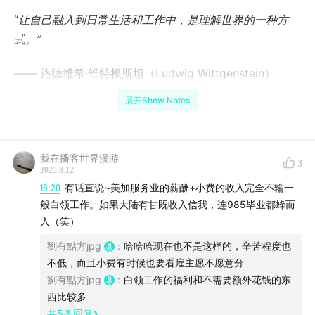
“
让自己融入到日常生活和工作中，是理解世界的一种方
式。”
—— 路德维希·维特根斯坦（Ludwig Wittgenstein）
展开Show Notes
“
劳动是一种基本的灵魂需求，它应该是自由和创造性的，
而不是压迫性的。”
我在播客世界漫游
—— 西蒙娜·薇伊（Simone Weil）
3
2025.8.12
18:20
有话直说~美加服务业的薪酬+小费的收入完全不输一
【预警】
般白领工作。如果大陆有甘既收入信我，连985毕业都蜂而
入（笑）
本期单口碎碎念
劉有點方jpg
:
哈哈哈现在也不是这样的，辛苦程度也
啰嗦重复且发散
不低，而且小费有时候也要看雇主愿不愿意分
劉有點方jpg
:
白领工作的福利和不需要额外花钱的东
【录音坐标】
西比较多
共
5
条回复