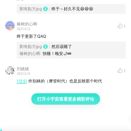
劉有點方jpg
:
终于～好久不见😆😆😆
橡树的心啊
1
2025.8.11
终于更新了QAQ
劉有點方jpg
:
然后该睡了
橡树的心啊
:
快睡！晚安🌙💤
刘姥姥
1
2025.8.11
1:12:51
作别林的（摩登时代）也是反映那个时代
打开小宇宙查看更多精彩评论