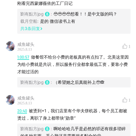
刚看完西蒙娜薇依的工厂日记
了后世哲学、语言学和认知科学等领域。
劉有點方jpg
:
🥹🥹🥹🥹想看！！是中文版的吗？
西蒙娜·薇伊
（1909-1943）
载月空船
:
是的 微信读书上有
共
3
条回复
法国哲学家、社会活动家和神秘主义者，以其对正义、压
迫、劳动和灵魂的深刻思考著称。她关注社会底层，亲身
咸鱼罐头
1
2025.8.13
体验工厂劳作，提出“扎根”作为人类灵魂的基本需求，批
1:00:57
做餐馆不给分小费的老板真的有点扣了。北美这里因
判现代社会的异化与压迫。其代表作《扎根：人类义务宣
为给小费就是共识，所以服务行业都拿最低工资，要靠小费
言绪论》探讨义务优先于权利的理念，强调爱与真理的重
才能过活的
要性。她的思想融合哲学、宗教与社会批判，对现代伦理
劉有點方jpg
:
（希望她之后真能补上🥹🙈
学、政治学和神学产生深远影响，被称为“20世纪的圣
者”。
咸鱼罐头
1
2025.8.13
《重负与神恩典》
【书，西蒙娜·薇伊；译，杜小真 / 顾嘉
20:40
被烫到+1，我们店里有个华夫饼机器，每个员工都被
琛】
烫过，离职了身上都带块“勋章”
劉有點方jpg
:
啊哈哈哈几乎是必然的🤣还有很多琐碎
《What’s Next: Future with Bill Gates》
【纪录片，
的各种东西，手心脑还是需要很多配合的😆