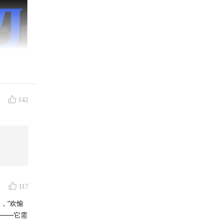
142
117
，“欢愉
面——它需