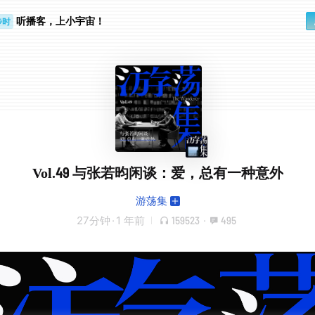
听播客，上小宇宙！
步时
勤路上
Vol.49 与张若昀闲谈：爱，总有一种意外
游荡集
27分钟
·
1 年前
159523
·
495