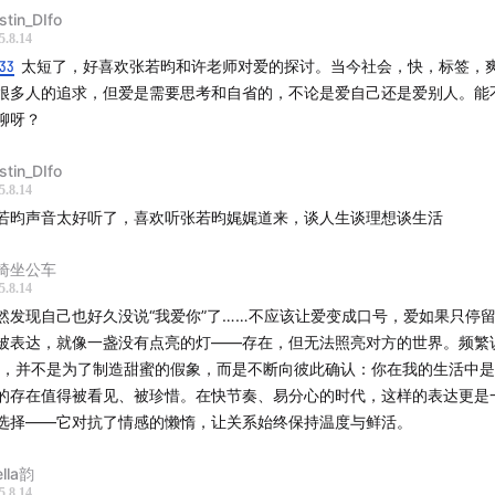
目是
蒂芙尼
在小宇宙发起的一场关于爱的探讨，也欢迎大家关注
stin_DIfo
5.8.14
是爱的主语】
其他精彩节目。
:33
太短了，好喜欢张若昀和许老师对爱的探讨。当今社会，快，标签，
很多人的追求，但爱是需要思考和自省的，不论是爱自己还是爱别人。能
线｜
聊呀？
西班牙广场想起赫本
stin_DIfo
5.8.14
是一位Vintage boy
若昀声音太好听了，喜欢听张若昀娓娓道来，谈人生谈理想谈生活
iffany蓝是一种让人愉悦的颜色
椅坐公车
5.8.14
规定好的浪漫都不浪漫
然发现自己也好久没说“我爱你”了……不应该让爱变成口号，爱如果只停
被表达，就像一盏没有点亮的灯——存在，但无法照亮对方的世界。频繁
够狂热地爱上一件事情非常浪漫
”，并不是为了制造甜蜜的假象，而是不断向彼此确认：你在我的生活中
的存在值得被看见、被珍惜。在快节奏、易分心的时代，这样的表达更是
个人有不同的Luxury
选择——它对抗了情感的懒惰，让关系始终保持温度与鲜活。
来你也很想当DJ？
ella韵
5.8.14