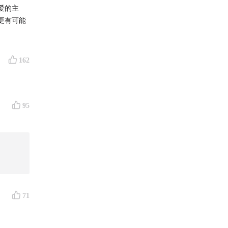
爱的主
更有可能
在蒂芙
一幕时，
部电
162
都不
95
一个
今夜的月
觉，或命
是依附，
激发彼此
71