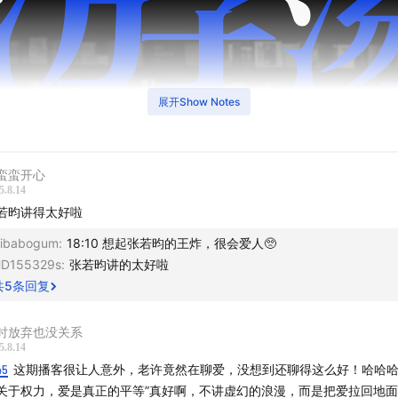
展开Show Notes
蛮蛮开心
5.8.14
若昀讲得太好啦
ibabogum
:
18:10 想起张若昀的王炸，很会爱人🥺
D155329s
:
张若昀讲的太好啦
共
5
条回复
时放弃也没关系
5.8.14
45
这期播客很让人意外，老许竟然在聊爱，没想到还聊得这么好！哈哈哈
关于权力，爱是真正的平等”真好啊，不讲虚幻的浪漫，而是把爱拉回地