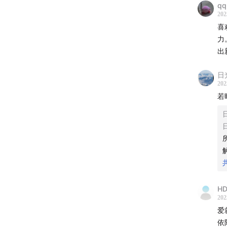
qq
202
喜
力
出
日
202
若
HD
202
爱
依