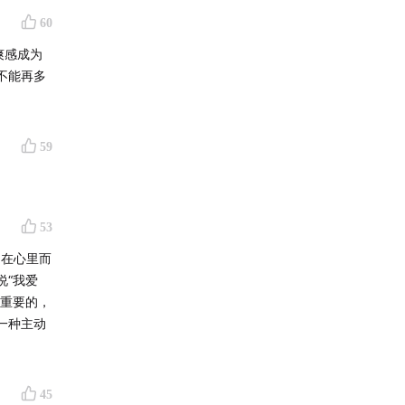
此次企划
60
爽感成为
不能再多
59
53
留在心里而
说“我爱
是重要的，
一种主动
45