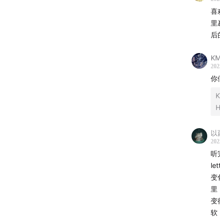
11:27
当
喜
里
14:04
什
后
K
16:12
怎
202
你
18:54
今
21:43
坚
22:33
爱
以
202
｜本期
听
l
变
里
变
软