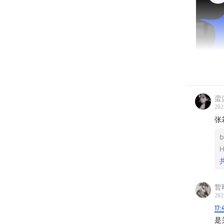
蛮
202
张
b
H
暂
202
17:
是