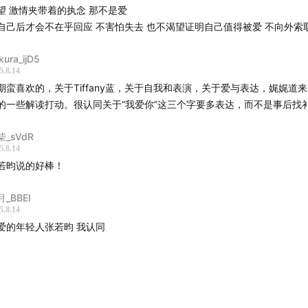
望 激情夹带着的执念 那不是爱
自己后才会不在乎回应 不害怕失去 也不渴望证明自己值得被爱 不向外索
kura_ijD5
5.8.14
期蛮喜欢的，关于Tiffany蓝，关于自我和表演，关于爱与表达，娓娓道
的一些解读打动。很认同关于“我爱你”这三个字要多表达，而不是事后找
柴_sVdR
5.8.14
若昀说的好棒！
_BBEI
5.8.14
爱的年轻人张若昀 我认同