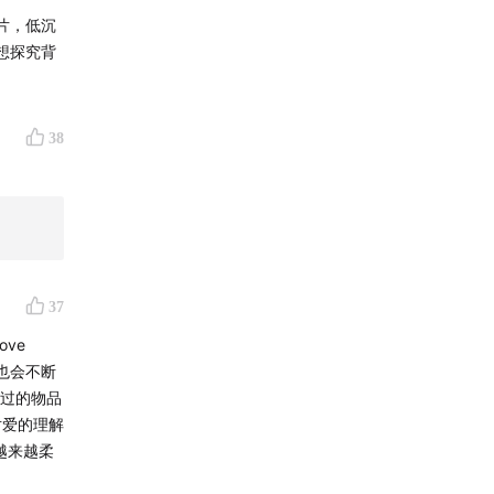
片，低沉
想探究背
38
37
ve
爱也会不断
用过的物品
对爱的理解
越来越柔