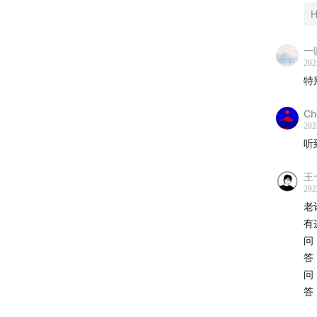
一
202
特
Ch
202
听
王
202
老
有
问
答
问
答