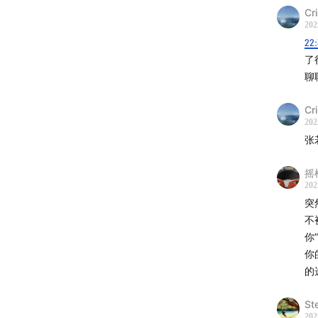
本期节
Cri
202
【我，
22
了
｜时间
聊
00:57
在
Cri
202
03:58
他
张
05:09
T
摇
202
06:07
被
突
不
07:51
能
你
你
09:20
每
的
10:33
原
St
202