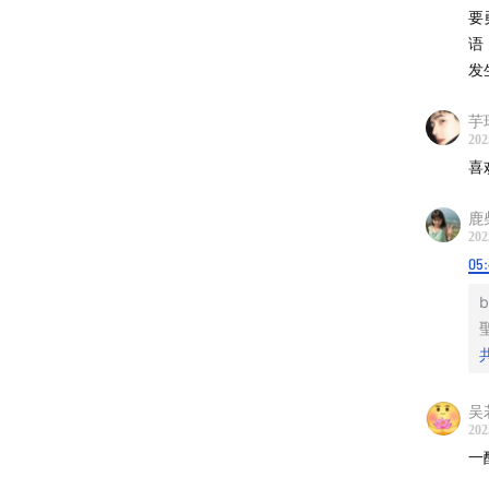
要
语
路过西
发
尼的橱
芋
突然兴
202
影、一
喜
同，它
鹿
202
本期「
05
Vint
b
色真美
某种意
定的意
吴
更不是
202
间的创
一