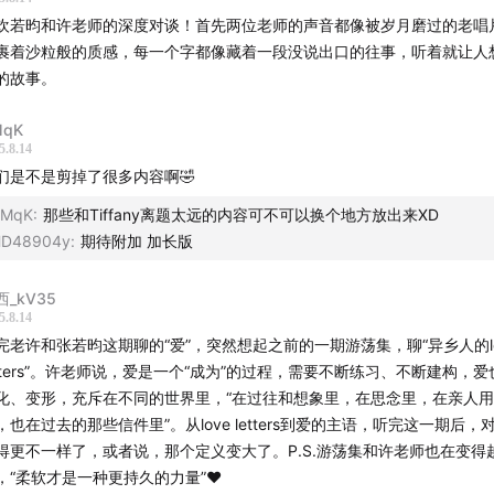
演员有机会把所有的梦想都实现
欢若昀和许老师的深度对谈！首先两位老师的声音都像被岁月磨过的老唱
裹着沙粒般的质感，每一个字都像藏着一段没说出口的往事，听着就让人
么叫大家都喜欢？谁是大家？
的故事。
MqK
么理解“我，是爱的主语”
5.8.14
们是不是剪掉了很多内容啊🤣
夜的月色真美
KMqK
:
那些和Tiffany离题太远的内容可不可以换个地方放出来XD
固的稳定性和不确定的意外性
HD48904y
:
期待附加 加长版
是一种自我发现的旅程
西_kV35
5.8.14
嘉宾｜
完老许和张若昀这期聊的“爱”，突然想起之前的一期游荡集，聊“异乡人的lo
etters”。许老师说，爱是一个“成为”的过程，需要不断练习、不断建构，
化、变形，充斥在不同的世界里，“在过往和想象里，在思念里，在亲人
，也在过去的那些信件里”。从love letters到爱的主语，听完这一期后，
得更不一样了，或者说，那个定义变大了。P.S.游荡集和许老师也在变得
，“柔软才是一种更持久的力量”❤️