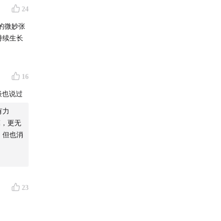
24
的微妙张
持续生长
16
谈也说过
有力
漠，更无
，但也消
23