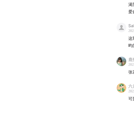
渴
爱
Sa
202
这
昀
鹿
202
张
六月
202
可