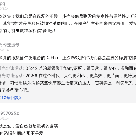
pq
5.8.14
欢这集！我们总是在说爱的浪漫，少有会触及到爱的稳定性与偶然性之间
。其实“爱”才是最容易被惯性消磨的吧，在秩序与意外的来回穿梭间，爱
新的可能❤️就继续相信“爱”吧！
光匀速运动
5.8.14
昀真的很想当午夜电台的DJhhh，上次IWC那个“我们都是星辰的碎屑”访
日光匀速运动
:
05:42 若昀就很像Tiffany蓝呀，很天然，很安心，温和而
日光匀速运动
:
20:56 在这个时代，人们更利己，更高效，更片面，更冷
所谓，习惯用娱乐消解某些快节奏生活带来的压力，它确实是一种安慰剂
解了某些耐心吧。
共
12
条回复
957025z
5.8.14
就是爱，爱自己就是最初的圆满
附 恐惧的捆绑 那不是爱