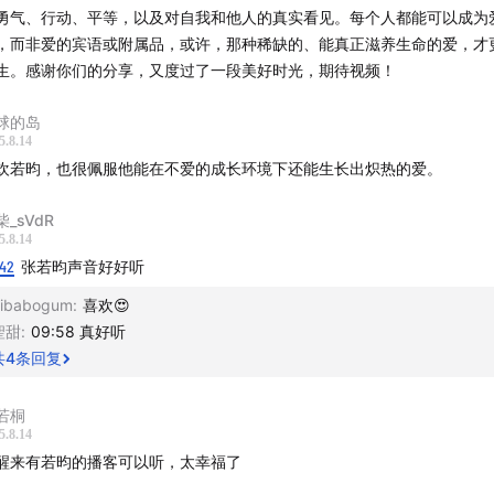
勇气、行动、平等，以及对自我和他人的真实看见。每个人都能可以成为
，而非爱的宾语或附属品，或许，那种稀缺的、能真正滋养生命的爱，才
班牙广场，想起赫本，又想起那部可爱的老电影。奥黛丽·赫本站
生。感谢你们的分享，又度过了一段美好时光，期待视频！
窗前，一边喝着咖啡，吃着面包，一边望向里面的珠宝。重看这
球的岛
起另一种感受，Luxury可以是某个物件，也可以是一本小说、一
5.8.14
首音乐、一处风景，或爱德华·吉本对于罗马的一段描述，每个人
欢若昀，也很佩服他能在不爱的成长环境下还能生长出炽热的爱。
是内心渴望的一种更美好、可以脱离日常生活的存在。
柴_sVdR
5.8.14
游荡集」来了一位很可爱的嘉宾，和
张若昀
见面之后，发现他是
:42
张若昀声音好好听
age boy，他看《海盗电台》，听Radiohead，引用夏目漱石的“
ibabogum
:
喜欢😍
”，我们有很多相似的内心感受。
聖甜
:
09:58 真好听
共
4
条回复
义上，我们生活在一个爱既泛滥又稀缺的时刻。爱，是坚固的幻
外？爱意味着各种尝试、未知、冒险。有时我们经常忘记，爱不
若桐
单方面的索取和付出，它是一种共同的生长，是生命力的源泉，
5.8.14
造，也是一种自我发现的旅程。
醒来有若昀的播客可以听，太幸福了