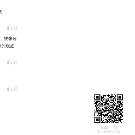
取
22
来，被张若
补的观点
20
18
微信扫一扫
手机收听更方便