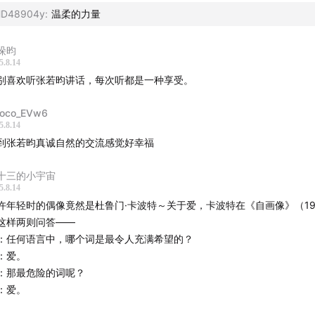
HD48904y
:
温柔的力量
哚昀
5.8.14
别喜欢听张若昀讲话，每次听都是一种享受。
oco_EVw6
5.8.14
到张若昀真诚自然的交流感觉好幸福
十三的小宇宙
5.8.14
许年轻时的偶像竟然是杜鲁门·卡波特～关于爱，卡波特在《自画像》（19
这样两则问答——
：任何语言中，哪个词是最令人充满希望的？
：爱。
：那最危险的词呢？
：爱。