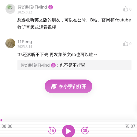
AI Act正式生效，建立了从“不可接受的风险”到“最小风险”
智幻时刻FMind
0
的四级分类制度，并首次对通用人工智能模型（GPAI）提
2025.8.22
想要收听英文版的朋友，可以在公号、B站、官网和Youtube
出了透明度、合规与安全性要求。它不仅为欧洲市场设定
收听音频或观看视频
了新规则，也对全球AI治理产生了标杆效应。
11Peng
然而，仅仅一年后，这部雄心勃勃的法规就面临现实考
0
2025.8.14
验：部分条款被认为准备不足、技术标准未明、实施节奏
tts还素听不下去 再发集英文ep也可以哇～
快于产业适应速度；欧洲大型科技企业呼吁修订，高风险
智幻时刻FMind
:
也不是不行🤣
系统与基础模型监管的争议持续升温；创作者则担忧版权
保护不足，让AI模型得以在未经授权的情况下大规模利用
在小宇宙打开
作品。
在这场访谈中
，Mazzini向我们诉说了他作为一个立法者
更为个人的体会。我们从立法的过程、聊到基础模型的定
义，再到全球技术的变化为这部法案所带来的影响，试图
00:00
75:07
还原一个立法者是如何在复杂的政治经济博弈中失去对自
己笔下作品的控制的。