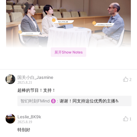
展开Show Notes
和亲历者一起复盘全球第一部AI法案的立法过程
在世界人工智能大会WAIC的最后一晚，全球第一部人工
国关小白_Jasmine
2
智能法案——欧盟AI Act的架构师、起草人Gabriele
2025.8.21
超棒的节目！支持！
Mazzini做客了我们的节目。就在这场对话进行的两天
前，特朗普发布了新的美国AI行动方案，而欧盟，新发布
智幻时刻FMind
:
谢谢！同支持这位优秀的主播🫰
了法案的配套文件Code of Practice，高风险和通用AI的
Leslie_8K9k
部分条款则遭遇几十家企业联名呼吁暂缓执行。
1
2025.8.19
特别好
如今恰逢AI Act正式生效的一年时间。
2024年8月，欧盟