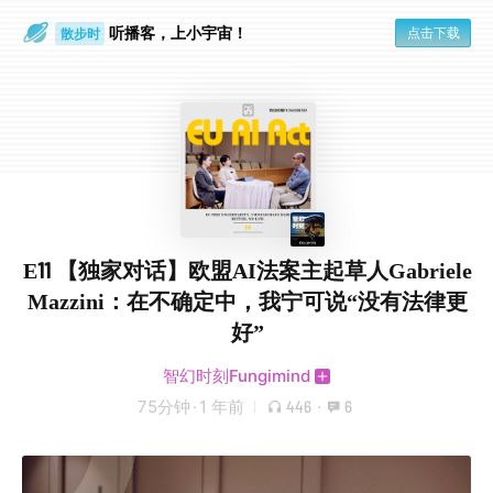
听播客，上小宇宙！
点击下载
散步时
通勤路上
E11 【独家对话】欧盟AI法案主起草人Gabriele
Mazzini：在不确定中，我宁可说“没有法律更
好”
智幻时刻Fungimind
75分钟
·
1 年前
446
·
6