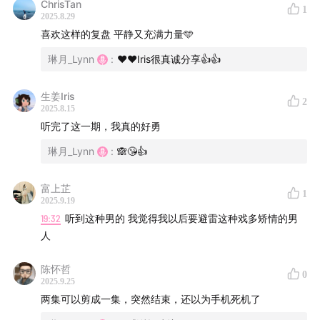
ChrisTan
1
2025.8.29
喜欢这样的复盘 平静又充满力量🩵
琳月_Lynn
:
❤️❤️Iris很真诚分享👍👍
生姜Iris
2
2025.8.15
听完了这一期，我真的好勇
琳月_Lynn
:
🙈😘👍
富上芷
1
2025.9.19
19:32
听到这种男的 我觉得我以后要避雷这种戏多矫情的男
人
陈怀哲
0
2025.9.25
两集可以剪成一集，突然结束，还以为手机死机了