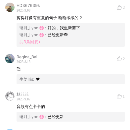
HD367639k
2
目前正在做:
2025.9.08
剪得好像有重复的句子 断断续续的？
《超级个体开放麦》、《女孩、爱与AI》栏目主理人
琳月_Lynn
:
好的，我重新剪下
琳月_Lynn
:
已经更新🙈
个人特质：INFP(高直觉型)
共
3
条回复
好奇心、开放性、创造性、可能性
Regina_Bai
2
遇I则E，遇E则I（这很调停）
2025.8.15
🥰
人生格言：
生姜Iris
:
❤️
知行合一
林菲菲
Stay hungry, stay foolish
1
2025.9.07
没有什么是突然发生的
音频有点卡卡的
爱好
：阅读（心理学、科技哲学、小说（最近喜欢看毛
琳月_Lynn
:
已经更新
姆））