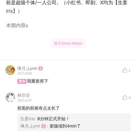
前是超级个体/一人公司。（小红书、即刻、X均为【生姜
Iris】）
本期内容s
这是《女孩、爱与AI》的第一期。
展开Show Notes
本期嘉宾是生姜Iris，我跟Iris进行了长达4个小时的访谈，
从创业聊到亲密关系、原生家庭、自我意识觉醒与存在。
琳月_Lynn
1
创业的部分我会放到我的栏目《超级个体开放麦》（也会
2025.9.08
分为两期）。关于亲密关系的话题也会分为两期，本期是
我重新剪下
置顶
第一期，Iris讲述了她感情经历、对亲密关系的自我觉察。
林菲菲
4
2025.9.07
关于主播
前面的前摇有点太长了
琳月，LLM/AIGC从业者/AIGC创作者、小红书博主
生姜Iris
:
8分钟正式开始！
琳月_Lynn
:
新版缩到4min了
小红书账号：AI for girls