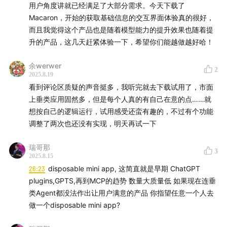
有 300 万用户、30 万月活的 AI 互动故事平台
用户角度讲就已经满足了大部分需求。今天下载了
MidReal，每一次转向，他都在提前寻找性价比最高的方
Macaron，开始的获取基础信息的交互界面体验真的很好，
而且我觉得这个产品也是随着模型能力的提升效果也随着提
向，捕捉下一个更大的机会。
升的产品，这几天赶紧体验一下，希望你们能越做越好哈！
这一次，陈锴杰带来了最新推出的
余werwer
Macaron（
macaron.im
），世界第一个 personal
2
2025.8.19
agent。他不想把它做成一款生产力工具，而是希望它像
看到评论区质疑的声音挺多，我听完就去下载试用了，市面
马卡龙一样融入生活，像苹果 Mac 电脑一样走进千家万
上垂类应用固然多，但是每个人真的有自己在意的点……就
想按自己的逻辑运行，试用感受还蛮有趣的，不过有个功能
户。即使 Macaron 第一次在这个变化点认识你，它也能
调整了两次也还没有实现，明天再试一下
陪你走过很长的路。
瑞哥那
小提琴首席、B 站 11 万粉 UP 主、连续创业者——每一段
3
2025.8.15
创造的经历里，都能看到陈锴杰对个体的关注。在他看
26:23
disposable mini app, 这简直就是早期 ChatGPT
来，做产品是一件很私人的事情，是一种以 UI 为媒介、
plugins,GPTS,再到MCP的趋势 数量大质量低 如果现在连垂
与用户一对一的跨时空对话。一个提示、一句文案、一个
类Agent都没法作出让用户满意的产品 你指望任意一个人去
做一个disposable mini app?
奖励，都可能让对方被触动。