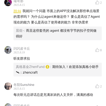
瑞哥那
本期节目，真格基金合伙人刘元与陈锴杰聊了聊七年以来
2
2025.8.15
的创业思考：做 personal agent，为什么 context 至关
20:44
我就问一个问题 市面上的APP没法解决那些单点场景
重要？做产品，观察比表达更重要吗？如何管理分布式办
的需求吗？ 为什么让agent来做这些？ 要么是高估了Agent
公团队？Pivot 对于创业者被忽略的价值是什么？
现在的能力 要么是高估了使用者的能力 非常伪需求
晨煊-
:
而且这些套壳的 agent 都没有字节的扣子空间做
得好
闪闪皮卡丘
0
2025.8.19
听友群求拉
真格基金ZhenFund
:
期待加入！欢迎添加真格小助手
🛰️：zhencraft
冬阳Sunshine
2
2025.8.15
每次听元总讲话总是充满浓浓的人文关怀，满满的感动
闪闪皮卡丘