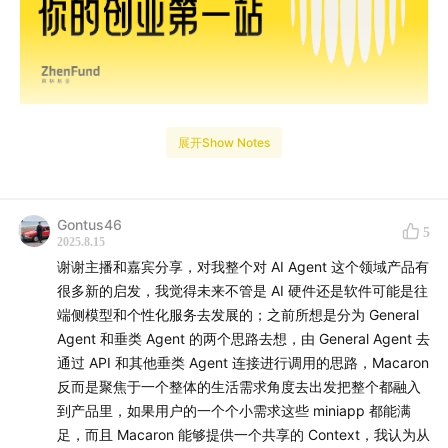
展开Show Notes
Gontus46
5
2025.8.15
世界上第一个 personal agent 要来了？
谢谢主播和嘉宾分享，对我整个对 AI Agent 这个领域产品有
很多新的启发，我觉得未来不管是 AI 硬件还是软件可能是往
97 年出生的陈锴杰，创业七年，历经三次转型。入学杜克
端侧模型和个性化服务去发展的；之前所想是分为 General
两年，他办过超过 200 人申请的科技社团，进过实验室，
Agent 和垂类 Agent 的两个思路去想，由 General Agent 去
上过综艺，把校园里能探索的新鲜事几乎都体验了一遍。
通过 API 和其他垂类 Agent 连接进行调用的思路，Macaron
于是他果断决定休学，去外面的世界看看。
反而是聚焦于一个整体的生活需求角度去出发把整个都融入
到产品里，如果用户的一个个小需求这些 miniapp 都能满
从智能家居机器人，到见证 GPT-2 后做的游戏，再到拥
足，而且 Macaron 能够提供一个共享的 Context，我认为从