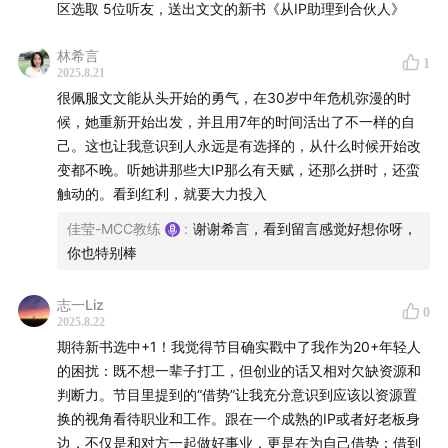
区选取 5位听友，送出文文的新书《从IP助理到合伙人》
成为百万级IP背后最重要的东西
林希言
1
2025.8.21
12:52
第一最重要的是努力，第二个是红利，就第三个是
很佩服文文能从头开始的勇气，在30岁中年危机弥漫的时
天赋
候，她重新开始出发，并且用7年的时间活出了不一样的自
己。这也让我意识到人永远是有选择的，从什么时候开始改
16:21
工作质量本身就很高，迭代和进步的意愿还很强，
变都不晚。听她讲那些大IP那么有天赋，还那么拼时，还蛮
TA就会跑得很远
触动的。看到红利，就要大力投入
从IP助理到合伙人
佳莹-MCC教练
:
谢谢希言，看到留言感觉好想你呀，
你也特别棒
17:48
很强的内心改变的意愿
志一Liz
0
21:13
我从来没有觉得这是在为老板工作，我感觉更多时候
2025.8.22
期待新书选中+1！我觉得节目确实戳中了我作为20+年轻人
我在卷我自己
的困扰：既不想一辈子打工，但创业的话又相对欠缺资源和
判断力。节目里提到的“借势”让我充分意识到应该以资源置
26:50
IP助理真实收入情况
换的视角看待职业和工作。跟在一个成熟的IP或者好老板身
边，不仅是和对方一起做好事业，更是在为自己借势：借到
28:35
普通人进入IP助理职业的路径思考——借助别人的