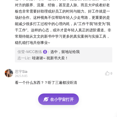
对方的眼界、流量、经验，甚至是人脉。而且大IP或者好老
势能去成长
板也非常需要好助理或好员工的时间与能力。好工作就是一
场好合作。这种视角不仅帮助年轻人少走弯路，更重要的是
34:18
整体环境下越来越难出 IP ，IP 助理还有机会吗？
能减少很多打工过程中的心理内耗，从“工作干我”转变为“我
干工作”。这样的心态，或许才是年轻人真正的进阶通道。非
41:47
IP如何用好助理
常期待能从文文的新书中学习更多的真实案例与实操工具，
稳扎稳打地共创事业~
49:55
当什么都没有的时候，以什么样的姿态去入局，得
到自己想要的？
佳莹-MCC教练
:
选中，留地址给我
志一Liz
:
哇谢谢~ 祝新书大卖！
01:11:12
IP 助理它不只是一个岗位，它其实是一个生态位
思宇Sia
0
出书的机缘巧合
2025.9.05
看一个什么东西？？听了三遍都没听清
01:07:27
在工作非常忙的时候横空出世了一本书，这是怎
么做到的？
在小宇宙打开
01:10:02
🎁惊喜