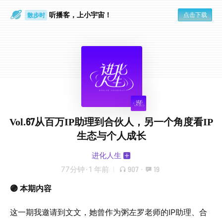
听播客，上小宇宙！
点击下载
散步时
通勤路上
Vol.67从百万IP助理到合伙人，另一个角度看IP
生态与个人成长
进化人生
77分钟
·
1 年前
907
·
19
🟣 本期内容
这一期我邀请到文文，她曾作为粥左罗老师的IP助理、合