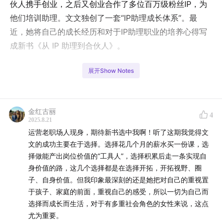
伙人携手创业，之后又创业合作了多位百万级粉丝IP，为
他们培训助理。文文独创了一套“IP助理成长体系”。最
近，她将自己的成长经历和对于IP助理职业的培养心得写
成新书《从 IP 助理到合伙人》。
在这次对谈中，我们深入聊了IP助理这个新兴职业的现状
展开Show Notes
与未来，如何应对职场内耗，实现自身的快速成长。文文
也分享了她是如何从柳州月入3000的服装店宝妈起步，借
由IP助理晋升为合伙人，实现年收入超百万的逆袭。
金红古丽
4
2025.8.21
运营老职场人现身，期待新书选中我啊！听了这期我觉得文
如果你也曾有过职场迷茫，或对IP助理这个职业充满好
文的成功主要在于选择。选择花几个月的薪水买一份课，选
奇，这期节目会给你带来不一样的启发。
择做能产出岗位价值的“工具人”，选择积累后走一条实现自
身价值的路，这几个选择都是在选择开拓，开拓视野、圈
🟣 本期嘉宾
子、自身价值。但我印象最深刻的还是她把对自己的重视置
于孩子、家庭的前面，重视自己的感受，所以一切为自己而
文文
选择而成长而生活，对于有多重社会角色的女性来说，这点
尤为重要。
一个只带百万 IP 赚钱的女人