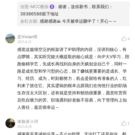
佳莹-MCC教练
:
谢谢，送你新书，联系我们：
公众号：文文在路上
39386588留下地址
新书：《从IP助理到运营合伙人》，本书提供大量实战
金红古丽
:
感谢感谢🙏 今天被幸运砸中了！开心～～
案例+工具模版，帮助你修炼新媒体的基本功，拿到IP
圈的入场券，借势成长，拉高人生回报率。
是Vivian呀
4
2025.8.21
感觉这篇很空泛的框架讲了IP助理的内容，没讲到核心，有
点啰嗦，其实听完能大概提取的核心就是：向IP大V学习，陪
跑偷精学艺，先成长再找到自身的天赋创业自己干，同时一
路是成长型和学习型的心态，除了赚钱更重要的是成长、学
习、经历、成为，时刻都努力，机会是留给有准备的人，红
利来了抓住它。其实逻辑的根本点跟我们在传统行业的职场
生存没太大区别，还有就是坚持和韧劲很重要，愿意吃苦而
且吃自驱力的苦。职场遇到好老板不容易，向下管理向上知
人善任，嘉宾很幸运～
体验派小河
1
2025.8.28
感谢嘉宾真诚的分享～不止ip助理，无论打工还是创业，都