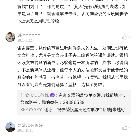
得找到为自己工作的角度。“工具人”是被动视角的表达，如
果是为了自己，就会理解成专业。认同佳莹说的应该同步给
ip上课怎么用助理哈哈
SFYYYYYY
0
2025.8.22
谢谢嘉莹，从你的节目里听到许多人的人生，这期里也有被
文文打动，尤其是文文带儿子去上编程体验课的讲述。很想
读读文末提到的新书，尽管这是一本所谓的工具书，尽管我
并不是新媒体从业者，但每个人的方法论都发自于他曾经的
真实的心的感受，有痛苦，有绝望，有愤怒。我想从书里我
可以看到嘉宾是如何选择了坚韧，选择了勇敢。
佳莹-MCC教练
:
谢谢文瑾的反馈❤️欢迎加我留地址，
给你送书，我的微信：39386588
SFYYYYYY
:
谢谢！祝佳莹祝嘉宾还有听友们都越来越好
🎁
听友福利
梦露越来越好
0
欢迎大家在评论区分享本期节目的听后感，我们会在评论
2025.11.11