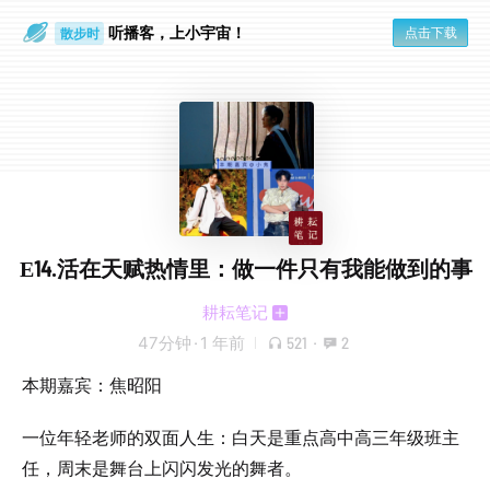
听播客，上小宇宙！
点击下载
散步时
通勤路上
E14.活在天赋热情里：做一件只有我能做到的事
耕耘笔记
47分钟
·
1 年前
521
·
2
本期嘉宾：焦昭阳
一位年轻老师的双面人生：白天是重点高中高三年级班主
任，周末是舞台上闪闪发光的舞者。