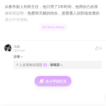
从教学新人到班主任，他只用了2年时间，他用自己的亲
身经历证明：
热爱和天赋的结合，是普通人在职场发展的
最佳开挂策略。
展开Show Notes
如果你正在寻找职业选择的勇气，或者想知道“如何在现实
和热爱之间找到平衡”，希望小焦的对热情的坚守和执着，
可以给到你启发和力量。
鸟咪
0
2025.9.01
本期要点✍🏻
沙发～
个人发展教练团团
:
请喝茶～
00:36
我从小学就知道自己想要当老师
06:15
高中时的MBTI测评，让我有了职业目标初体验
11:35
煎熬时刻：梦想的结果往往是未知的，有些现实但
在小宇宙打开
高待遇的选择却是确定的
18:13
不要回避去大平台：要和本来就很好的人在一起。
24:49
不要因为工作繁忙，放弃点亮生活的爱好