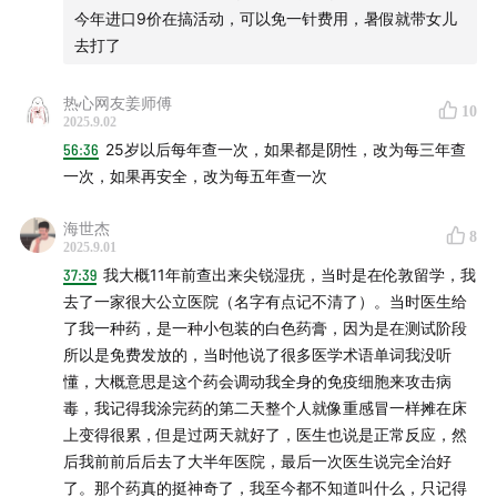
1:03:38
宫颈癌近些年的两个趋势
今年进口9价在搞活动，可以免一针费用，暑假就带女儿
去打了
1:04:10
宫颈病变2级到3级是解决问题的好时机
热心网友姜师傅
10
1:05:39
很多人第一次去医院就检查出了宫颈癌
2025.9.02
56:36
25岁以后每年查一次，如果都是阴性，改为每三年查
1:08:09
对女性友好的社会，会减少很多疾病的发生
一次，如果再安全，改为每五年查一次
1:14:43
有的宫颈癌患者，为什么HPV是阴性？
海世杰
8
2025.9.01
1:18:15
HPV可以搭配TCT一起检查
37:39
我大概11年前查出来尖锐湿疣，当时是在伦敦留学，我
去了一家很大公立医院（名字有点记不清了）。当时医生给
1:19:26
做阴道镜不做活检，就是纯骗人
了我一种药，是一种小包装的白色药膏，因为是在测试阶段
所以是免费发放的，当时他说了很多医学术语单词我没听
1:22:03
「宫颈贴膜」没办法检查到底放没放
懂，大概意思是这个药会调动我全身的免疫细胞来攻击病
毒，我记得我涂完药的第二天整个人就像重感冒一样摊在床
1:23:03
做阴道镜不加活检的医院，正规性存疑
上变得很累，但是过两天就好了，医生也说是正常反应，然
后我前前后后去了大半年医院，最后一次医生说完全治好
1:24:55
多数人一辈子都难遇到一个正经医生
了。那个药真的挺神奇了，我至今都不知道叫什么，只记得