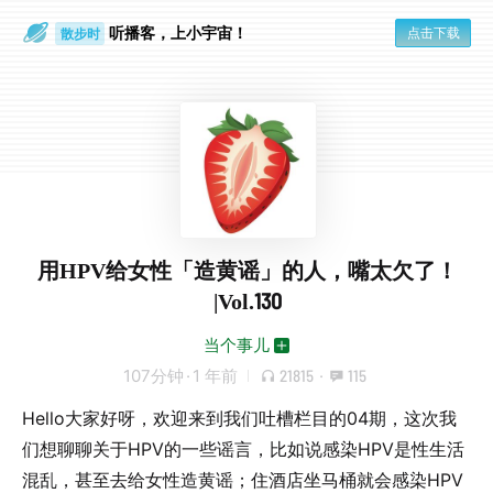
散步时
听播客，上小宇宙！
点击下载
通勤路上
用HPV给女性「造黄谣」的人，嘴太欠了！
|Vol.130
当个事儿
107分钟
·
1 年前
21815
·
115
Hello大家好呀，欢迎来到我们吐槽栏目的04期，这次我
们想聊聊关于HPV的一些谣言，比如说感染HPV是性生活
混乱，甚至去给女性造黄谣；住酒店坐马桶就会感染HPV