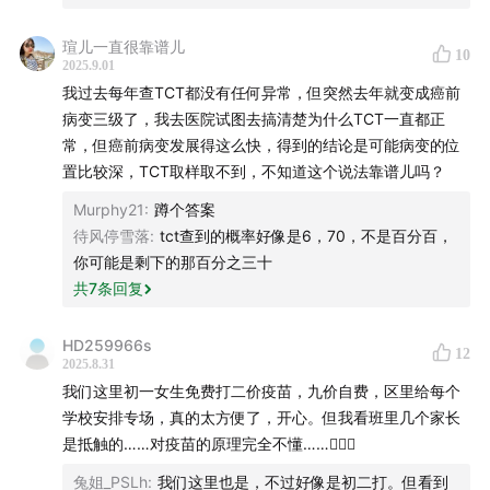
35:02
治疗尖锐湿疣，半年不复发才算过关
瑄儿一直很靠谱儿
10
2025.9.01
39:53
希望大家对疾病的担忧，回归到疾病本身
我过去每年查TCT都没有任何异常，但突然去年就变成癌前
病变三级了，我去医院试图去搞清楚为什么TCT一直都正
47:15
感染HPV≠得病
常，但癌前病变发展得这么快，得到的结论是可能病变的位
置比较深，TCT取样取不到，不知道这个说法靠谱儿吗？
51:04
大家对HPV的焦虑会导致「智商税」
Murphy21
:
蹲个答案
52:17
不良商家的骗术聚焦在「渲染焦虑」
待风停雪落
:
tct查到的概率好像是6，70，不是百分百，
你可能是剩下的那百分之三十
54:17
所谓治疗HPV的药物，成本可能只有几分钱
共
7
条回复
54:52
针对HPV病毒，并没有特效药
HD259966s
12
2025.8.31
我们这里初一女生免费打二价疫苗，九价自费，区里给每个
56:27
检查HPV的频次是怎样的？
学校安排专场，真的太方便了，开心。但我看班里几个家长
是抵触的……对疫苗的原理完全不懂……🤷🏻‍♀️
1:00:27
宫颈病变到第三级才会出问题
兔姐_PSLh
:
我们这里也是，不过好像是初二打。但看到