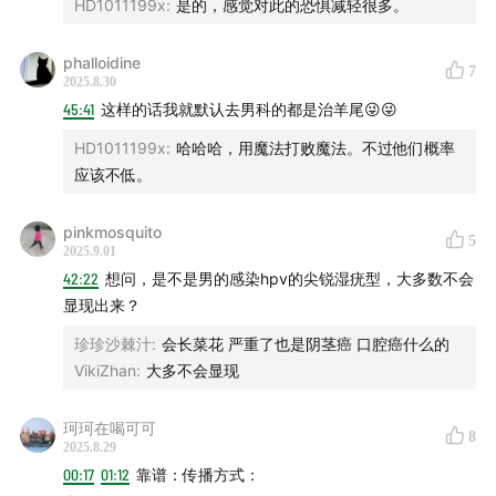
Vol.142
HD1011199x
:
是的，感觉对此的恐惧减轻很多。
制作团队
phalloidine
7
2025.8.30
主播| 老六、猫力
45:41
这样的话我就默认去男科的都是治羊尾😜😜
HD1011199x
:
哈哈哈，用魔法打败魔法。不过他们概率
后期| 猫力
应该不低。
收听渠道
pinkmosquito
5
2025.9.01
小宇宙@当个事儿
42:22
想问，是不是男的感染hpv的尖锐湿疣型，大多数不会
显现出来？
网易@当个事儿
珍珍沙棘汁
:
会长菜花 严重了也是阴茎癌 口腔癌什么的
VikiZhan
:
大多不会显现
喜马拉雅@当个事儿
苹果播客@当个事儿
珂珂在喝可可
8
2025.8.29
00:17
01:12
靠谱：传播方式：
微博@六层楼先生