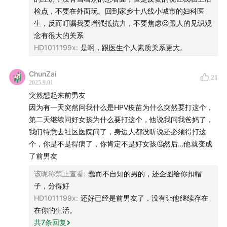
检点，不要在外面玩。回到家乡十八线小城市的妇科医
01:36
HPV的生存策略是跟人类协同进化
生，反而叮嘱我要增强抵抗力，不要焦虑😐跟人的见识观
念有很大的关系
09:43
感染HPV并不一定意味着生活混乱
HD1011199x
:
是啊，跟医生个人素质关系更大。
15:37
关于HPV的几个基础概念
ChunZai
21
2025.9.01
16:58
皮肤型HPV感染与日常接触相关
突然想起来前男友
因为有一天突然问我什么是HPV疫苗为什么突然要打这个，
19:26
坐马桶感染HPV的概率低，但不是0
第二天继续问好女孩为什么要打这个，他说我问我爸妈了，
我们特意去社区医院问了，身边人都没听说还必须得打这
26:11
公共浴池、温泉会有一定的病毒传播风险
个，你是不是得病了，你肯定不是好女孩🤔然后…他就变成
了前男友
28:23
黏膜型HPV隐藏很深，不太容易被发现
该昵称禁止查看
:
蠢而不自知的男的，还企图给你扣帽
子，分得好
30:02
长期持续感染高危亚型HPV可能导致宫颈癌
HD1011199x
:
还好已经是前男友了，没有让他继续存在
在你的生活。
30:50
大家对尖锐湿疣的恐惧，是它跟性相关
共
7
条回复