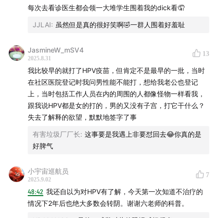
每次去看诊医生都会领一大堆学生围着我的dick看🤦
1:26:48
担心在两性关系中感染HPV，要怎么做？
JJLAI
:
虽然但是真的很好笑啊🤣一群人围着好羞耻
1:31:58
HPV跟阴茎癌，肛门癌，口咽癌高度相关
JasmineW_mSV4
13
2025.8.31
1:33:42
HPV疫苗真的能避免宫颈癌吗？
我比较早的就打了HPV疫苗，但肯定不是最早的一批，当时
在社区医院登记时我问男性能不能打，想给我老公也登记
1:37:27
打HPV疫苗会月经不规律吗？会不孕不育吗？
上，当时包括工作人员在内的周围的人都像怪物一样看我，
跟我说HPV都是女的打的，男的又没有子宫，打它干什么？
1:44:31
只要你听过HPV，就是巨大的进步
失去了解释的欲望，默默地签字了事
有害垃圾厂厂长
:
这事要是我遇上非要怼回去😂你真的是
相关节目
好脾气
好好讲避孕没人听，必须来点阴阳怪气了！|vol.131
小宇宙巡航员
7
2025.9.02
面对糟糕的性观念，直接骂回去！ | Vol.137
48:42
我还自以为对HPV有了解，今天第一次知道不治疗的
情况下2年后也绝大多数会转阴。谢谢六老师的科普。
对「别人子宫」指指点点的人，活该被「怼回去」 ！