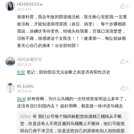
HD490832w
5
2025.9.03
谢谢科普，我去年做的阴道镜活检，医生耐心安慰我:一定要
做活检，才能知道病理原因（炎症、病变）。每个步骤都跟
我说，涂碘伏等待变色，转镜头给我看，宫颈口清清楚楚，
活检不痛，很感谢这个女医生！！！健康第一，每位姐妹都
要关心自己的身体！㊗️全部转阴！
珂珂在喝可可
6
2025.8.29
11:32
笔记：阳转阴后无法诊断之前是否有阳性历史
M_EqMc
3
2025.9.10
24:41
好奇怪啊，为什么马桶的一次性纸垫发明这么多年了，
还没有流行到国内去？ 超好用啊，都直接一块冲进马桶去
tQ5o
:
有 我们公司每个隔间标配垫纸酒精三桶纸从不断
货，但是还有人不用且溅到马桶圈上不擦掉，他们可能觉
得自己很干净卫生，但是还把自己的尿留给别人拍拍屁股