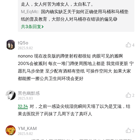
走人，女人何苦为难女人，太自私了。
M_EqMc
:
国内确实缺乏关于如何正确使用马桶和马桶垫
纸的普及教育，大部分人对马桶存在错误的偏见😅
共
3
条回复
tQ5o
4
2025.9.02
nonono 现在改良版的蹲便射程都很短 肉眼可见的溅啊
200%会被溅到 每次一堆门蹲便周围地上都是 我觉得更脏 宁
愿扎马步坐便 至少配有酒精有垫纸 可操作空间大 如果大家
都能擦一擦公共卫生间环境会更好
黑色幽默感
2
2025.9.03
32:34
对，之前一感染尖锐湿疣瞬间天塌了以为是艾滋，结
果去医院开了药抹了几周下去了真吓人
YM_KAM
2
2025.9.02